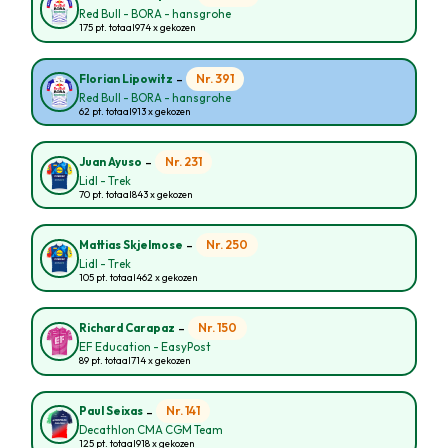
Red Bull - BORA - hansgrohe
175 pt. totaal
974 x gekozen
-
Nr. 391
Florian Lipowitz
Red Bull - BORA - hansgrohe
62 pt. totaal
913 x gekozen
-
Nr. 231
Juan Ayuso
Lidl - Trek
70 pt. totaal
843 x gekozen
-
Nr. 250
Mattias Skjelmose
Lidl - Trek
105 pt. totaal
462 x gekozen
-
Nr. 150
Richard Carapaz
EF Education - EasyPost
89 pt. totaal
714 x gekozen
-
Nr. 141
Paul Seixas
Decathlon CMA CGM Team
125 pt. totaal
918 x gekozen