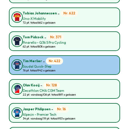
-
Nr. 622
Tobias Johannessen
Uno-X Mobility
72 pt. totaal
662 x gekozen
-
Nr. 371
Tom Pidcock
Pinarello - Q36.5 Pro Cycling
62 pt. totaal
808 x gekozen
-
Nr. 422
Tim Merlier
Soudal Quick-Step
76 pt. totaal
942 x gekozen
-
Nr. 128
Olav Kooij
Decathlon CMA CGM Team
22 pt. vandaag
106 pt. totaal
891 x gekozen
-
Nr. 16
Jasper Philipsen
Alpecin - Premier Tech
34 pt. vandaag
119 pt. totaal
953 x gekozen