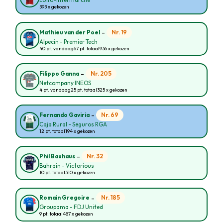
Lotto-Intermarche
393 x gekozen
-
Nr. 19
Mathieu van der Poel
Alpecin - Premier Tech
40 pt. vandaag
67 pt. totaal
936 x gekozen
-
Nr. 205
Filippo Ganna
Netcompany INEOS
4 pt. vandaag
25 pt. totaal
325 x gekozen
-
Nr. 69
Fernando Gaviria
Caja Rural - Seguros RGA
12 pt. totaal
194 x gekozen
-
Nr. 32
Phil Bauhaus
Bahrain - Victorious
10 pt. totaal
310 x gekozen
-
Nr. 185
Romain Gregoire
Groupama - FDJ United
9 pt. totaal
487 x gekozen