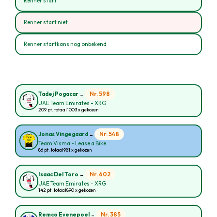
Renner start
Renner start niet
Renner startkans nog onbekend
-
Nr. 598
Tadej Pogacar
UAE Team Emirates - XRG
209 pt. totaal
1003 x gekozen
-
Nr. 548
Jonas Vingegaard
Team Visma - Lease a Bike
86 pt. totaal
981 x gekozen
-
Nr. 602
Isaac Del Toro
UAE Team Emirates - XRG
142 pt. totaal
890 x gekozen
-
Nr. 385
Remco Evenepoel