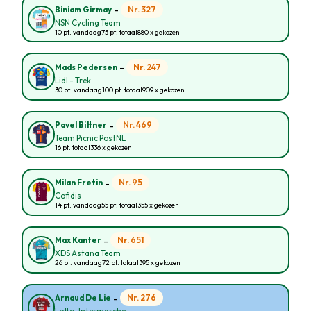
-
Nr. 327
Biniam Girmay
NSN Cycling Team
10 pt. vandaag
75 pt. totaal
880 x gekozen
-
Nr. 247
Mads Pedersen
Lidl - Trek
30 pt. vandaag
100 pt. totaal
909 x gekozen
-
Nr. 469
Pavel Bittner
Team Picnic PostNL
16 pt. totaal
336 x gekozen
-
Nr. 95
Milan Fretin
Cofidis
14 pt. vandaag
55 pt. totaal
355 x gekozen
-
Nr. 651
Max Kanter
XDS Astana Team
26 pt. vandaag
72 pt. totaal
395 x gekozen
-
Nr. 276
Arnaud De Lie