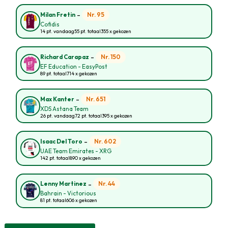
-
Nr. 95
Milan Fretin
Cofidis
14 pt. vandaag
55 pt. totaal
355 x gekozen
-
Nr. 150
Richard Carapaz
EF Education - EasyPost
89 pt. totaal
714 x gekozen
-
Nr. 651
Max Kanter
XDS Astana Team
26 pt. vandaag
72 pt. totaal
395 x gekozen
-
Nr. 602
Isaac Del Toro
UAE Team Emirates - XRG
142 pt. totaal
890 x gekozen
-
Nr. 44
Lenny Martinez
Bahrain - Victorious
81 pt. totaal
606 x gekozen