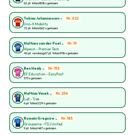
62 pt. totaal
808 x gekozen
-
Nr. 622
Tobias Johannessen
Uno-X Mobility
72 pt. totaal
662 x gekozen
-
Nr. 19
Mathieu van der Poel
Alpecin - Premier Tech
40 pt. vandaag
67 pt. totaal
936 x gekozen
-
Nr. 152
Ben Healy
EF Education - EasyPost
573 x gekozen
-
Nr. 256
Mathias Vacek
Lidl - Trek
6 pt. totaal
229 x gekozen
-
Nr. 185
Romain Gregoire
Groupama - FDJ United
9 pt. totaal
487 x gekozen