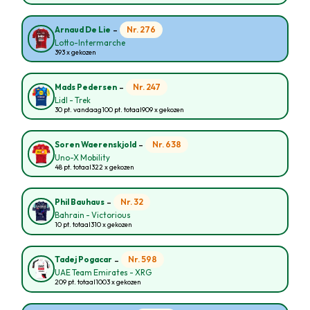
-
Nr. 276
Arnaud De Lie
Lotto-Intermarche
393 x gekozen
-
Nr. 247
Mads Pedersen
Lidl - Trek
30 pt. vandaag
100 pt. totaal
909 x gekozen
-
Nr. 638
Soren Waerenskjold
Uno-X Mobility
48 pt. totaal
322 x gekozen
-
Nr. 32
Phil Bauhaus
Bahrain - Victorious
10 pt. totaal
310 x gekozen
-
Nr. 598
Tadej Pogacar
UAE Team Emirates - XRG
209 pt. totaal
1003 x gekozen