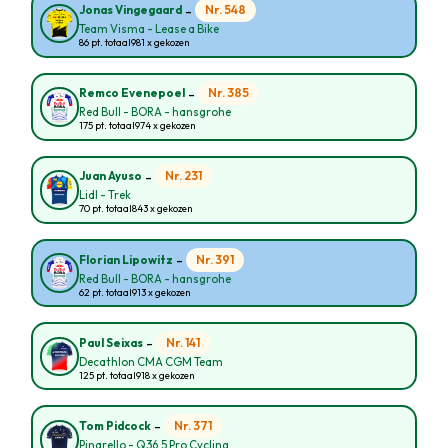
-
Nr. 548
Jonas Vingegaard
Team Visma - Lease a Bike
86 pt. totaal
981 x gekozen
-
Nr. 385
Remco Evenepoel
Red Bull - BORA - hansgrohe
175 pt. totaal
974 x gekozen
-
Nr. 231
Juan Ayuso
Lidl - Trek
70 pt. totaal
843 x gekozen
-
Nr. 391
Florian Lipowitz
Red Bull - BORA - hansgrohe
62 pt. totaal
913 x gekozen
-
Nr. 141
Paul Seixas
Decathlon CMA CGM Team
125 pt. totaal
918 x gekozen
-
Nr. 371
Tom Pidcock
Pinarello - Q36.5 Pro Cycling