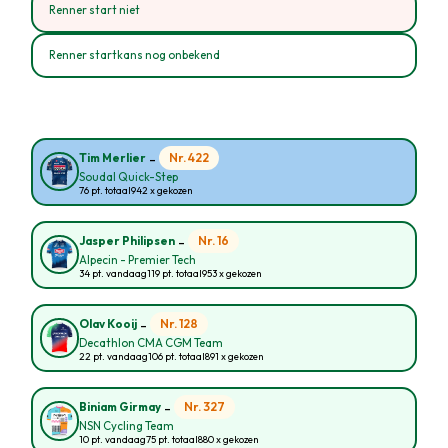
Renner start niet
Renner startkans nog onbekend
-
Nr. 422
Tim Merlier
Soudal Quick-Step
76 pt. totaal
942 x gekozen
-
Nr. 16
Jasper Philipsen
Alpecin - Premier Tech
34 pt. vandaag
119 pt. totaal
953 x gekozen
-
Nr. 128
Olav Kooij
Decathlon CMA CGM Team
22 pt. vandaag
106 pt. totaal
891 x gekozen
-
Nr. 327
Biniam Girmay
NSN Cycling Team
10 pt. vandaag
75 pt. totaal
880 x gekozen