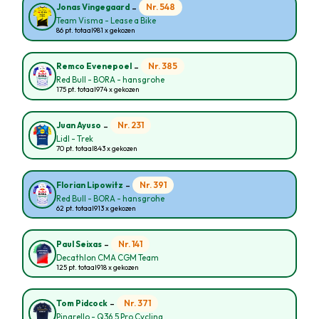
-
Nr. 548
Jonas Vingegaard
Team Visma - Lease a Bike
86 pt. totaal
981 x gekozen
-
Nr. 385
Remco Evenepoel
Red Bull - BORA - hansgrohe
175 pt. totaal
974 x gekozen
-
Nr. 231
Juan Ayuso
Lidl - Trek
70 pt. totaal
843 x gekozen
-
Nr. 391
Florian Lipowitz
Red Bull - BORA - hansgrohe
62 pt. totaal
913 x gekozen
-
Nr. 141
Paul Seixas
Decathlon CMA CGM Team
125 pt. totaal
918 x gekozen
-
Nr. 371
Tom Pidcock
Pinarello - Q36.5 Pro Cycling