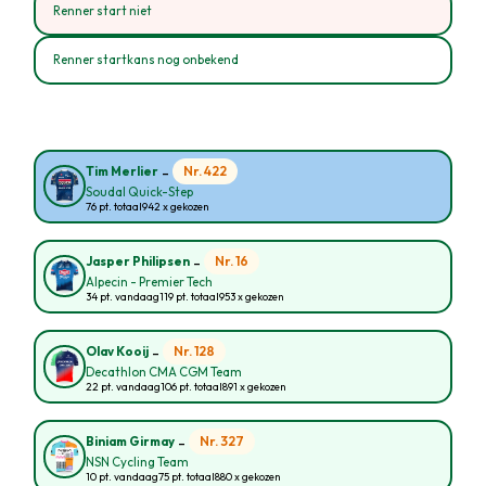
Renner start niet
Renner startkans nog onbekend
-
Nr. 422
Tim Merlier
Soudal Quick-Step
76 pt. totaal
942 x gekozen
-
Nr. 16
Jasper Philipsen
Alpecin - Premier Tech
34 pt. vandaag
119 pt. totaal
953 x gekozen
-
Nr. 128
Olav Kooij
Decathlon CMA CGM Team
22 pt. vandaag
106 pt. totaal
891 x gekozen
-
Nr. 327
Biniam Girmay
NSN Cycling Team
10 pt. vandaag
75 pt. totaal
880 x gekozen