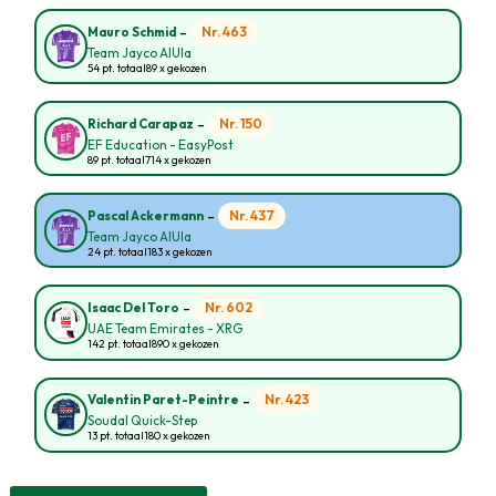
-
Nr. 463
Mauro Schmid
Team Jayco AlUla
54 pt. totaal
89 x gekozen
-
Nr. 150
Richard Carapaz
EF Education - EasyPost
89 pt. totaal
714 x gekozen
-
Nr. 437
Pascal Ackermann
Team Jayco AlUla
24 pt. totaal
183 x gekozen
-
Nr. 602
Isaac Del Toro
UAE Team Emirates - XRG
142 pt. totaal
890 x gekozen
-
Nr. 423
Valentin Paret-Peintre
Soudal Quick-Step
13 pt. totaal
180 x gekozen