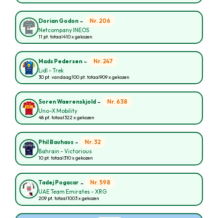
-
Nr. 206
Dorian Godon
Netcompany INEOS
11 pt. totaal
410 x gekozen
-
Nr. 247
Mads Pedersen
Lidl - Trek
30 pt. vandaag
100 pt. totaal
909 x gekozen
-
Nr. 638
Soren Waerenskjold
Uno-X Mobility
48 pt. totaal
322 x gekozen
-
Nr. 32
Phil Bauhaus
Bahrain - Victorious
10 pt. totaal
310 x gekozen
-
Nr. 598
Tadej Pogacar
UAE Team Emirates - XRG
209 pt. totaal
1003 x gekozen