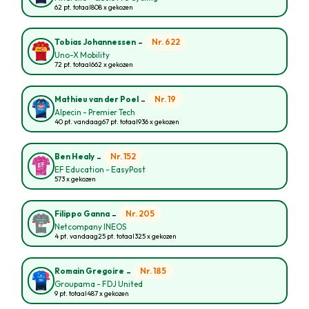
62 pt. totaal
808 x gekozen
-
Nr. 622
Tobias Johannessen
Uno-X Mobility
72 pt. totaal
662 x gekozen
-
Nr. 19
Mathieu van der Poel
Alpecin - Premier Tech
40 pt. vandaag
67 pt. totaal
936 x gekozen
-
Nr. 152
Ben Healy
EF Education - EasyPost
573 x gekozen
-
Nr. 205
Filippo Ganna
Netcompany INEOS
4 pt. vandaag
25 pt. totaal
325 x gekozen
-
Nr. 185
Romain Gregoire
Groupama - FDJ United
9 pt. totaal
487 x gekozen