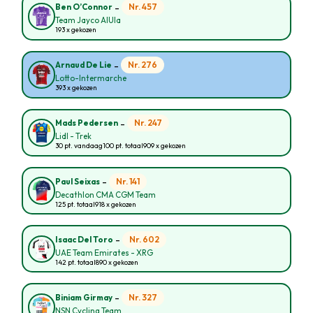
-
Nr. 457
Ben O’Connor
Team Jayco AlUla
193 x gekozen
-
Nr. 276
Arnaud De Lie
Lotto-Intermarche
393 x gekozen
-
Nr. 247
Mads Pedersen
Lidl - Trek
30 pt. vandaag
100 pt. totaal
909 x gekozen
-
Nr. 141
Paul Seixas
Decathlon CMA CGM Team
125 pt. totaal
918 x gekozen
-
Nr. 602
Isaac Del Toro
UAE Team Emirates - XRG
142 pt. totaal
890 x gekozen
-
Nr. 327
Biniam Girmay
NSN Cycling Team