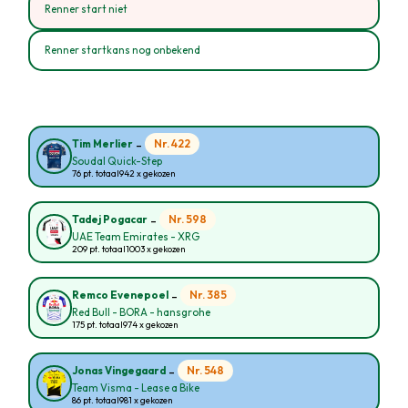
Renner start niet
Renner startkans nog onbekend
-
Nr. 422
Tim Merlier
Soudal Quick-Step
76 pt. totaal
942 x gekozen
-
Nr. 598
Tadej Pogacar
UAE Team Emirates - XRG
209 pt. totaal
1003 x gekozen
-
Nr. 385
Remco Evenepoel
Red Bull - BORA - hansgrohe
175 pt. totaal
974 x gekozen
-
Nr. 548
Jonas Vingegaard
Team Visma - Lease a Bike
86 pt. totaal
981 x gekozen