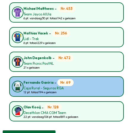
-
Nr. 453
Michael Matthews
Team Jayco AlUla
6 pt. vandaag
30 pt. totaal
142 x gekozen
-
Nr. 256
Mathias Vacek
Lidl - Trek
6 pt. totaal
229 x gekozen
-
Nr. 472
John Degenkolb
Team Picnic PostNL
21 x gekozen
-
Nr. 69
Fernando Gaviria
Caja Rural - Seguros RGA
12 pt. totaal
194 x gekozen
-
Nr. 128
Olav Kooij
Decathlon CMA CGM Team
22 pt. vandaag
106 pt. totaal
891 x gekozen