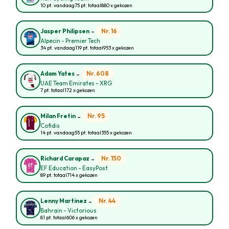
10 pt. vandaag
75 pt. totaal
880 x gekozen
-
Nr. 16
Jasper Philipsen
Alpecin - Premier Tech
34 pt. vandaag
119 pt. totaal
953 x gekozen
-
Nr. 608
Adam Yates
UAE Team Emirates - XRG
7 pt. totaal
172 x gekozen
-
Nr. 95
Milan Fretin
Cofidis
14 pt. vandaag
55 pt. totaal
355 x gekozen
-
Nr. 150
Richard Carapaz
EF Education - EasyPost
89 pt. totaal
714 x gekozen
-
Nr. 44
Lenny Martinez
Bahrain - Victorious
81 pt. totaal
606 x gekozen