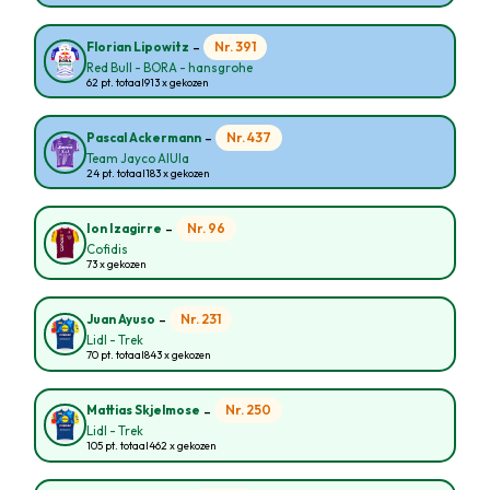
-
Nr. 391
Florian Lipowitz
Red Bull - BORA - hansgrohe
62 pt. totaal
913 x gekozen
-
Nr. 437
Pascal Ackermann
Team Jayco AlUla
24 pt. totaal
183 x gekozen
-
Nr. 96
Ion Izagirre
Cofidis
73 x gekozen
-
Nr. 231
Juan Ayuso
Lidl - Trek
70 pt. totaal
843 x gekozen
-
Nr. 250
Mattias Skjelmose
Lidl - Trek
105 pt. totaal
462 x gekozen