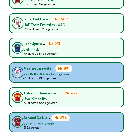
Lotto-Intermarche
15 pt. totaal
88 x gekozen
-
Nr. 602
Isaac Del Toro
UAE Team Emirates - XRG
142 pt. totaal
890 x gekozen
-
Nr. 231
Juan Ayuso
Lidl - Trek
70 pt. totaal
843 x gekozen
-
Nr. 391
Florian Lipowitz
Red Bull - BORA - hansgrohe
62 pt. totaal
913 x gekozen
-
Nr. 622
Tobias Johannessen
Uno-X Mobility
72 pt. totaal
662 x gekozen
-
Nr. 276
Arnaud De Lie
Lotto-Intermarche
393 x gekozen