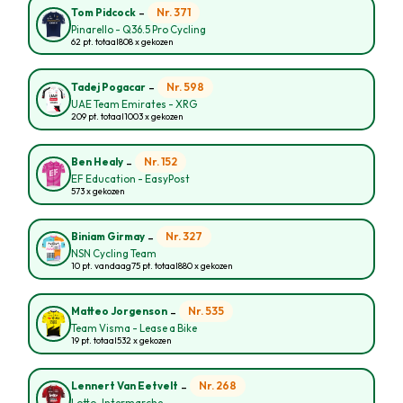
-
Nr. 371
Tom Pidcock
Pinarello - Q36.5 Pro Cycling
62 pt. totaal
808 x gekozen
-
Nr. 598
Tadej Pogacar
UAE Team Emirates - XRG
209 pt. totaal
1003 x gekozen
-
Nr. 152
Ben Healy
EF Education - EasyPost
573 x gekozen
-
Nr. 327
Biniam Girmay
NSN Cycling Team
10 pt. vandaag
75 pt. totaal
880 x gekozen
-
Nr. 535
Matteo Jorgenson
Team Visma - Lease a Bike
19 pt. totaal
532 x gekozen
-
Nr. 268
Lennert Van Eetvelt