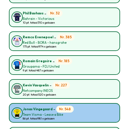
-
Nr. 32
Phil Bauhaus
Bahrain - Victorious
10 pt. totaal
310 x gekozen
-
Nr. 385
Remco Evenepoel
Red Bull - BORA - hansgrohe
175 pt. totaal
974 x gekozen
-
Nr. 185
Romain Gregoire
Groupama - FDJ United
9 pt. totaal
487 x gekozen
-
Nr. 227
Kevin Vauquelin
Netcompany INEOS
20 pt. totaal
520 x gekozen
-
Nr. 548
Jonas Vingegaard
Team Visma - Lease a Bike
86 pt. totaal
981 x gekozen