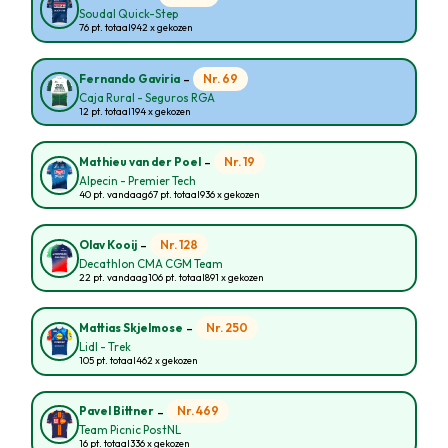
Soudal Quick-Step
76 pt. totaal
942 x gekozen
-
Nr. 69
Fernando Gaviria
Caja Rural - Seguros RGA
12 pt. totaal
194 x gekozen
-
Nr. 19
Mathieu van der Poel
Alpecin - Premier Tech
40 pt. vandaag
67 pt. totaal
936 x gekozen
-
Nr. 128
Olav Kooij
Decathlon CMA CGM Team
22 pt. vandaag
106 pt. totaal
891 x gekozen
-
Nr. 250
Mattias Skjelmose
Lidl - Trek
105 pt. totaal
462 x gekozen
-
Nr. 469
Pavel Bittner
Team Picnic PostNL
16 pt. totaal
336 x gekozen