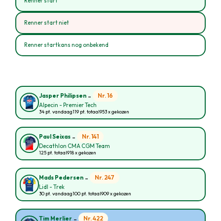
Renner start
Renner start niet
Renner startkans nog onbekend
-
Nr. 16
Jasper Philipsen
Alpecin - Premier Tech
34 pt. vandaag
119 pt. totaal
953 x gekozen
-
Nr. 141
Paul Seixas
Decathlon CMA CGM Team
125 pt. totaal
918 x gekozen
-
Nr. 247
Mads Pedersen
Lidl - Trek
30 pt. vandaag
100 pt. totaal
909 x gekozen
-
Nr. 422
Tim Merlier