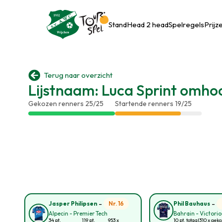
Stand
Head 2 head
Spelregels
Prijz

Terug naar overzicht
Lijstnaam: Luca Sprint omho
Gekozen renners 25/25
Startende renners 19/25
-
-
Nr. 16
Jasper Philipsen
Phil Bauhaus
Alpecin - Premier Tech
Bahrain - Victori
34 pt.
119 pt.
953 x
10 pt. totaal
310 x gek