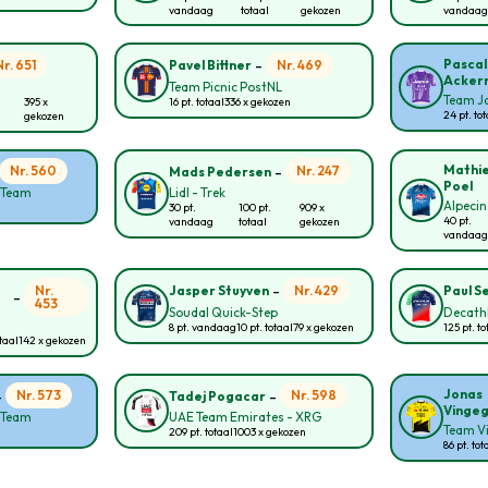
vandaag
totaal
gekozen
vandaag
-
Pascal
Nr. 651
Nr. 469
Pavel Bittner
Acker
Team Picnic PostNL
Team Ja
395 x
16 pt. totaal
336 x gekozen
24 pt. to
gekozen
-
Mathie
Nr. 560
Nr. 247
Mads Pedersen
Poel
g Team
Lidl - Trek
Alpecin
30 pt.
100 pt.
909 x
40 pt.
vandaag
totaal
gekozen
vandaag
-
Nr.
Nr. 429
Jasper Stuyven
Paul S
-
453
Soudal Quick-Step
Decath
8 pt. vandaag
10 pt. totaal
79 x gekozen
125 pt. to
otaal
142 x gekozen
-
-
Jonas
Nr. 573
Nr. 598
Tadej Pogacar
Vinge
g Team
UAE Team Emirates - XRG
Team Vi
209 pt. totaal
1003 x gekozen
86 pt. tot