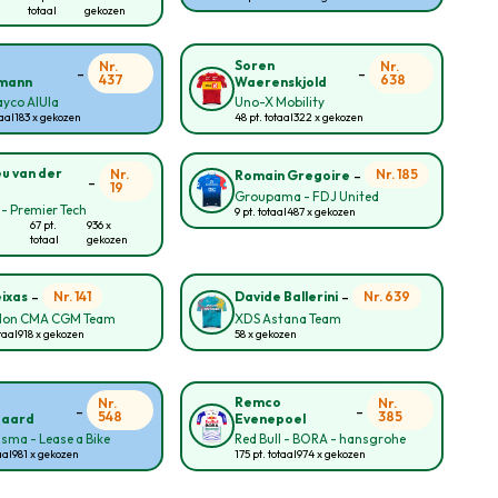
totaal
gekozen
Soren
Nr.
Nr.
-
-
437
638
mann
Waerenskjold
yco AlUla
Uno-X Mobility
taal
183 x gekozen
48 pt. totaal
322 x gekozen
-
u van der
Nr.
Nr. 185
Romain Gregoire
-
19
Groupama - FDJ United
 - Premier Tech
9 pt. totaal
487 x gekozen
67 pt.
936 x
totaal
gekozen
-
-
Nr. 141
Nr. 639
eixas
Davide Ballerini
lon CMA CGM Team
XDS Astana Team
taal
918 x gekozen
58 x gekozen
Remco
Nr.
Nr.
-
-
548
385
gaard
Evenepoel
sma - Lease a Bike
Red Bull - BORA - hansgrohe
aal
981 x gekozen
175 pt. totaal
974 x gekozen