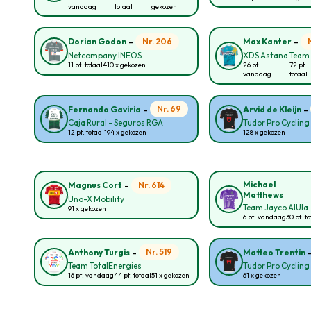
vandaag
totaal
gekozen
-
-
Nr. 206
Dorian Godon
Max Kanter
Netcompany INEOS
XDS Astana Team
11 pt. totaal
410 x gekozen
26 pt.
72 pt.
vandaag
totaal
-
-
Nr. 69
Fernando Gaviria
Arvid de Kleijn
Caja Rural - Seguros RGA
Tudor Pro Cyclin
12 pt. totaal
194 x gekozen
128 x gekozen
-
Michael
Nr. 614
Magnus Cort
Matthews
Uno-X Mobility
Team Jayco AlUla
91 x gekozen
6 pt. vandaag
30 pt. t
-
Nr. 519
Anthony Turgis
Matteo Trentin
Team TotalEnergies
Tudor Pro Cyclin
16 pt. vandaag
44 pt. totaal
51 x gekozen
61 x gekozen