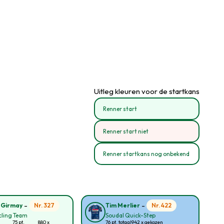
Uitleg kleuren voor de startkans
Renner start
Renner start niet
Renner startkans nog onbekend
-
-
Nr. 327
Nr. 422
 Girmay
Tim Merlier
cling Team
Soudal Quick-Step
75 pt.
880 x
76 pt. totaal
942 x gekozen