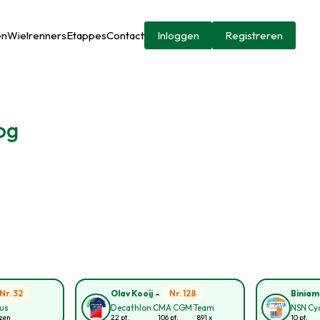
en
Wielrenners
Etappes
Contact
Inloggen
Registreren
og
-
Nr. 32
Nr. 128
Olav Kooij
Biniam
ous
Decathlon CMA CGM Team
NSN Cy
ozen
22 pt.
106 pt.
891 x
10 pt.