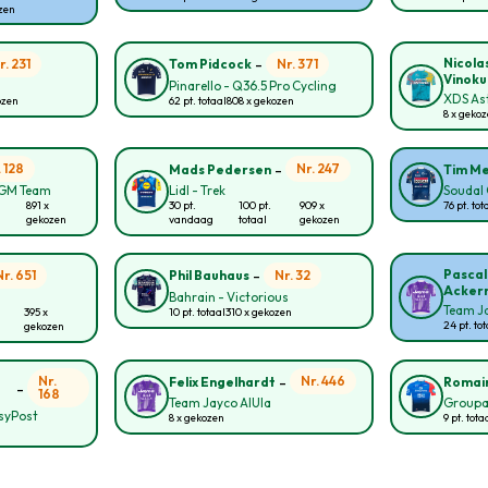
ozen
-
Nicola
r. 231
Nr. 371
Tom Pidcock
Vinoku
Pinarello - Q36.5 Pro Cycling
XDS As
ozen
62 pt. totaal
808 x gekozen
8 x geko
-
. 128
Nr. 247
Mads Pedersen
Tim Me
CGM Team
Lidl - Trek
Soudal 
891 x
30 pt.
100 pt.
909 x
76 pt. tot
gekozen
vandaag
totaal
gekozen
-
Pascal
Nr. 651
Nr. 32
Phil Bauhaus
Acker
Bahrain - Victorious
Team Ja
395 x
10 pt. totaal
310 x gekozen
24 pt. to
gekozen
-
Nr.
Nr. 446
Felix Engelhardt
Romai
-
168
Team Jayco AlUla
Groupa
asyPost
8 x gekozen
9 pt. tota