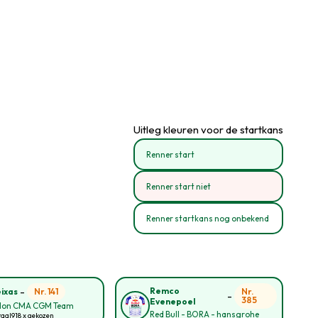
Uitleg kleuren voor de startkans
Renner start
Renner start niet
Renner startkans nog onbekend
-
Remco
Nr. 141
Nr.
eixas
-
385
Evenepoel
lon CMA CGM Team
Red Bull - BORA - hansgrohe
taal
918 x gekozen