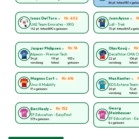
86 pt. totaal
981 x gek
-
-
Nr. 602
N
Isaac Del Toro
Juan Ayuso
UAE Team Emirates - XRG
Lidl - Trek
142 pt. totaal
890 x gekozen
70 pt. totaal
843 x gek
-
-
Nr. 16
Nr
Jasper Philipsen
Olav Kooij
Alpecin - Premier Tech
Decathlon CMA 
34 pt.
119 pt.
953 x
22 pt.
106 pt.
vandaag
totaal
gekozen
vandaag
totaal
-
-
Nr. 614
Magnus Cort
Max Kanter
Uno-X Mobility
XDS Astana Team
91 x gekozen
26 pt.
72 pt.
vandaag
totaal
-
Georg
Nr. 152
Ben Healy
Steinhauser
EF Education - EasyPost
EF Education - E
573 x gekozen
8 x gekozen