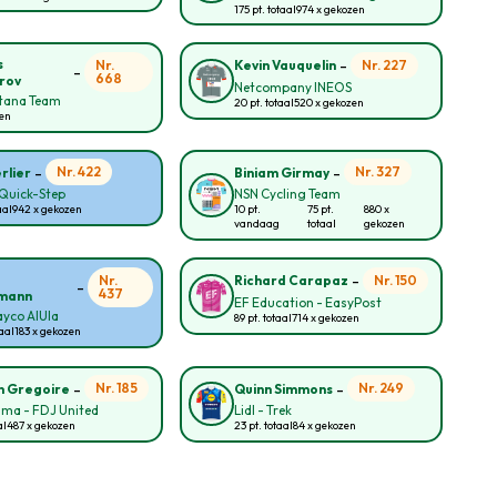
175 pt. totaal
974 x gekozen
-
s
Nr.
Nr. 227
Kevin Vauquelin
-
668
rov
Netcompany INEOS
tana Team
20 pt. totaal
520 x gekozen
zen
-
-
Nr. 422
Nr. 327
rlier
Biniam Girmay
Quick-Step
NSN Cycling Team
aal
942 x gekozen
10 pt.
75 pt.
880 x
vandaag
totaal
gekozen
-
Nr.
Nr. 150
Richard Carapaz
-
437
mann
EF Education - EasyPost
yco AlUla
89 pt. totaal
714 x gekozen
taal
183 x gekozen
-
-
Nr. 185
Nr. 249
n Gregoire
Quinn Simmons
ma - FDJ United
Lidl - Trek
al
487 x gekozen
23 pt. totaal
84 x gekozen