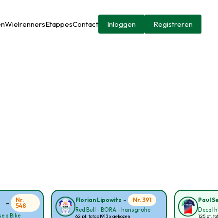
en
Wielrenners
Etappes
Contact
Inloggen
Registreren
-
Nr.
Nr. 391
Florian Lipowitz
Paul S
-
548
Red Bull - BORA - hansgrohe
Decath
e a Bike
62 pt. totaal
913 x gekozen
125 pt. to