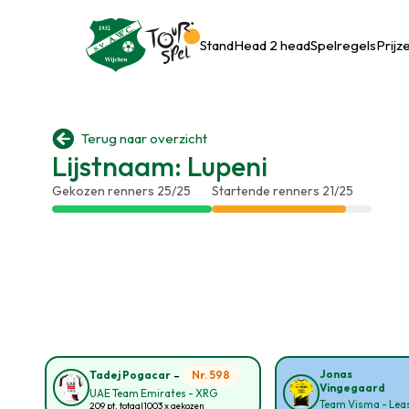
Stand
Head 2 head
Spelregels
Prijz

Terug naar overzicht
Lijstnaam: Lupeni
Gekozen renners 25/25
Startende renners 21/25
-
Jonas
Nr. 598
Tadej Pogacar
Vingegaard
UAE Team Emirates - XRG
Team Visma - Leas
209 pt. totaal
1003 x gekozen