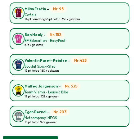
-
Nr. 95
Milan Fretin
Cofidis
14 pt. vandaag
55 pt. totaal
355 x gekozen
-
Nr. 152
Ben Healy
EF Education - EasyPost
573 x gekozen
-
Nr. 423
Valentin Paret-Peintre
Soudal Quick-Step
13 pt. totaal
180 x gekozen
-
Nr. 535
Matteo Jorgenson
Team Visma - Lease a Bike
19 pt. totaal
532 x gekozen
-
Nr. 203
Egan Bernal
Netcompany INEOS
13 pt. totaal
97 x gekozen