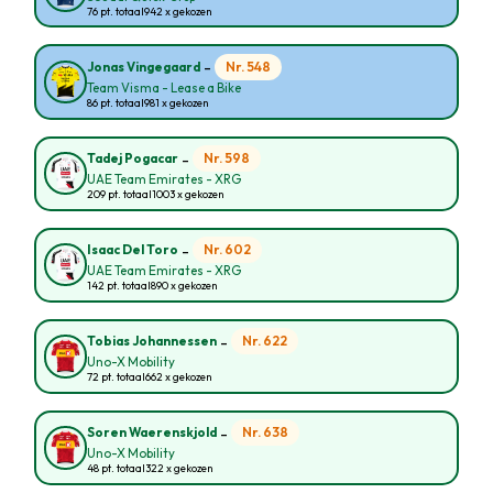
76 pt. totaal
942 x gekozen
-
Nr. 548
Jonas Vingegaard
Team Visma - Lease a Bike
86 pt. totaal
981 x gekozen
-
Nr. 598
Tadej Pogacar
UAE Team Emirates - XRG
209 pt. totaal
1003 x gekozen
-
Nr. 602
Isaac Del Toro
UAE Team Emirates - XRG
142 pt. totaal
890 x gekozen
-
Nr. 622
Tobias Johannessen
Uno-X Mobility
72 pt. totaal
662 x gekozen
-
Nr. 638
Soren Waerenskjold
Uno-X Mobility
48 pt. totaal
322 x gekozen