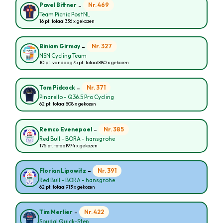
-
Nr. 469
Pavel Bittner
Team Picnic PostNL
16 pt. totaal
336 x gekozen
-
Nr. 327
Biniam Girmay
NSN Cycling Team
10 pt. vandaag
75 pt. totaal
880 x gekozen
-
Nr. 371
Tom Pidcock
Pinarello - Q36.5 Pro Cycling
62 pt. totaal
808 x gekozen
-
Nr. 385
Remco Evenepoel
Red Bull - BORA - hansgrohe
175 pt. totaal
974 x gekozen
-
Nr. 391
Florian Lipowitz
Red Bull - BORA - hansgrohe
62 pt. totaal
913 x gekozen
-
Nr. 422
Tim Merlier
Soudal Quick-Step