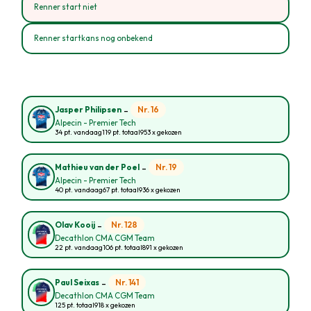
Renner start niet
Renner startkans nog onbekend
-
Nr. 16
Jasper Philipsen
Alpecin - Premier Tech
34 pt. vandaag
119 pt. totaal
953 x gekozen
-
Nr. 19
Mathieu van der Poel
Alpecin - Premier Tech
40 pt. vandaag
67 pt. totaal
936 x gekozen
-
Nr. 128
Olav Kooij
Decathlon CMA CGM Team
22 pt. vandaag
106 pt. totaal
891 x gekozen
-
Nr. 141
Paul Seixas
Decathlon CMA CGM Team
125 pt. totaal
918 x gekozen