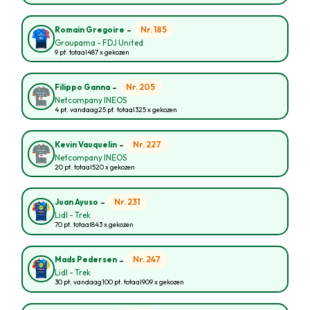
-
Nr. 185
Romain Gregoire
Groupama - FDJ United
9 pt. totaal
487 x gekozen
-
Nr. 205
Filippo Ganna
Netcompany INEOS
4 pt. vandaag
25 pt. totaal
325 x gekozen
-
Nr. 227
Kevin Vauquelin
Netcompany INEOS
20 pt. totaal
520 x gekozen
-
Nr. 231
Juan Ayuso
Lidl - Trek
70 pt. totaal
843 x gekozen
-
Nr. 247
Mads Pedersen
Lidl - Trek
30 pt. vandaag
100 pt. totaal
909 x gekozen