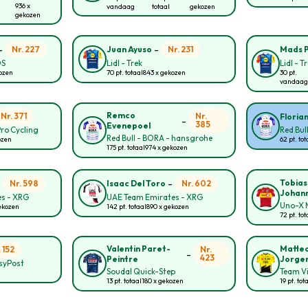
936 x
vandaag
totaal
gekozen
gekozen
-
-
Nr. 227
Nr. 231
Juan Ayuso
Mads 
OS
Lidl - Trek
Lidl - T
kozen
70 pt. totaal
843 x gekozen
30 pt.
vandaag
Remco
Nr. 371
Nr.
Floria
-
385
Evenepoel
Pro Cycling
Red Bul
Red Bull - BORA - hansgrohe
ozen
62 pt. tot
175 pt. totaal
974 x gekozen
-
-
Tobias
Nr. 598
Nr. 602
Isaac Del Toro
Johan
s - XRG
UAE Team Emirates - XRG
Uno-X M
ekozen
142 pt. totaal
890 x gekozen
72 pt. tot
Valentin Paret-
Matte
. 152
Nr.
-
423
Peintre
Jorge
asyPost
Soudal Quick-Step
Team Vi
13 pt. totaal
180 x gekozen
19 pt. tot