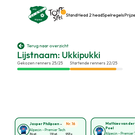
Stand
Head 2 head
Spelregels
Prijz

Terug naar overzicht
Lijstnaam: Ukkipukki
Gekozen renners 25/25
Startende renners 22/25
-
Mathieu van der
Nr. 16
Jasper Philipsen
Poel
Alpecin - Premier Tech
Alpecin - Premier 
34 pt.
119 pt.
953 x