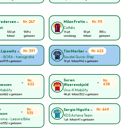
-
-
Nr. 247
Nr. 95
Pedersen
Milan Fretin
rek
Cofidis
100 pt.
909 x
14 pt.
55 pt.
355 x
totaal
gekozen
vandaag
totaal
gekozen
-
-
Nr. 391
Nr. 422
n Lipowitz
Tim Merlier
l - BORA - hansgrohe
Soudal Quick-Step
aal
913 x gekozen
76 pt. totaal
942 x gekozen
Soren
Nr.
Nr.
-
-
622
638
nessen
Waerenskjold
obility
Uno-X Mobility
aal
662 x gekozen
48 pt. totaal
322 x gekozen
-
o
Nr.
Nr. 649
Sergio Higuita
-
535
nson
XDS Astana Team
sma - Lease a Bike
1 pt. totaal
41 x gekozen
aal
532 x gekozen