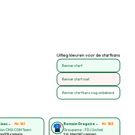
Uitleg kleuren voor de startkans
Renner start
Renner start niet
Renner startkans nog onbekend
-
-
Nr. 141
Nr. 185
eixas
Romain Gregoire
lon CMA CGM Team
Groupama - FDJ United
taal
918 x gekozen
9 pt. totaal
487 x gekozen