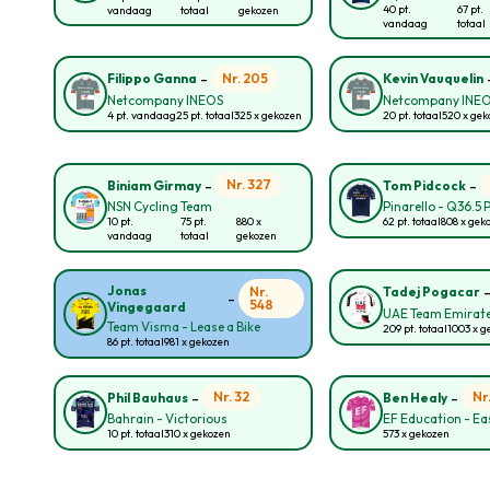
40 pt.
67 pt.
vandaag
totaal
gekozen
vandaag
totaal
-
Nr. 205
Filippo Ganna
Kevin Vauquelin
Netcompany INEOS
Netcompany INE
4 pt. vandaag
25 pt. totaal
325 x gekozen
20 pt. totaal
520 x ge
-
-
Nr. 327
Biniam Girmay
Tom Pidcock
NSN Cycling Team
Pinarello - Q36.5 
10 pt.
75 pt.
880 x
62 pt. totaal
808 x gek
vandaag
totaal
gekozen
Jonas
Nr.
Tadej Pogacar
-
548
Vingegaard
UAE Team Emirate
Team Visma - Lease a Bike
209 pt. totaal
1003 x g
86 pt. totaal
981 x gekozen
-
-
Nr. 32
Nr
Phil Bauhaus
Ben Healy
Bahrain - Victorious
EF Education - E
10 pt. totaal
310 x gekozen
573 x gekozen