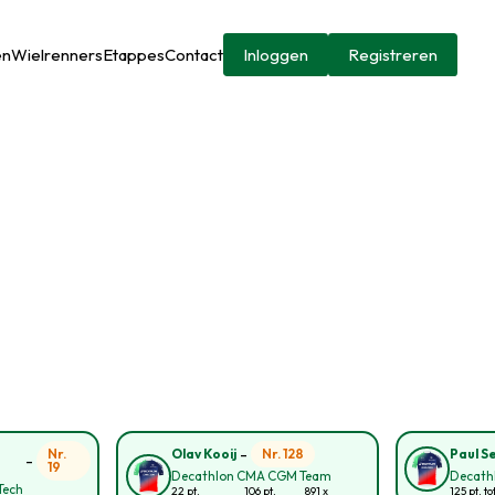
en
Wielrenners
Etappes
Contact
Inloggen
Registreren
-
Nr.
Nr. 128
Olav Kooij
Paul S
-
19
Decathlon CMA CGM Team
Decath
Tech
22 pt.
106 pt.
891 x
125 pt. to