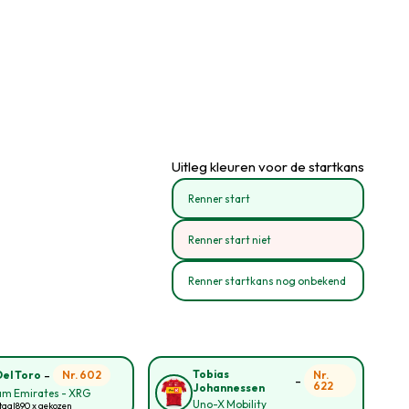
Uitleg kleuren voor de startkans
Renner start
Renner start niet
Renner startkans nog onbekend
-
Tobias
Nr. 602
Nr.
Del Toro
-
622
Johannessen
am Emirates - XRG
Uno-X Mobility
taal
890 x gekozen