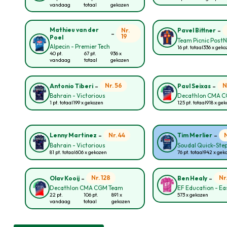
vandaag
totaal
gekozen
-
Mathieu van der
Nr.
Pavel Bittner
-
19
Poel
Team Picnic Post
Alpecin - Premier Tech
16 pt. totaal
336 x gek
40 pt.
67 pt.
936 x
vandaag
totaal
gekozen
-
-
Nr. 56
N
Antonio Tiberi
Paul Seixas
Bahrain - Victorious
Decathlon CMA 
1 pt. totaal
199 x gekozen
125 pt. totaal
918 x ge
-
-
Nr. 44
Lenny Martinez
Tim Merlier
Bahrain - Victorious
Soudal Quick-Ste
81 pt. totaal
606 x gekozen
76 pt. totaal
942 x gek
-
-
Nr. 128
Nr
Olav Kooij
Ben Healy
Decathlon CMA CGM Team
EF Education - E
22 pt.
106 pt.
891 x
573 x gekozen
vandaag
totaal
gekozen