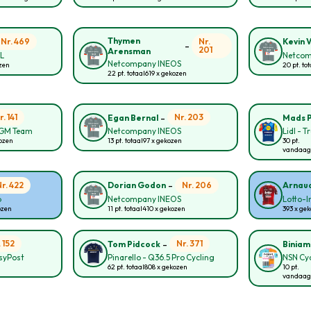
Thymen
Nr. 469
Nr.
Kevin 
-
201
Arensman
NL
Netcom
Netcompany INEOS
ozen
20 pt. to
22 pt. totaal
619 x gekozen
-
r. 141
Nr. 203
Egan Bernal
Mads 
CGM Team
Netcompany INEOS
Lidl - T
kozen
13 pt. totaal
97 x gekozen
30 pt.
vandaag
-
Nr. 422
Nr. 206
Dorian Godon
Arnaud
p
Netcompany INEOS
Lotto-
ozen
11 pt. totaal
410 x gekozen
393 x ge
-
. 152
Nr. 371
Tom Pidcock
Biniam
asyPost
Pinarello - Q36.5 Pro Cycling
NSN Cy
62 pt. totaal
808 x gekozen
10 pt.
vandaag