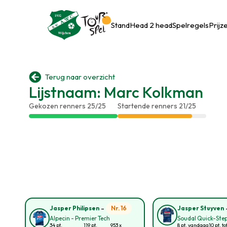
Stand
Head 2 head
Spelregels
Prijz

Terug naar overzicht
Lijstnaam: Marc Kolkman
Gekozen renners 25/25
Startende renners 21/25
-
Nr. 16
Jasper Philipsen
Jasper Stuyven
Alpecin - Premier Tech
Soudal Quick-Ste
34 pt.
119 pt.
953 x
8 pt. vandaag
10 pt. t