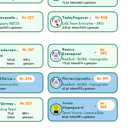
72 pt. totaal
662 x gekozen
-
-
Nr. 227
Nr. 598
Vauquelin
Tadej Pogacar
pany INEOS
UAE Team Emirates - XRG
taal
520 x gekozen
209 pt. totaal
1003 x gekozen
-
Remco
Nr. 247
Nr.
Pedersen
-
385
Evenepoel
rek
Red Bull - BORA - hansgrohe
100 pt.
909 x
175 pt. totaal
974 x gekozen
totaal
gekozen
-
-
Nr. 276
Nr. 391
 De Lie
Florian Lipowitz
Intermarche
Red Bull - BORA - hansgrohe
kozen
62 pt. totaal
913 x gekozen
-
Jonas
Nr. 327
Nr.
 Girmay
-
548
Vingegaard
cling Team
Team Visma - Lease a Bike
75 pt.
880 x
86 pt. totaal
981 x gekozen
totaal
gekozen