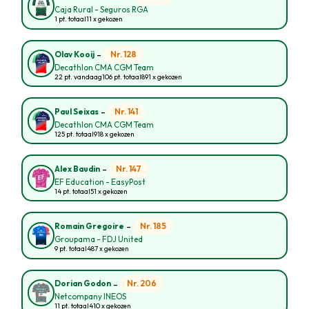
Caja Rural - Seguros RGA
1 pt. totaal
11 x gekozen
-
Nr. 128
Olav Kooij
Decathlon CMA CGM Team
22 pt. vandaag
106 pt. totaal
891 x gekozen
-
Nr. 141
Paul Seixas
Decathlon CMA CGM Team
125 pt. totaal
918 x gekozen
-
Nr. 147
Alex Baudin
EF Education - EasyPost
14 pt. totaal
51 x gekozen
-
Nr. 185
Romain Gregoire
Groupama - FDJ United
9 pt. totaal
487 x gekozen
-
Nr. 206
Dorian Godon
Netcompany INEOS
11 pt. totaal
410 x gekozen