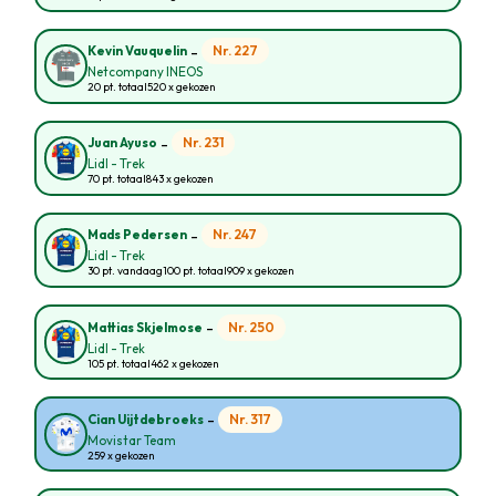
-
Nr. 227
Kevin Vauquelin
Netcompany INEOS
20 pt. totaal
520 x gekozen
-
Nr. 231
Juan Ayuso
Lidl - Trek
70 pt. totaal
843 x gekozen
-
Nr. 247
Mads Pedersen
Lidl - Trek
30 pt. vandaag
100 pt. totaal
909 x gekozen
-
Nr. 250
Mattias Skjelmose
Lidl - Trek
105 pt. totaal
462 x gekozen
-
Nr. 317
Cian Uijtdebroeks
Movistar Team
259 x gekozen