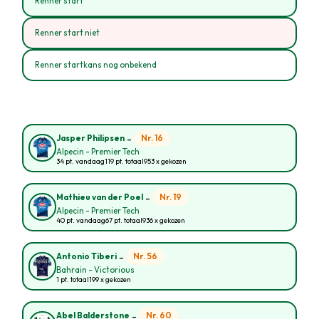
Renner start
Renner start niet
Renner startkans nog onbekend
-
Nr. 16
Jasper Philipsen
Alpecin - Premier Tech
34 pt. vandaag
119 pt. totaal
953 x gekozen
-
Nr. 19
Mathieu van der Poel
Alpecin - Premier Tech
40 pt. vandaag
67 pt. totaal
936 x gekozen
-
Nr. 56
Antonio Tiberi
Bahrain - Victorious
1 pt. totaal
199 x gekozen
-
Nr. 60
Abel Balderstone