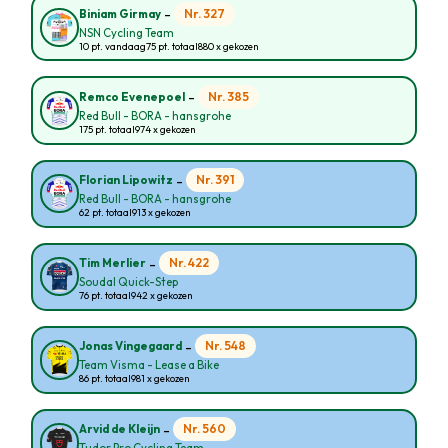
-
Nr. 327
Biniam Girmay
NSN Cycling Team
10 pt. vandaag
75 pt. totaal
880 x gekozen
-
Nr. 385
Remco Evenepoel
Red Bull - BORA - hansgrohe
175 pt. totaal
974 x gekozen
-
Nr. 391
Florian Lipowitz
Red Bull - BORA - hansgrohe
62 pt. totaal
913 x gekozen
-
Nr. 422
Tim Merlier
Soudal Quick-Step
76 pt. totaal
942 x gekozen
-
Nr. 548
Jonas Vingegaard
Team Visma - Lease a Bike
86 pt. totaal
981 x gekozen
-
Nr. 560
Arvid de Kleijn