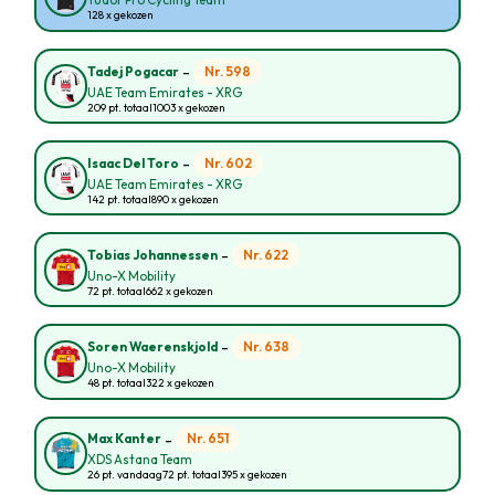
Tudor Pro Cycling Team
128 x gekozen
-
Nr. 598
Tadej Pogacar
UAE Team Emirates - XRG
209 pt. totaal
1003 x gekozen
-
Nr. 602
Isaac Del Toro
UAE Team Emirates - XRG
142 pt. totaal
890 x gekozen
-
Nr. 622
Tobias Johannessen
Uno-X Mobility
72 pt. totaal
662 x gekozen
-
Nr. 638
Soren Waerenskjold
Uno-X Mobility
48 pt. totaal
322 x gekozen
-
Nr. 651
Max Kanter
XDS Astana Team
26 pt. vandaag
72 pt. totaal
395 x gekozen