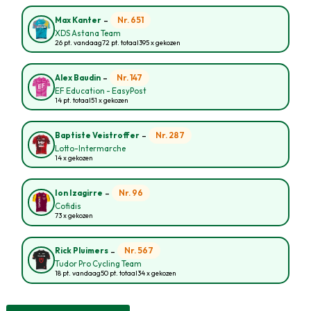
-
Nr. 651
Max Kanter
XDS Astana Team
26 pt. vandaag
72 pt. totaal
395 x gekozen
-
Nr. 147
Alex Baudin
EF Education - EasyPost
14 pt. totaal
51 x gekozen
-
Nr. 287
Baptiste Veistroffer
Lotto-Intermarche
14 x gekozen
-
Nr. 96
Ion Izagirre
Cofidis
73 x gekozen
-
Nr. 567
Rick Pluimers
Tudor Pro Cycling Team
18 pt. vandaag
50 pt. totaal
34 x gekozen