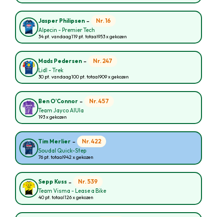
-
Nr. 16
Jasper Philipsen
Alpecin - Premier Tech
34 pt. vandaag
119 pt. totaal
953 x gekozen
-
Nr. 247
Mads Pedersen
Lidl - Trek
30 pt. vandaag
100 pt. totaal
909 x gekozen
-
Nr. 457
Ben O’Connor
Team Jayco AlUla
193 x gekozen
-
Nr. 422
Tim Merlier
Soudal Quick-Step
76 pt. totaal
942 x gekozen
-
Nr. 539
Sepp Kuss
Team Visma - Lease a Bike
40 pt. totaal
126 x gekozen