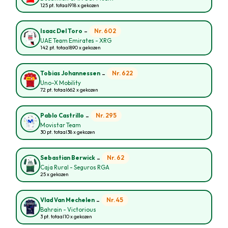
125 pt. totaal
918 x gekozen
-
Nr. 602
Isaac Del Toro
UAE Team Emirates - XRG
142 pt. totaal
890 x gekozen
-
Nr. 622
Tobias Johannessen
Uno-X Mobility
72 pt. totaal
662 x gekozen
-
Nr. 295
Pablo Castrillo
Movistar Team
30 pt. totaal
38 x gekozen
-
Nr. 62
Sebastian Berwick
Caja Rural - Seguros RGA
25 x gekozen
-
Nr. 45
Vlad Van Mechelen
Bahrain - Victorious
3 pt. totaal
10 x gekozen