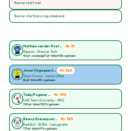
Renner start niet
Renner startkans nog onbekend
-
Nr. 19
Mathieu van der Poel
Alpecin - Premier Tech
40 pt. vandaag
67 pt. totaal
936 x gekozen
-
Nr. 548
Jonas Vingegaard
Team Visma - Lease a Bike
86 pt. totaal
981 x gekozen
-
Nr. 598
Tadej Pogacar
UAE Team Emirates - XRG
209 pt. totaal
1003 x gekozen
-
Nr. 385
Remco Evenepoel
Red Bull - BORA - hansgrohe
175 pt. totaal
974 x gekozen