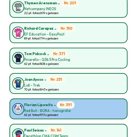
-
Nr. 201
Thymen Arensman
Netcompany INEOS
22 pt. totaal
619 x gekozen
-
Nr. 150
Richard Carapaz
EF Education - EasyPost
89 pt. totaal
714 x gekozen
-
Nr. 371
Tom Pidcock
Pinarello - Q36.5 Pro Cycling
62 pt. totaal
808 x gekozen
-
Nr. 231
Juan Ayuso
Lidl - Trek
70 pt. totaal
843 x gekozen
-
Nr. 391
Florian Lipowitz
Red Bull - BORA - hansgrohe
62 pt. totaal
913 x gekozen
-
Nr. 141
Paul Seixas
Decathlon CMA CGM Team