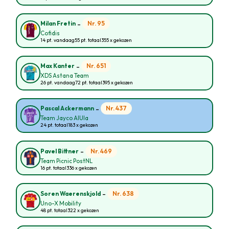
-
Nr. 95
Milan Fretin
Cofidis
14 pt. vandaag
55 pt. totaal
355 x gekozen
-
Nr. 651
Max Kanter
XDS Astana Team
26 pt. vandaag
72 pt. totaal
395 x gekozen
-
Nr. 437
Pascal Ackermann
Team Jayco AlUla
24 pt. totaal
183 x gekozen
-
Nr. 469
Pavel Bittner
Team Picnic PostNL
16 pt. totaal
336 x gekozen
-
Nr. 638
Soren Waerenskjold
Uno-X Mobility
48 pt. totaal
322 x gekozen