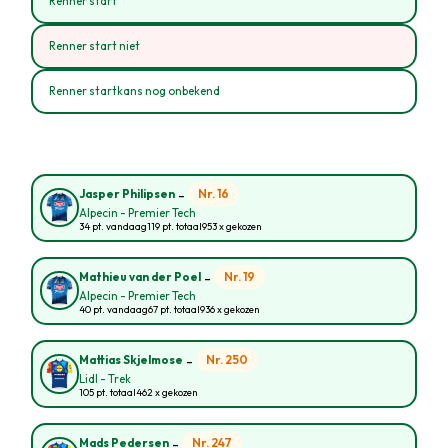
Renner start
Renner start niet
Renner startkans nog onbekend
-
Nr. 16
Jasper Philipsen
Alpecin - Premier Tech
34 pt. vandaag
119 pt. totaal
953 x gekozen
-
Nr. 19
Mathieu van der Poel
Alpecin - Premier Tech
40 pt. vandaag
67 pt. totaal
936 x gekozen
-
Nr. 250
Mattias Skjelmose
Lidl - Trek
105 pt. totaal
462 x gekozen
-
Nr. 247
Mads Pedersen