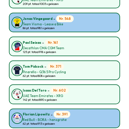
UAE Team Emirates - XRG
209 pt. totaal
1003 x gekozen
-
Nr. 548
Jonas Vingegaard
Team Visma - Lease a Bike
86 pt. totaal
981 x gekozen
-
Nr. 141
Paul Seixas
Decathlon CMA CGM Team
125 pt. totaal
918 x gekozen
-
Nr. 371
Tom Pidcock
Pinarello - Q36.5 Pro Cycling
62 pt. totaal
808 x gekozen
-
Nr. 602
Isaac Del Toro
UAE Team Emirates - XRG
142 pt. totaal
890 x gekozen
-
Nr. 391
Florian Lipowitz
Red Bull - BORA - hansgrohe
62 pt. totaal
913 x gekozen