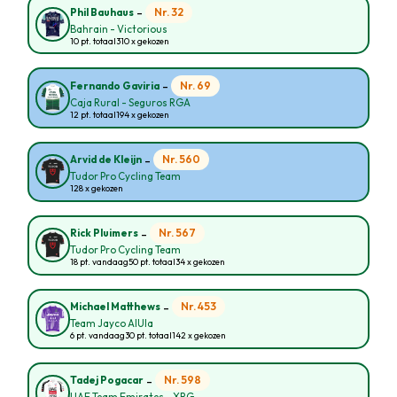
-
Nr. 32
Phil Bauhaus
Bahrain - Victorious
10 pt. totaal
310 x gekozen
-
Nr. 69
Fernando Gaviria
Caja Rural - Seguros RGA
12 pt. totaal
194 x gekozen
-
Nr. 560
Arvid de Kleijn
Tudor Pro Cycling Team
128 x gekozen
-
Nr. 567
Rick Pluimers
Tudor Pro Cycling Team
18 pt. vandaag
50 pt. totaal
34 x gekozen
-
Nr. 453
Michael Matthews
Team Jayco AlUla
6 pt. vandaag
30 pt. totaal
142 x gekozen
-
Nr. 598
Tadej Pogacar