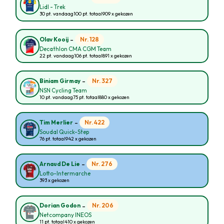
Lidl - Trek
30 pt. vandaag
100 pt. totaal
909 x gekozen
-
Nr. 128
Olav Kooij
Decathlon CMA CGM Team
22 pt. vandaag
106 pt. totaal
891 x gekozen
-
Nr. 327
Biniam Girmay
NSN Cycling Team
10 pt. vandaag
75 pt. totaal
880 x gekozen
-
Nr. 422
Tim Merlier
Soudal Quick-Step
76 pt. totaal
942 x gekozen
-
Nr. 276
Arnaud De Lie
Lotto-Intermarche
393 x gekozen
-
Nr. 206
Dorian Godon
Netcompany INEOS
11 pt. totaal
410 x gekozen