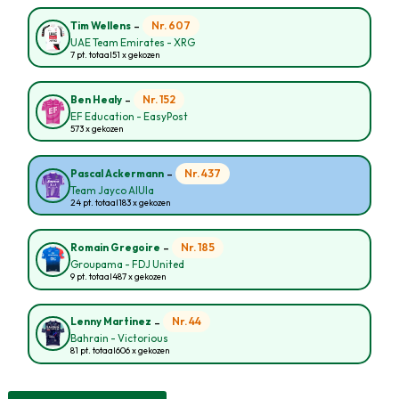
-
Nr. 607
Tim Wellens
UAE Team Emirates - XRG
7 pt. totaal
51 x gekozen
-
Nr. 152
Ben Healy
EF Education - EasyPost
573 x gekozen
-
Nr. 437
Pascal Ackermann
Team Jayco AlUla
24 pt. totaal
183 x gekozen
-
Nr. 185
Romain Gregoire
Groupama - FDJ United
9 pt. totaal
487 x gekozen
-
Nr. 44
Lenny Martinez
Bahrain - Victorious
81 pt. totaal
606 x gekozen