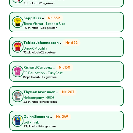
7 pt. totaal
172 x gekozen
-
Nr. 539
Sepp Kuss
Team Visma - Lease a Bike
40 pt. totaal
126 x gekozen
-
Nr. 622
Tobias Johannessen
Uno-X Mobility
72 pt. totaal
662 x gekozen
-
Nr. 150
Richard Carapaz
EF Education - EasyPost
89 pt. totaal
714 x gekozen
-
Nr. 201
Thymen Arensman
Netcompany INEOS
22 pt. totaal
619 x gekozen
-
Nr. 249
Quinn Simmons
Lidl - Trek
23 pt. totaal
84 x gekozen