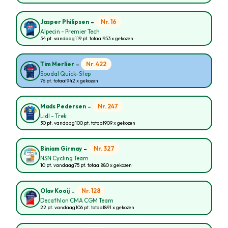
-
Nr. 16
Jasper Philipsen
Alpecin - Premier Tech
34 pt. vandaag
119 pt. totaal
953 x gekozen
-
Nr. 422
Tim Merlier
Soudal Quick-Step
76 pt. totaal
942 x gekozen
-
Nr. 247
Mads Pedersen
Lidl - Trek
30 pt. vandaag
100 pt. totaal
909 x gekozen
-
Nr. 327
Biniam Girmay
NSN Cycling Team
10 pt. vandaag
75 pt. totaal
880 x gekozen
-
Nr. 128
Olav Kooij
Decathlon CMA CGM Team
22 pt. vandaag
106 pt. totaal
891 x gekozen