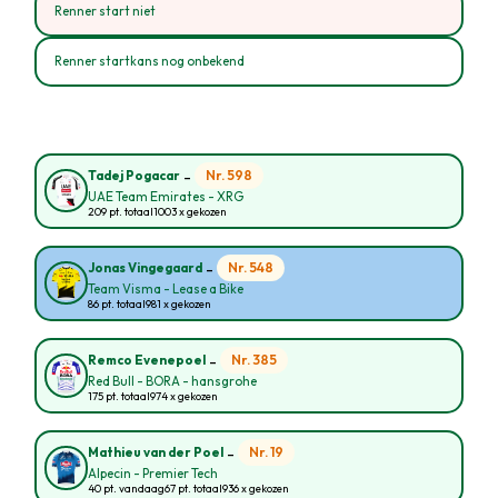
Renner start niet
Renner startkans nog onbekend
-
Nr. 598
Tadej Pogacar
UAE Team Emirates - XRG
209 pt. totaal
1003 x gekozen
-
Nr. 548
Jonas Vingegaard
Team Visma - Lease a Bike
86 pt. totaal
981 x gekozen
-
Nr. 385
Remco Evenepoel
Red Bull - BORA - hansgrohe
175 pt. totaal
974 x gekozen
-
Nr. 19
Mathieu van der Poel
Alpecin - Premier Tech
40 pt. vandaag
67 pt. totaal
936 x gekozen