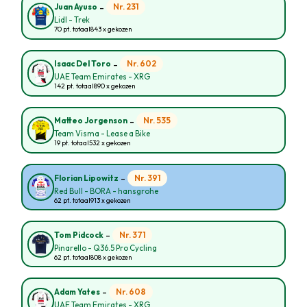
-
Nr. 231
Juan Ayuso
Lidl - Trek
70 pt. totaal
843 x gekozen
-
Nr. 602
Isaac Del Toro
UAE Team Emirates - XRG
142 pt. totaal
890 x gekozen
-
Nr. 535
Matteo Jorgenson
Team Visma - Lease a Bike
19 pt. totaal
532 x gekozen
-
Nr. 391
Florian Lipowitz
Red Bull - BORA - hansgrohe
62 pt. totaal
913 x gekozen
-
Nr. 371
Tom Pidcock
Pinarello - Q36.5 Pro Cycling
62 pt. totaal
808 x gekozen
-
Nr. 608
Adam Yates
UAE Team Emirates - XRG