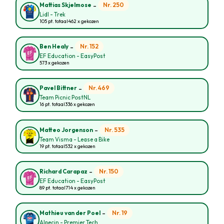
-
Nr. 250
Mattias Skjelmose
Lidl - Trek
105 pt. totaal
462 x gekozen
-
Nr. 152
Ben Healy
EF Education - EasyPost
573 x gekozen
-
Nr. 469
Pavel Bittner
Team Picnic PostNL
16 pt. totaal
336 x gekozen
-
Nr. 535
Matteo Jorgenson
Team Visma - Lease a Bike
19 pt. totaal
532 x gekozen
-
Nr. 150
Richard Carapaz
EF Education - EasyPost
89 pt. totaal
714 x gekozen
-
Nr. 19
Mathieu van der Poel
Alpecin - Premier Tech