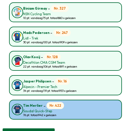
-
Nr. 327
Biniam Girmay
NSN Cycling Team
10 pt. vandaag
75 pt. totaal
880 x gekozen
-
Nr. 247
Mads Pedersen
Lidl - Trek
30 pt. vandaag
100 pt. totaal
909 x gekozen
-
Nr. 128
Olav Kooij
Decathlon CMA CGM Team
22 pt. vandaag
106 pt. totaal
891 x gekozen
-
Nr. 16
Jasper Philipsen
Alpecin - Premier Tech
34 pt. vandaag
119 pt. totaal
953 x gekozen
-
Nr. 422
Tim Merlier
Soudal Quick-Step
76 pt. totaal
942 x gekozen