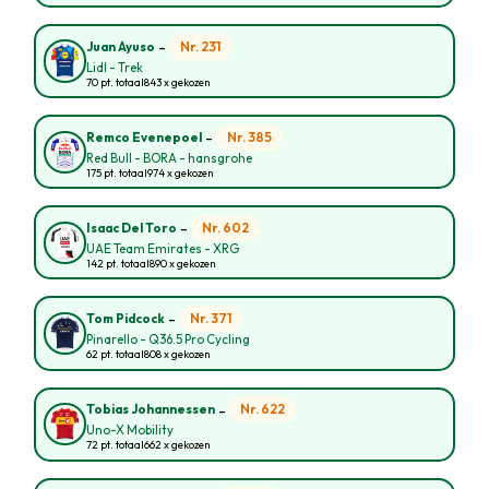
-
Nr. 231
Juan Ayuso
Lidl - Trek
70 pt. totaal
843 x gekozen
-
Nr. 385
Remco Evenepoel
Red Bull - BORA - hansgrohe
175 pt. totaal
974 x gekozen
-
Nr. 602
Isaac Del Toro
UAE Team Emirates - XRG
142 pt. totaal
890 x gekozen
-
Nr. 371
Tom Pidcock
Pinarello - Q36.5 Pro Cycling
62 pt. totaal
808 x gekozen
-
Nr. 622
Tobias Johannessen
Uno-X Mobility
72 pt. totaal
662 x gekozen