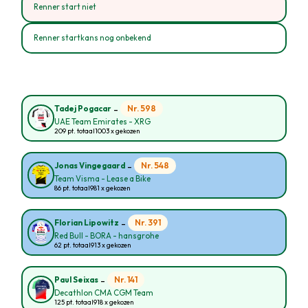
Renner start niet
Renner startkans nog onbekend
-
Nr. 598
Tadej Pogacar
UAE Team Emirates - XRG
209 pt. totaal
1003 x gekozen
-
Nr. 548
Jonas Vingegaard
Team Visma - Lease a Bike
86 pt. totaal
981 x gekozen
-
Nr. 391
Florian Lipowitz
Red Bull - BORA - hansgrohe
62 pt. totaal
913 x gekozen
-
Nr. 141
Paul Seixas
Decathlon CMA CGM Team
125 pt. totaal
918 x gekozen