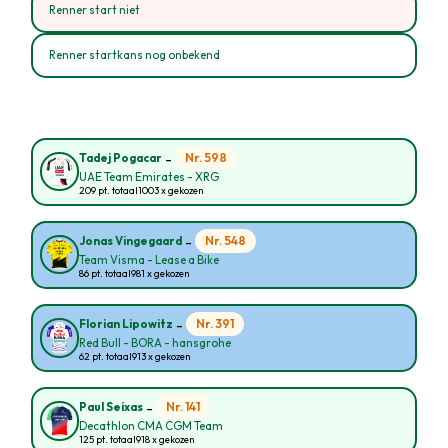
Renner start niet
Renner startkans nog onbekend
-
Nr. 598
Tadej Pogacar
UAE Team Emirates - XRG
209 pt. totaal
1003 x gekozen
-
Nr. 548
Jonas Vingegaard
Team Visma - Lease a Bike
86 pt. totaal
981 x gekozen
-
Nr. 391
Florian Lipowitz
Red Bull - BORA - hansgrohe
62 pt. totaal
913 x gekozen
-
Nr. 141
Paul Seixas
Decathlon CMA CGM Team
125 pt. totaal
918 x gekozen