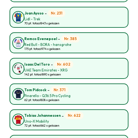
-
Nr. 231
Juan Ayuso
Lidl - Trek
70 pt. totaal
843 x gekozen
-
Nr. 385
Remco Evenepoel
Red Bull - BORA - hansgrohe
175 pt. totaal
974 x gekozen
-
Nr. 602
Isaac Del Toro
UAE Team Emirates - XRG
142 pt. totaal
890 x gekozen
-
Nr. 371
Tom Pidcock
Pinarello - Q36.5 Pro Cycling
62 pt. totaal
808 x gekozen
-
Nr. 622
Tobias Johannessen
Uno-X Mobility
72 pt. totaal
662 x gekozen