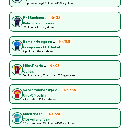
40 pt. vandaag
67 pt. totaal
936 x gekozen
-
Nr. 32
Phil Bauhaus
Bahrain - Victorious
10 pt. totaal
310 x gekozen
-
Nr. 185
Romain Gregoire
Groupama - FDJ United
9 pt. totaal
487 x gekozen
-
Nr. 95
Milan Fretin
Cofidis
14 pt. vandaag
55 pt. totaal
355 x gekozen
-
Nr. 638
Soren Waerenskjold
Uno-X Mobility
48 pt. totaal
322 x gekozen
-
Nr. 651
Max Kanter
XDS Astana Team
26 pt. vandaag
72 pt. totaal
395 x gekozen