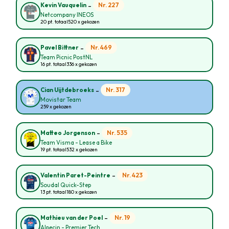
-
Nr. 227
Kevin Vauquelin
Netcompany INEOS
20 pt. totaal
520 x gekozen
-
Nr. 469
Pavel Bittner
Team Picnic PostNL
16 pt. totaal
336 x gekozen
-
Nr. 317
Cian Uijtdebroeks
Movistar Team
259 x gekozen
-
Nr. 535
Matteo Jorgenson
Team Visma - Lease a Bike
19 pt. totaal
532 x gekozen
-
Nr. 423
Valentin Paret-Peintre
Soudal Quick-Step
13 pt. totaal
180 x gekozen
-
Nr. 19
Mathieu van der Poel
Alpecin - Premier Tech