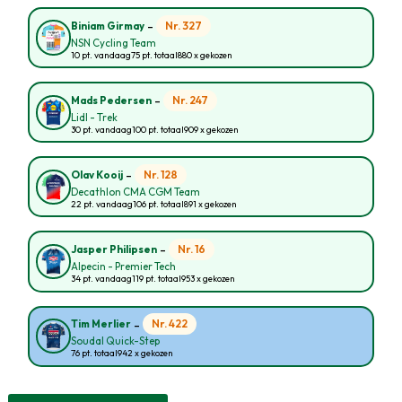
-
Nr. 327
Biniam Girmay
NSN Cycling Team
10 pt. vandaag
75 pt. totaal
880 x gekozen
-
Nr. 247
Mads Pedersen
Lidl - Trek
30 pt. vandaag
100 pt. totaal
909 x gekozen
-
Nr. 128
Olav Kooij
Decathlon CMA CGM Team
22 pt. vandaag
106 pt. totaal
891 x gekozen
-
Nr. 16
Jasper Philipsen
Alpecin - Premier Tech
34 pt. vandaag
119 pt. totaal
953 x gekozen
-
Nr. 422
Tim Merlier
Soudal Quick-Step
76 pt. totaal
942 x gekozen