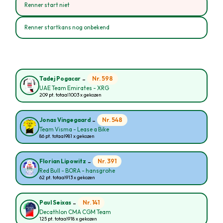
Renner start niet
Renner startkans nog onbekend
-
Nr. 598
Tadej Pogacar
UAE Team Emirates - XRG
209 pt. totaal
1003 x gekozen
-
Nr. 548
Jonas Vingegaard
Team Visma - Lease a Bike
86 pt. totaal
981 x gekozen
-
Nr. 391
Florian Lipowitz
Red Bull - BORA - hansgrohe
62 pt. totaal
913 x gekozen
-
Nr. 141
Paul Seixas
Decathlon CMA CGM Team
125 pt. totaal
918 x gekozen