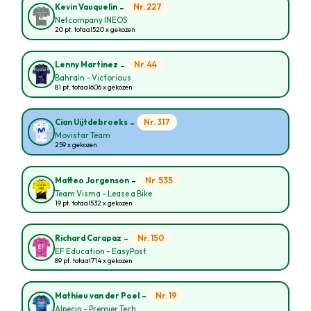
-
Nr. 227
Kevin Vauquelin
Netcompany INEOS
20 pt. totaal
520 x gekozen
-
Nr. 44
Lenny Martinez
Bahrain - Victorious
81 pt. totaal
606 x gekozen
-
Nr. 317
Cian Uijtdebroeks
Movistar Team
259 x gekozen
-
Nr. 535
Matteo Jorgenson
Team Visma - Lease a Bike
19 pt. totaal
532 x gekozen
-
Nr. 150
Richard Carapaz
EF Education - EasyPost
89 pt. totaal
714 x gekozen
-
Nr. 19
Mathieu van der Poel
Alpecin - Premier Tech