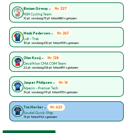
-
Nr. 327
Biniam Girmay
NSN Cycling Team
10 pt. vandaag
75 pt. totaal
880 x gekozen
-
Nr. 247
Mads Pedersen
Lidl - Trek
30 pt. vandaag
100 pt. totaal
909 x gekozen
-
Nr. 128
Olav Kooij
Decathlon CMA CGM Team
22 pt. vandaag
106 pt. totaal
891 x gekozen
-
Nr. 16
Jasper Philipsen
Alpecin - Premier Tech
34 pt. vandaag
119 pt. totaal
953 x gekozen
-
Nr. 422
Tim Merlier
Soudal Quick-Step
76 pt. totaal
942 x gekozen