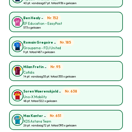
40 pt. vandaag
67 pt. totaal
936 x gekozen
-
Nr. 152
Ben Healy
EF Education - EasyPost
573 x gekozen
-
Nr. 185
Romain Gregoire
Groupama - FDJ United
9 pt. totaal
487 x gekozen
-
Nr. 95
Milan Fretin
Cofidis
14 pt. vandaag
55 pt. totaal
355 x gekozen
-
Nr. 638
Soren Waerenskjold
Uno-X Mobility
48 pt. totaal
322 x gekozen
-
Nr. 651
Max Kanter
XDS Astana Team
26 pt. vandaag
72 pt. totaal
395 x gekozen