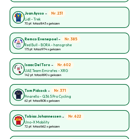
-
Nr. 231
Juan Ayuso
Lidl - Trek
70 pt. totaal
843 x gekozen
-
Nr. 385
Remco Evenepoel
Red Bull - BORA - hansgrohe
175 pt. totaal
974 x gekozen
-
Nr. 602
Isaac Del Toro
UAE Team Emirates - XRG
142 pt. totaal
890 x gekozen
-
Nr. 371
Tom Pidcock
Pinarello - Q36.5 Pro Cycling
62 pt. totaal
808 x gekozen
-
Nr. 622
Tobias Johannessen
Uno-X Mobility
72 pt. totaal
662 x gekozen