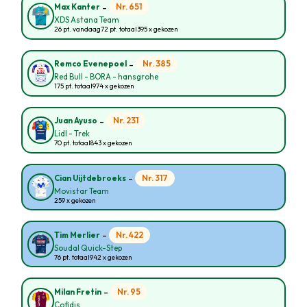
-
Nr. 651
Max Kanter
XDS Astana Team
26 pt. vandaag
72 pt. totaal
395 x gekozen
-
Nr. 385
Remco Evenepoel
Red Bull - BORA - hansgrohe
175 pt. totaal
974 x gekozen
-
Nr. 231
Juan Ayuso
Lidl - Trek
70 pt. totaal
843 x gekozen
-
Nr. 317
Cian Uijtdebroeks
Movistar Team
259 x gekozen
-
Nr. 422
Tim Merlier
Soudal Quick-Step
76 pt. totaal
942 x gekozen
-
Nr. 95
Milan Fretin
Cofidis