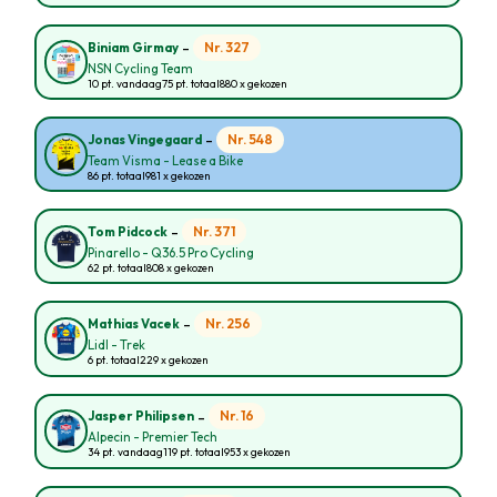
-
Nr. 327
Biniam Girmay
NSN Cycling Team
10 pt. vandaag
75 pt. totaal
880 x gekozen
-
Nr. 548
Jonas Vingegaard
Team Visma - Lease a Bike
86 pt. totaal
981 x gekozen
-
Nr. 371
Tom Pidcock
Pinarello - Q36.5 Pro Cycling
62 pt. totaal
808 x gekozen
-
Nr. 256
Mathias Vacek
Lidl - Trek
6 pt. totaal
229 x gekozen
-
Nr. 16
Jasper Philipsen
Alpecin - Premier Tech
34 pt. vandaag
119 pt. totaal
953 x gekozen