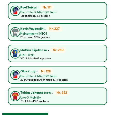
-
Nr. 141
Paul Seixas
Decathlon CMA CGM Team
125 pt. totaal
918 x gekozen
-
Nr. 227
Kevin Vauquelin
Netcompany INEOS
20 pt. totaal
520 x gekozen
-
Nr. 250
Mattias Skjelmose
Lidl - Trek
105 pt. totaal
462 x gekozen
-
Nr. 128
Olav Kooij
Decathlon CMA CGM Team
22 pt. vandaag
106 pt. totaal
891 x gekozen
-
Nr. 622
Tobias Johannessen
Uno-X Mobility
72 pt. totaal
662 x gekozen