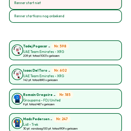
Renner start niet
Renner startkans nog onbekend
-
Nr. 598
Tadej Pogacar
UAE Team Emirates - XRG
209 pt. totaal
1003 x gekozen
-
Nr. 602
Isaac Del Toro
UAE Team Emirates - XRG
142 pt. totaal
890 x gekozen
-
Nr. 185
Romain Gregoire
Groupama - FDJ United
9 pt. totaal
487 x gekozen
-
Nr. 247
Mads Pedersen
Lidl - Trek
30 pt. vandaag
100 pt. totaal
909 x gekozen