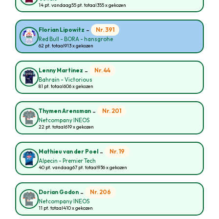
14 pt. vandaag
55 pt. totaal
355 x gekozen
-
Nr. 391
Florian Lipowitz
Red Bull - BORA - hansgrohe
62 pt. totaal
913 x gekozen
-
Nr. 44
Lenny Martinez
Bahrain - Victorious
81 pt. totaal
606 x gekozen
-
Nr. 201
Thymen Arensman
Netcompany INEOS
22 pt. totaal
619 x gekozen
-
Nr. 19
Mathieu van der Poel
Alpecin - Premier Tech
40 pt. vandaag
67 pt. totaal
936 x gekozen
-
Nr. 206
Dorian Godon
Netcompany INEOS
11 pt. totaal
410 x gekozen