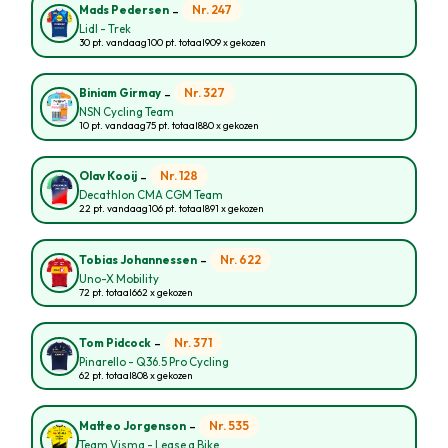
-
Nr. 247
Mads Pedersen
Lidl - Trek
30 pt. vandaag
100 pt. totaal
909 x gekozen
-
Nr. 327
Biniam Girmay
NSN Cycling Team
10 pt. vandaag
75 pt. totaal
880 x gekozen
-
Nr. 128
Olav Kooij
Decathlon CMA CGM Team
22 pt. vandaag
106 pt. totaal
891 x gekozen
-
Nr. 622
Tobias Johannessen
Uno-X Mobility
72 pt. totaal
662 x gekozen
-
Nr. 371
Tom Pidcock
Pinarello - Q36.5 Pro Cycling
62 pt. totaal
808 x gekozen
-
Nr. 535
Matteo Jorgenson
Team Visma - Lease a Bike