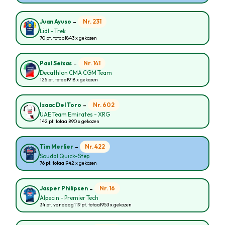
-
Nr. 231
Juan Ayuso
Lidl - Trek
70 pt. totaal
843 x gekozen
-
Nr. 141
Paul Seixas
Decathlon CMA CGM Team
125 pt. totaal
918 x gekozen
-
Nr. 602
Isaac Del Toro
UAE Team Emirates - XRG
142 pt. totaal
890 x gekozen
-
Nr. 422
Tim Merlier
Soudal Quick-Step
76 pt. totaal
942 x gekozen
-
Nr. 16
Jasper Philipsen
Alpecin - Premier Tech
34 pt. vandaag
119 pt. totaal
953 x gekozen