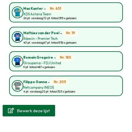
-
Nr. 651
Max Kanter
XDS Astana Team
26 pt. vandaag
72 pt. totaal
395 x gekozen
-
Nr. 19
Mathieu van der Poel
Alpecin - Premier Tech
40 pt. vandaag
67 pt. totaal
936 x gekozen
-
Nr. 185
Romain Gregoire
Groupama - FDJ United
9 pt. totaal
487 x gekozen
-
Nr. 205
Filippo Ganna
Netcompany INEOS
4 pt. vandaag
25 pt. totaal
325 x gekozen
Bewerk deze lijst
