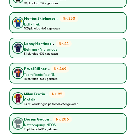
19 pt. totaal
532 x gekozen
-
Nr. 250
Mattias Skjelmose
Lidl - Trek
105 pt. totaal
462 x gekozen
-
Nr. 44
Lenny Martinez
Bahrain - Victorious
81 pt. totaal
606 x gekozen
-
Nr. 469
Pavel Bittner
Team Picnic PostNL
16 pt. totaal
336 x gekozen
-
Nr. 95
Milan Fretin
Cofidis
14 pt. vandaag
55 pt. totaal
355 x gekozen
-
Nr. 206
Dorian Godon
Netcompany INEOS
11 pt. totaal
410 x gekozen