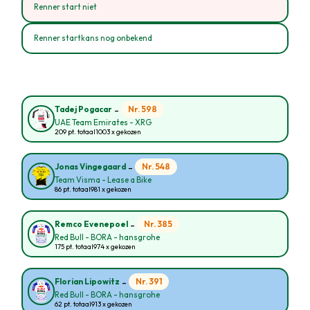
Renner start niet
Renner startkans nog onbekend
-
Nr. 598
Tadej Pogacar
UAE Team Emirates - XRG
209 pt. totaal
1003 x gekozen
-
Nr. 548
Jonas Vingegaard
Team Visma - Lease a Bike
86 pt. totaal
981 x gekozen
-
Nr. 385
Remco Evenepoel
Red Bull - BORA - hansgrohe
175 pt. totaal
974 x gekozen
-
Nr. 391
Florian Lipowitz
Red Bull - BORA - hansgrohe
62 pt. totaal
913 x gekozen