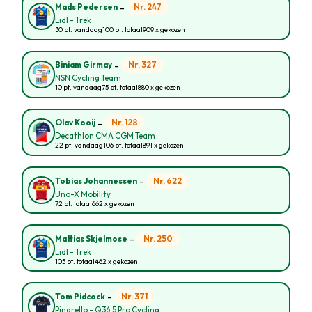
-
Nr. 247
Mads Pedersen
Lidl - Trek
30 pt. vandaag
100 pt. totaal
909 x gekozen
-
Nr. 327
Biniam Girmay
NSN Cycling Team
10 pt. vandaag
75 pt. totaal
880 x gekozen
-
Nr. 128
Olav Kooij
Decathlon CMA CGM Team
22 pt. vandaag
106 pt. totaal
891 x gekozen
-
Nr. 622
Tobias Johannessen
Uno-X Mobility
72 pt. totaal
662 x gekozen
-
Nr. 250
Mattias Skjelmose
Lidl - Trek
105 pt. totaal
462 x gekozen
-
Nr. 371
Tom Pidcock
Pinarello - Q36.5 Pro Cycling