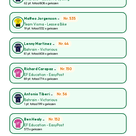
62 pt. totaal
808 x gekozen
-
Nr. 535
Matteo Jorgenson
Team Visma - Lease a Bike
19 pt. totaal
532 x gekozen
-
Nr. 44
Lenny Martinez
Bahrain - Victorious
81 pt. totaal
606 x gekozen
-
Nr. 150
Richard Carapaz
EF Education - EasyPost
89 pt. totaal
714 x gekozen
-
Nr. 56
Antonio Tiberi
Bahrain - Victorious
1 pt. totaal
199 x gekozen
-
Nr. 152
Ben Healy
EF Education - EasyPost
573 x gekozen