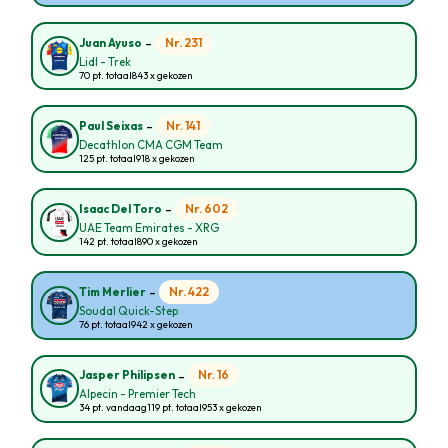
-
Nr. 231
Juan Ayuso
Lidl - Trek
70 pt. totaal
843 x gekozen
-
Nr. 141
Paul Seixas
Decathlon CMA CGM Team
125 pt. totaal
918 x gekozen
-
Nr. 602
Isaac Del Toro
UAE Team Emirates - XRG
142 pt. totaal
890 x gekozen
-
Nr. 422
Tim Merlier
Soudal Quick-Step
76 pt. totaal
942 x gekozen
-
Nr. 16
Jasper Philipsen
Alpecin - Premier Tech
34 pt. vandaag
119 pt. totaal
953 x gekozen