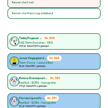
Renner start niet
Renner startkans nog onbekend
-
Nr. 598
Tadej Pogacar
UAE Team Emirates - XRG
209 pt. totaal
1003 x gekozen
-
Nr. 548
Jonas Vingegaard
Team Visma - Lease a Bike
86 pt. totaal
981 x gekozen
-
Nr. 385
Remco Evenepoel
Red Bull - BORA - hansgrohe
175 pt. totaal
974 x gekozen
-
Nr. 391
Florian Lipowitz
Red Bull - BORA - hansgrohe
62 pt. totaal
913 x gekozen