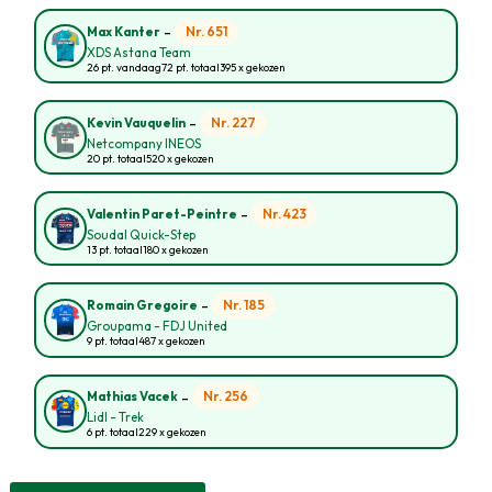
-
Nr. 651
Max Kanter
XDS Astana Team
26 pt. vandaag
72 pt. totaal
395 x gekozen
-
Nr. 227
Kevin Vauquelin
Netcompany INEOS
20 pt. totaal
520 x gekozen
-
Nr. 423
Valentin Paret-Peintre
Soudal Quick-Step
13 pt. totaal
180 x gekozen
-
Nr. 185
Romain Gregoire
Groupama - FDJ United
9 pt. totaal
487 x gekozen
-
Nr. 256
Mathias Vacek
Lidl - Trek
6 pt. totaal
229 x gekozen