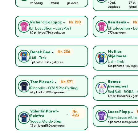
40 pt.
67 pt.
vandaag
totaal
gekozen
vandaag
totaal
-
-
Nr. 150
Nr
Richard Carapaz
Ben Healy
EF Education - EasyPost
EF Education - E
89 pt. totaal
714 x gekozen
573 x gekozen
-
Mattias
Nr. 236
Derek Gee
Skjelmose
Lidl - Trek
Lidl - Trek
1 pt. totaal
106 x gekozen
105 pt. totaal
462 x ge
-
Remco
Nr. 371
Tom Pidcock
Evenepoel
Pinarello - Q36.5 Pro Cycling
Red Bull - BORA -
62 pt. totaal
808 x gekozen
175 pt. totaal
974 x ge
-
Valentin Paret-
Nr.
Lucas Plapp
-
423
Peintre
Team Jayco AlUla
Soudal Quick-Step
6 pt. totaal
80 x gekoz
13 pt. totaal
180 x gekozen