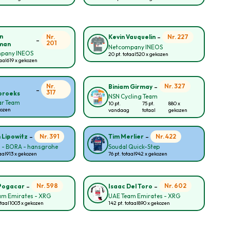
-
n
Nr.
Nr. 227
Kevin Vauquelin
-
201
man
Netcompany INEOS
pany INEOS
20 pt. totaal
520 x gekozen
taal
619 x gekozen
-
Nr.
Nr. 327
Biniam Girmay
-
317
broeks
NSN Cycling Team
ar Team
10 pt.
75 pt.
880 x
kozen
vandaag
totaal
gekozen
-
-
Nr. 391
Nr. 422
n Lipowitz
Tim Merlier
l - BORA - hansgrohe
Soudal Quick-Step
aal
913 x gekozen
76 pt. totaal
942 x gekozen
-
-
Nr. 598
Nr. 602
Pogacar
Isaac Del Toro
am Emirates - XRG
UAE Team Emirates - XRG
otaal
1003 x gekozen
142 pt. totaal
890 x gekozen