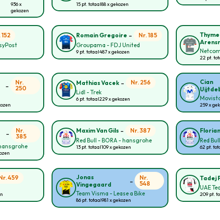
936 x
15 pt. totaal
88 x gekozen
gekozen
-
Thyme
. 152
Nr. 185
Romain Gregoire
Arens
asyPost
Groupama - FDJ United
Netcom
9 pt. totaal
487 x gekozen
22 pt. to
-
Cian
Nr.
Nr. 256
Mathias Vacek
-
250
Uijtde
Lidl - Trek
Movist
6 pt. totaal
229 x gekozen
kozen
259 x ge
-
Nr.
Nr. 387
Maxim Van Gils
Floria
-
385
Red Bull - BORA - hansgrohe
Red Bul
 hansgrohe
13 pt. totaal
109 x gekozen
62 pt. tot
kozen
Jonas
Nr. 459
Nr.
Tadej 
-
548
Vingegaard
UAE Te
Team Visma - Lease a Bike
en
209 pt. t
86 pt. totaal
981 x gekozen