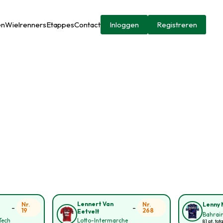
en
Wielrenners
Etappes
Contact
Inloggen
Registreren
Lennert Van
Nr.
Nr.
Lenny 
-
-
19
268
Eetvelt
Bahrain
Tech
Lotto-Intermarche
81 pt. tot