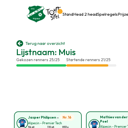
Stand
Head 2 head
Spelregels
Prijz

Terug naar overzicht
Lijstnaam: Muis
Gekozen renners 25/25
Startende renners 21/25
-
Mathieu van der
Nr. 16
Jasper Philipsen
Poel
Alpecin - Premier Tech
Alpecin - Premier 
34 pt.
119 pt.
953 x