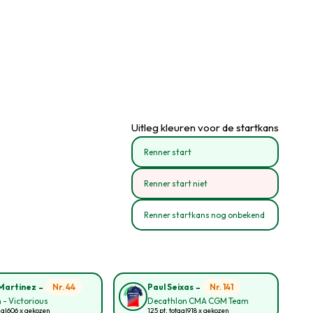
Uitleg kleuren voor de startkans
Renner start
Renner start niet
Renner startkans nog onbekend
-
-
Nr. 44
Nr. 141
Martinez
Paul Seixas
 - Victorious
Decathlon CMA CGM Team
aal
606 x gekozen
125 pt. totaal
918 x gekozen