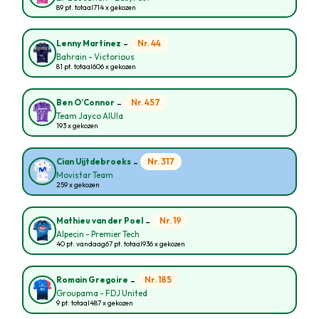
89 pt. totaal
714 x gekozen
-
Nr. 44
Lenny Martinez
Bahrain - Victorious
81 pt. totaal
606 x gekozen
-
Nr. 457
Ben O’Connor
Team Jayco AlUla
193 x gekozen
-
Nr. 317
Cian Uijtdebroeks
Movistar Team
259 x gekozen
-
Nr. 19
Mathieu van der Poel
Alpecin - Premier Tech
40 pt. vandaag
67 pt. totaal
936 x gekozen
-
Nr. 185
Romain Gregoire
Groupama - FDJ United
9 pt. totaal
487 x gekozen