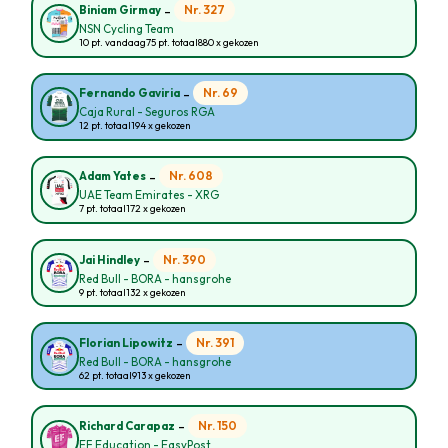
-
Nr. 327
Biniam Girmay
NSN Cycling Team
10 pt. vandaag
75 pt. totaal
880 x gekozen
-
Nr. 69
Fernando Gaviria
Caja Rural - Seguros RGA
12 pt. totaal
194 x gekozen
-
Nr. 608
Adam Yates
UAE Team Emirates - XRG
7 pt. totaal
172 x gekozen
-
Nr. 390
Jai Hindley
Red Bull - BORA - hansgrohe
9 pt. totaal
132 x gekozen
-
Nr. 391
Florian Lipowitz
Red Bull - BORA - hansgrohe
62 pt. totaal
913 x gekozen
-
Nr. 150
Richard Carapaz
EF Education - EasyPost