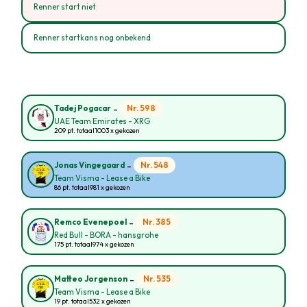
Renner start niet
Renner startkans nog onbekend
-
Nr. 598
Tadej Pogacar
UAE Team Emirates - XRG
209 pt. totaal
1003 x gekozen
-
Nr. 548
Jonas Vingegaard
Team Visma - Lease a Bike
86 pt. totaal
981 x gekozen
-
Nr. 385
Remco Evenepoel
Red Bull - BORA - hansgrohe
175 pt. totaal
974 x gekozen
-
Nr. 535
Matteo Jorgenson
Team Visma - Lease a Bike
19 pt. totaal
532 x gekozen