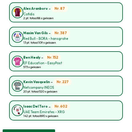
-
Nr. 87
Alex Aranburu
Cofidis
2 pt. totaal
88 x gekozen
-
Nr. 387
Maxim Van Gils
Red Bull - BORA - hansgrohe
13 pt. totaal
109 x gekozen
-
Nr. 152
Ben Healy
EF Education - EasyPost
573 x gekozen
-
Nr. 227
Kevin Vauquelin
Netcompany INEOS
20 pt. totaal
520 x gekozen
-
Nr. 602
Isaac Del Toro
UAE Team Emirates - XRG
142 pt. totaal
890 x gekozen