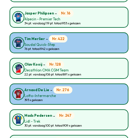
-
Nr. 16
Jasper Philipsen
Alpecin - Premier Tech
34 pt. vandaag
119 pt. totaal
953 x gekozen
-
Nr. 422
Tim Merlier
Soudal Quick-Step
76 pt. totaal
942 x gekozen
-
Nr. 128
Olav Kooij
Decathlon CMA CGM Team
22 pt. vandaag
106 pt. totaal
891 x gekozen
-
Nr. 276
Arnaud De Lie
Lotto-Intermarche
393 x gekozen
-
Nr. 247
Mads Pedersen
Lidl - Trek
30 pt. vandaag
100 pt. totaal
909 x gekozen