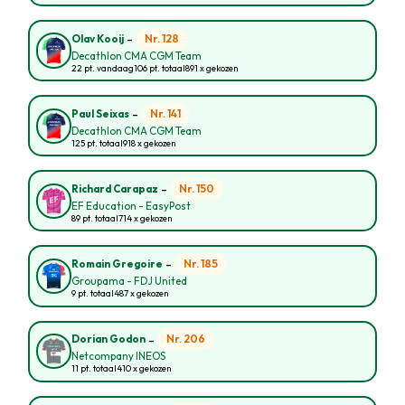
-
Nr. 128
Olav Kooij
Decathlon CMA CGM Team
22 pt. vandaag
106 pt. totaal
891 x gekozen
-
Nr. 141
Paul Seixas
Decathlon CMA CGM Team
125 pt. totaal
918 x gekozen
-
Nr. 150
Richard Carapaz
EF Education - EasyPost
89 pt. totaal
714 x gekozen
-
Nr. 185
Romain Gregoire
Groupama - FDJ United
9 pt. totaal
487 x gekozen
-
Nr. 206
Dorian Godon
Netcompany INEOS
11 pt. totaal
410 x gekozen