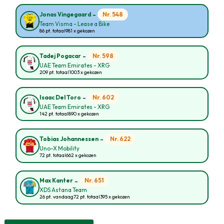
-
Nr. 548
Jonas Vingegaard
Team Visma - Lease a Bike
86 pt. totaal
981 x gekozen
-
Nr. 598
Tadej Pogacar
UAE Team Emirates - XRG
209 pt. totaal
1003 x gekozen
-
Nr. 602
Isaac Del Toro
UAE Team Emirates - XRG
142 pt. totaal
890 x gekozen
-
Nr. 622
Tobias Johannessen
Uno-X Mobility
72 pt. totaal
662 x gekozen
-
Nr. 651
Max Kanter
XDS Astana Team
26 pt. vandaag
72 pt. totaal
395 x gekozen