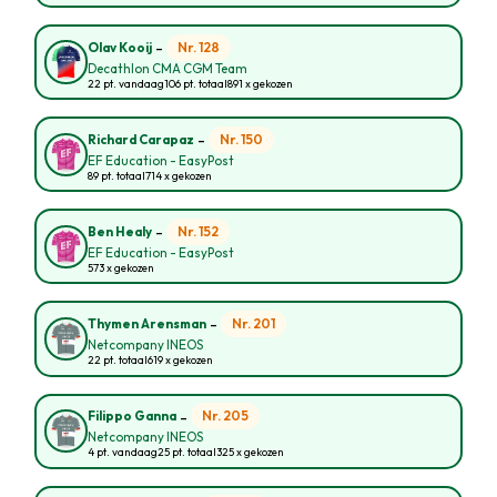
-
Nr. 128
Olav Kooij
Decathlon CMA CGM Team
22 pt. vandaag
106 pt. totaal
891 x gekozen
-
Nr. 150
Richard Carapaz
EF Education - EasyPost
89 pt. totaal
714 x gekozen
-
Nr. 152
Ben Healy
EF Education - EasyPost
573 x gekozen
-
Nr. 201
Thymen Arensman
Netcompany INEOS
22 pt. totaal
619 x gekozen
-
Nr. 205
Filippo Ganna
Netcompany INEOS
4 pt. vandaag
25 pt. totaal
325 x gekozen