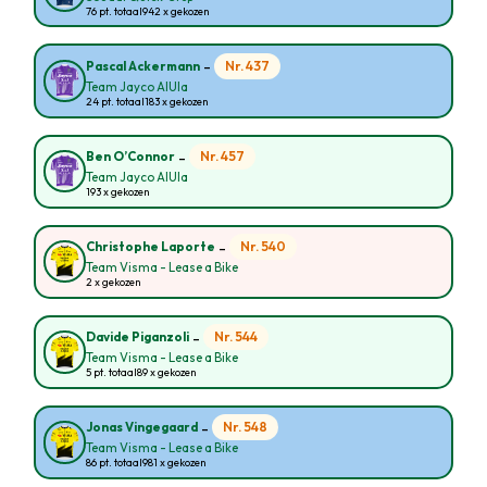
76 pt. totaal
942 x gekozen
-
Nr. 437
Pascal Ackermann
Team Jayco AlUla
24 pt. totaal
183 x gekozen
-
Nr. 457
Ben O’Connor
Team Jayco AlUla
193 x gekozen
-
Nr. 540
Christophe Laporte
Team Visma - Lease a Bike
2 x gekozen
-
Nr. 544
Davide Piganzoli
Team Visma - Lease a Bike
5 pt. totaal
89 x gekozen
-
Nr. 548
Jonas Vingegaard
Team Visma - Lease a Bike
86 pt. totaal
981 x gekozen