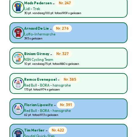
-
Nr. 247
Mads Pedersen
Lidl - Trek
30 pt. vandaag
100 pt. totaal
909 x gekozen
-
Nr. 276
Arnaud De Lie
Lotto-Intermarche
393 x gekozen
-
Nr. 327
Biniam Girmay
NSN Cycling Team
10 pt. vandaag
75 pt. totaal
880 x gekozen
-
Nr. 385
Remco Evenepoel
Red Bull - BORA - hansgrohe
175 pt. totaal
974 x gekozen
-
Nr. 391
Florian Lipowitz
Red Bull - BORA - hansgrohe
62 pt. totaal
913 x gekozen
-
Nr. 422
Tim Merlier
Soudal Quick-Step