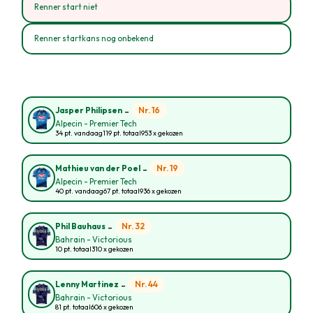
Renner start niet
Renner startkans nog onbekend
-
Nr. 16
Jasper Philipsen
Alpecin - Premier Tech
34 pt. vandaag
119 pt. totaal
953 x gekozen
-
Nr. 19
Mathieu van der Poel
Alpecin - Premier Tech
40 pt. vandaag
67 pt. totaal
936 x gekozen
-
Nr. 32
Phil Bauhaus
Bahrain - Victorious
10 pt. totaal
310 x gekozen
-
Nr. 44
Lenny Martinez
Bahrain - Victorious
81 pt. totaal
606 x gekozen