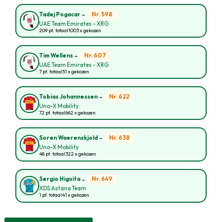
-
Nr. 598
Tadej Pogacar
UAE Team Emirates - XRG
209 pt. totaal
1003 x gekozen
-
Nr. 607
Tim Wellens
UAE Team Emirates - XRG
7 pt. totaal
51 x gekozen
-
Nr. 622
Tobias Johannessen
Uno-X Mobility
72 pt. totaal
662 x gekozen
-
Nr. 638
Soren Waerenskjold
Uno-X Mobility
48 pt. totaal
322 x gekozen
-
Nr. 649
Sergio Higuita
XDS Astana Team
1 pt. totaal
41 x gekozen