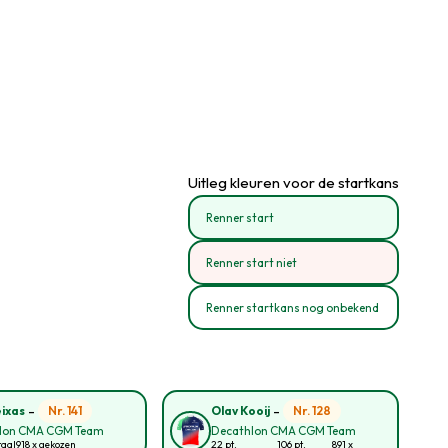
Uitleg kleuren voor de startkans
Renner start
Renner start niet
Renner startkans nog onbekend
-
-
Nr. 141
Nr. 128
eixas
Olav Kooij
lon CMA CGM Team
Decathlon CMA CGM Team
taal
918 x gekozen
22 pt.
106 pt.
891 x