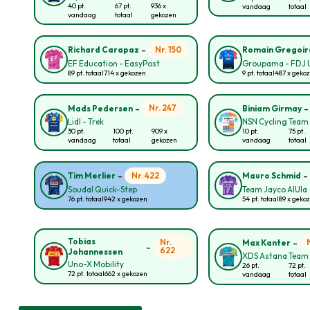
40 pt.
67 pt.
936 x
vandaag
totaal
vandaag
totaal
gekozen
-
Nr. 150
Richard Carapaz
Romain Gregoir
EF Education - EasyPost
Groupama - FDJ 
89 pt. totaal
714 x gekozen
9 pt. totaal
487 x geko
-
Nr. 247
Mads Pedersen
Biniam Girmay
Lidl - Trek
NSN Cycling Team
30 pt.
100 pt.
909 x
10 pt.
75 pt.
vandaag
totaal
gekozen
vandaag
totaal
-
Nr. 422
Tim Merlier
Mauro Schmid
Soudal Quick-Step
Team Jayco AlUla
76 pt. totaal
942 x gekozen
54 pt. totaal
89 x geko
-
Tobias
Nr.
Max Kanter
-
622
Johannessen
XDS Astana Team
Uno-X Mobility
26 pt.
72 pt.
72 pt. totaal
662 x gekozen
vandaag
totaal