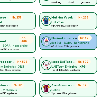
vandaag
totaal
gekozen
-
-
Nr. 231
Nr. 256
yuso
Mathias Vacek
rek
Lidl - Trek
aal
843 x gekozen
6 pt. totaal
229 x gekozen
-
o
Nr.
Nr. 391
Florian Lipowitz
-
385
poel
Red Bull - BORA - hansgrohe
l - BORA - hansgrohe
62 pt. totaal
913 x gekozen
taal
974 x gekozen
-
-
Nr. 598
Nr. 602
Pogacar
Isaac Del Toro
am Emirates - XRG
UAE Team Emirates - XRG
otaal
1003 x gekozen
142 pt. totaal
890 x gekozen
-
-
Nr. 32
Nr. 87
auhaus
Alex Aranburu
 - Victorious
Cofidis
aal
310 x gekozen
2 pt. totaal
88 x gekozen