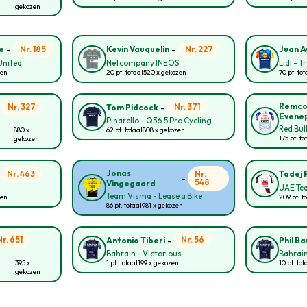
gekozen
-
-
Nr. 185
Nr. 227
e
Kevin Vauquelin
Juan A
United
Netcompany INEOS
Lidl - T
zen
20 pt. totaal
520 x gekozen
70 pt. tot
-
-
Remc
Nr. 327
Nr. 371
Tom Pidcock
Evene
Pinarello - Q36.5 Pro Cycling
Red Bul
880 x
62 pt. totaal
808 x gekozen
175 pt. to
gekozen
-
Jonas
Nr. 463
Nr.
Tadej 
-
548
Vingegaard
UAE Te
Team Visma - Lease a Bike
zen
209 pt. t
86 pt. totaal
981 x gekozen
-
Nr. 651
Nr. 56
Antonio Tiberi
Phil B
Bahrain - Victorious
Bahrain
395 x
1 pt. totaal
199 x gekozen
10 pt. tot
gekozen