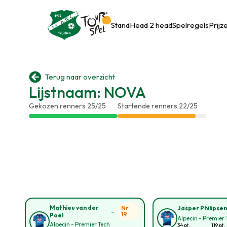
Stand
Head 2 head
Spelregels
Prijz

Terug naar overzicht
Lijstnaam: NOVA
Gekozen renners 25/25
Startende renners 22/25
Mathieu van der
Nr.
Jasper Philipse
-
19
Poel
Alpecin - Premier 
Alpecin - Premier Tech
34 pt.
119 pt.