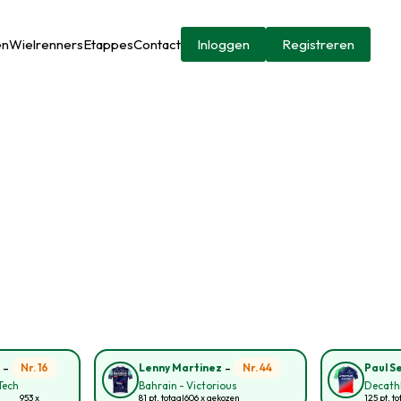
en
Wielrenners
Etappes
Contact
Inloggen
Registreren
-
-
Nr. 16
Nr. 44
n
Lenny Martinez
Paul S
Tech
Bahrain - Victorious
Decath
953 x
81 pt. totaal
606 x gekozen
125 pt. to