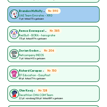
-
Nr. 590
Brandon McNulty
UAE Team Emirates - XRG
11 pt. totaal
73 x gekozen
-
Nr. 385
Remco Evenepoel
Red Bull - BORA - hansgrohe
175 pt. totaal
974 x gekozen
-
Nr. 206
Dorian Godon
Netcompany INEOS
11 pt. totaal
410 x gekozen
-
Nr. 150
Richard Carapaz
EF Education - EasyPost
89 pt. totaal
714 x gekozen
-
Nr. 128
Olav Kooij
Decathlon CMA CGM Team
22 pt. vandaag
106 pt. totaal
891 x gekozen