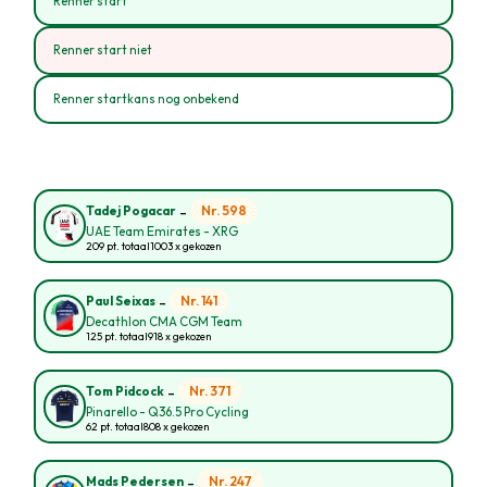
Renner start
Renner start niet
Renner startkans nog onbekend
-
Nr. 598
Tadej Pogacar
UAE Team Emirates - XRG
209 pt. totaal
1003 x gekozen
-
Nr. 141
Paul Seixas
Decathlon CMA CGM Team
125 pt. totaal
918 x gekozen
-
Nr. 371
Tom Pidcock
Pinarello - Q36.5 Pro Cycling
62 pt. totaal
808 x gekozen
-
Nr. 247
Mads Pedersen