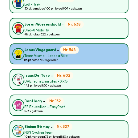
Lidl - Trek
30 pt. vandaag
100 pt. totaal
909 x gekozen
-
Nr. 638
Soren Waerenskjold
Uno-X Mobility
48 pt. totaal
322 x gekozen
-
Nr. 548
Jonas Vingegaard
Team Visma - Lease a Bike
86 pt. totaal
981 x gekozen
-
Nr. 602
Isaac Del Toro
UAE Team Emirates - XRG
142 pt. totaal
890 x gekozen
-
Nr. 152
Ben Healy
EF Education - EasyPost
573 x gekozen
-
Nr. 327
Biniam Girmay
NSN Cycling Team
10 pt. vandaag
75 pt. totaal
880 x gekozen