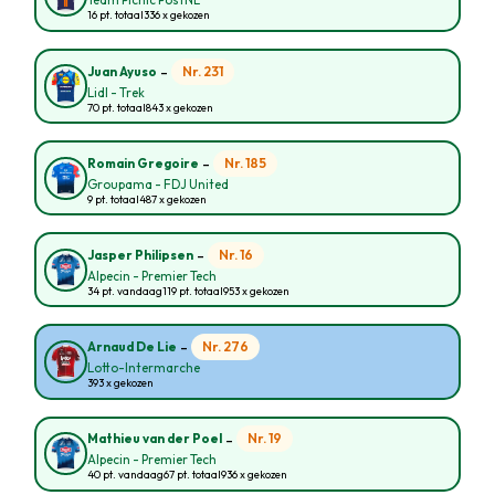
Team Picnic PostNL
16 pt. totaal
336 x gekozen
-
Nr. 231
Juan Ayuso
Lidl - Trek
70 pt. totaal
843 x gekozen
-
Nr. 185
Romain Gregoire
Groupama - FDJ United
9 pt. totaal
487 x gekozen
-
Nr. 16
Jasper Philipsen
Alpecin - Premier Tech
34 pt. vandaag
119 pt. totaal
953 x gekozen
-
Nr. 276
Arnaud De Lie
Lotto-Intermarche
393 x gekozen
-
Nr. 19
Mathieu van der Poel
Alpecin - Premier Tech
40 pt. vandaag
67 pt. totaal
936 x gekozen