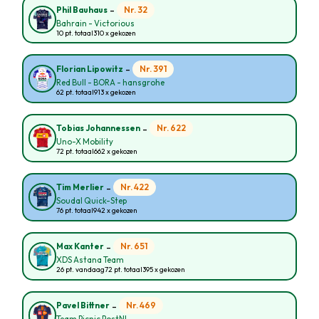
-
Nr. 32
Phil Bauhaus
Bahrain - Victorious
10 pt. totaal
310 x gekozen
-
Nr. 391
Florian Lipowitz
Red Bull - BORA - hansgrohe
62 pt. totaal
913 x gekozen
-
Nr. 622
Tobias Johannessen
Uno-X Mobility
72 pt. totaal
662 x gekozen
-
Nr. 422
Tim Merlier
Soudal Quick-Step
76 pt. totaal
942 x gekozen
-
Nr. 651
Max Kanter
XDS Astana Team
26 pt. vandaag
72 pt. totaal
395 x gekozen
-
Nr. 469
Pavel Bittner