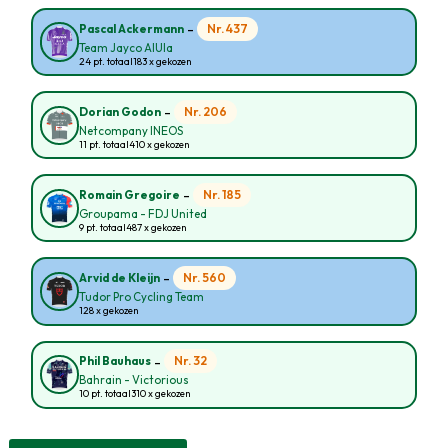
-
Nr. 437
Pascal Ackermann
Team Jayco AlUla
24 pt. totaal
183 x gekozen
-
Nr. 206
Dorian Godon
Netcompany INEOS
11 pt. totaal
410 x gekozen
-
Nr. 185
Romain Gregoire
Groupama - FDJ United
9 pt. totaal
487 x gekozen
-
Nr. 560
Arvid de Kleijn
Tudor Pro Cycling Team
128 x gekozen
-
Nr. 32
Phil Bauhaus
Bahrain - Victorious
10 pt. totaal
310 x gekozen