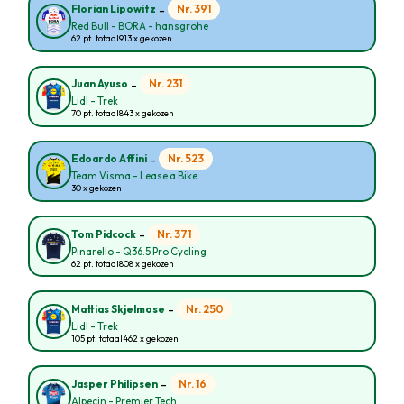
-
Nr. 391
Florian Lipowitz
Red Bull - BORA - hansgrohe
62 pt. totaal
913 x gekozen
-
Nr. 231
Juan Ayuso
Lidl - Trek
70 pt. totaal
843 x gekozen
-
Nr. 523
Edoardo Affini
Team Visma - Lease a Bike
30 x gekozen
-
Nr. 371
Tom Pidcock
Pinarello - Q36.5 Pro Cycling
62 pt. totaal
808 x gekozen
-
Nr. 250
Mattias Skjelmose
Lidl - Trek
105 pt. totaal
462 x gekozen
-
Nr. 16
Jasper Philipsen
Alpecin - Premier Tech