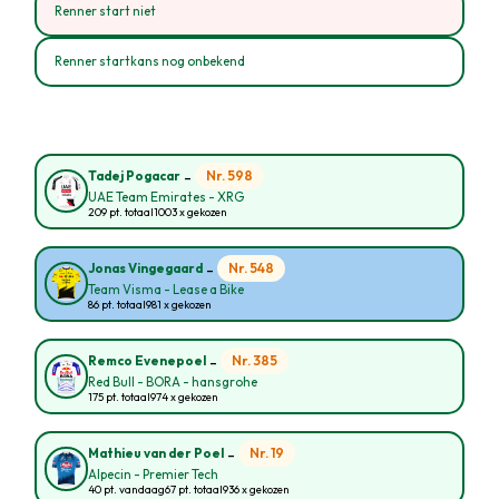
Renner start niet
Renner startkans nog onbekend
-
Nr. 598
Tadej Pogacar
UAE Team Emirates - XRG
209 pt. totaal
1003 x gekozen
-
Nr. 548
Jonas Vingegaard
Team Visma - Lease a Bike
86 pt. totaal
981 x gekozen
-
Nr. 385
Remco Evenepoel
Red Bull - BORA - hansgrohe
175 pt. totaal
974 x gekozen
-
Nr. 19
Mathieu van der Poel
Alpecin - Premier Tech
40 pt. vandaag
67 pt. totaal
936 x gekozen