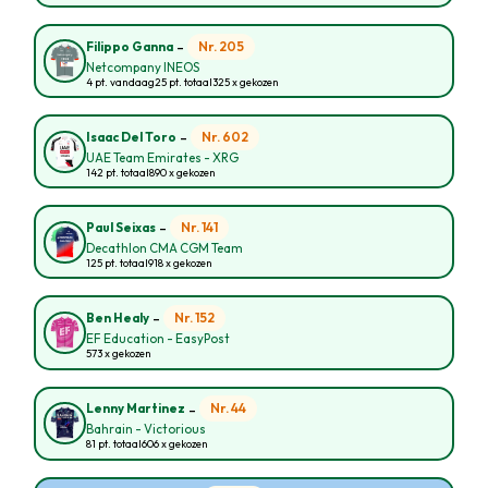
-
Nr. 205
Filippo Ganna
Netcompany INEOS
4 pt. vandaag
25 pt. totaal
325 x gekozen
-
Nr. 602
Isaac Del Toro
UAE Team Emirates - XRG
142 pt. totaal
890 x gekozen
-
Nr. 141
Paul Seixas
Decathlon CMA CGM Team
125 pt. totaal
918 x gekozen
-
Nr. 152
Ben Healy
EF Education - EasyPost
573 x gekozen
-
Nr. 44
Lenny Martinez
Bahrain - Victorious
81 pt. totaal
606 x gekozen