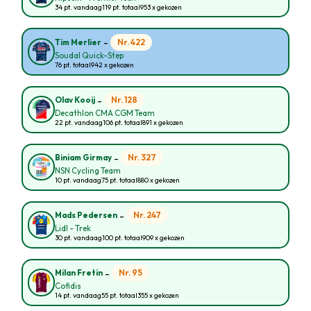
34 pt. vandaag
119 pt. totaal
953 x gekozen
-
Nr. 422
Tim Merlier
Soudal Quick-Step
76 pt. totaal
942 x gekozen
-
Nr. 128
Olav Kooij
Decathlon CMA CGM Team
22 pt. vandaag
106 pt. totaal
891 x gekozen
-
Nr. 327
Biniam Girmay
NSN Cycling Team
10 pt. vandaag
75 pt. totaal
880 x gekozen
-
Nr. 247
Mads Pedersen
Lidl - Trek
30 pt. vandaag
100 pt. totaal
909 x gekozen
-
Nr. 95
Milan Fretin
Cofidis
14 pt. vandaag
55 pt. totaal
355 x gekozen