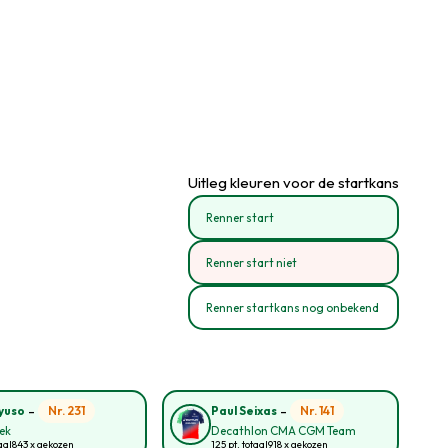
Uitleg kleuren voor de startkans
Renner start
Renner start niet
Renner startkans nog onbekend
-
-
Nr. 231
Nr. 141
yuso
Paul Seixas
rek
Decathlon CMA CGM Team
aal
843 x gekozen
125 pt. totaal
918 x gekozen