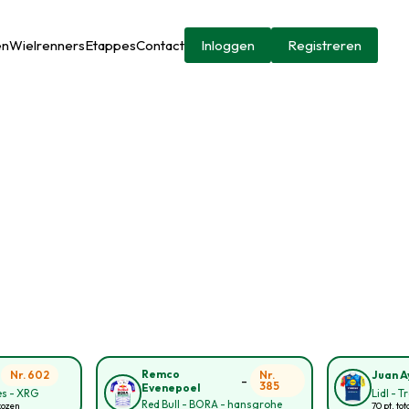
en
Wielrenners
Etappes
Contact
Inloggen
Registreren
-
Remco
Nr. 602
Nr.
Juan A
-
385
Evenepoel
s - XRG
Lidl - T
Red Bull - BORA - hansgrohe
kozen
70 pt. tot