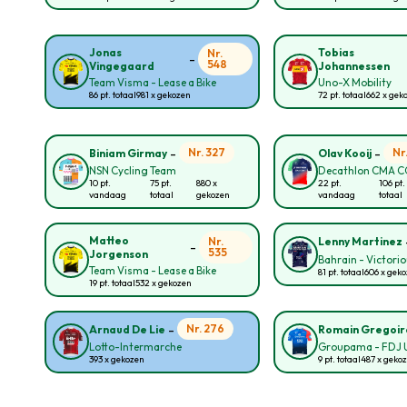
Jonas
Tobias
Nr.
-
548
Vingegaard
Johannessen
Team Visma - Lease a Bike
Uno-X Mobility
86 pt. totaal
981 x gekozen
72 pt. totaal
662 x gek
-
-
Nr. 327
Nr
Biniam Girmay
Olav Kooij
NSN Cycling Team
Decathlon CMA 
10 pt.
75 pt.
880 x
22 pt.
106 pt.
vandaag
totaal
gekozen
vandaag
totaal
Matteo
Nr.
Lenny Martinez
-
535
Jorgenson
Bahrain - Victori
Team Visma - Lease a Bike
81 pt. totaal
606 x gek
19 pt. totaal
532 x gekozen
-
Nr. 276
Arnaud De Lie
Romain Gregoir
Lotto-Intermarche
Groupama - FDJ 
393 x gekozen
9 pt. totaal
487 x geko