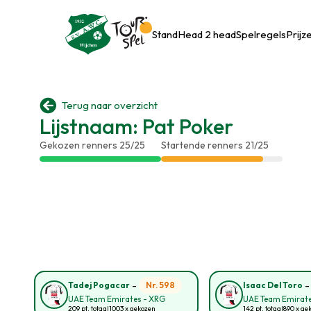
Stand
Head 2 head
Spelregels
Prijz

Terug naar overzicht
Lijstnaam: Pat Poker
Gekozen renners 25/25
Startende renners 21/25
-
Nr. 598
Tadej Pogacar
Isaac Del Toro
UAE Team Emirates - XRG
UAE Team Emirate
209 pt. totaal
1003 x gekozen
142 pt. totaal
890 x ge