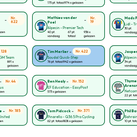
175 pt. totaal
974 x gekozen
Mathieu van der
Nr.
Nr.
Mads 
-
-
622
19
Poel
Lidl - T
Alpecin - Premier Tech
30 pt.
ozen
40 pt.
67 pt.
936 x
vandaag
vandaag
totaal
gekozen
-
. 128
Nr. 422
Tim Merlier
Jasper
CGM Team
Soudal Quick-Step
Alpecin
891 x
76 pt. totaal
942 x gekozen
34 pt.
gekozen
vandaag
-
-
Thyme
Nr. 44
Nr. 152
Ben Healy
Arens
ous
EF Education - EasyPost
Netcom
ozen
573 x gekozen
22 pt. to
-
-
Nr. 185
Nr. 371
e
Tom Pidcock
Phil B
United
Pinarello - Q36.5 Pro Cycling
Bahrain
zen
62 pt. totaal
808 x gekozen
10 pt. tot