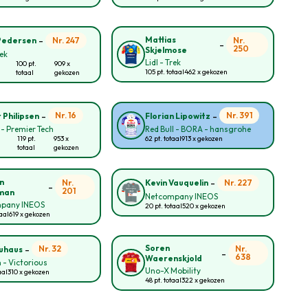
-
Mattias
Nr. 247
Nr.
Pedersen
-
250
Skjelmose
rek
Lidl - Trek
100 pt.
909 x
105 pt. totaal
462 x gekozen
totaal
gekozen
-
-
Nr. 16
Nr. 391
 Philipsen
Florian Lipowitz
 - Premier Tech
Red Bull - BORA - hansgrohe
119 pt.
953 x
62 pt. totaal
913 x gekozen
totaal
gekozen
-
n
Nr.
Nr. 227
Kevin Vauquelin
-
201
man
Netcompany INEOS
pany INEOS
20 pt. totaal
520 x gekozen
taal
619 x gekozen
-
Soren
Nr. 32
Nr.
auhaus
-
638
Waerenskjold
 - Victorious
Uno-X Mobility
aal
310 x gekozen
48 pt. totaal
322 x gekozen