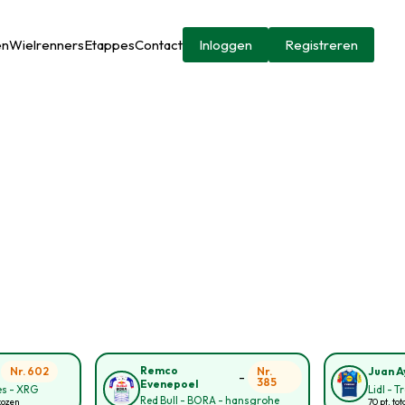
en
Wielrenners
Etappes
Contact
Inloggen
Registreren
-
Remco
Nr. 602
Nr.
Juan A
-
385
Evenepoel
s - XRG
Lidl - T
Red Bull - BORA - hansgrohe
kozen
70 pt. tot