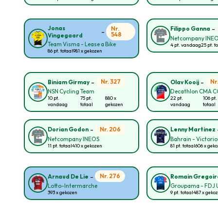
-
Jonas
Nr.
Filippo Ganna
-
548
Vingegaard
Netcompany INE
Team Visma - Lease a Bike
4 pt. vandaag
25 pt. t
86 pt. totaal
981 x gekozen
-
-
Nr. 327
Nr
Biniam Girmay
Olav Kooij
NSN Cycling Team
Decathlon CMA 
10 pt.
75 pt.
880 x
22 pt.
106 pt.
vandaag
totaal
gekozen
vandaag
totaal
-
Nr. 206
Dorian Godon
Lenny Martinez
Netcompany INEOS
Bahrain - Victori
11 pt. totaal
410 x gekozen
81 pt. totaal
606 x gek
-
Nr. 276
Arnaud De Lie
Romain Gregoir
Lotto-Intermarche
Groupama - FDJ 
393 x gekozen
9 pt. totaal
487 x geko