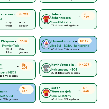
-
Tobias
Nr. 247
Nr.
Pedersen
-
622
Johannessen
rek
Uno-X Mobility
100 pt.
909 x
72 pt. totaal
662 x gekozen
totaal
gekozen
-
-
Nr. 16
Nr. 391
 Philipsen
Florian Lipowitz
 - Premier Tech
Red Bull - BORA - hansgrohe
119 pt.
953 x
62 pt. totaal
913 x gekozen
totaal
gekozen
-
n
Nr.
Nr. 227
Kevin Vauquelin
-
201
man
Netcompany INEOS
pany INEOS
20 pt. totaal
520 x gekozen
taal
619 x gekozen
Soren
Nr.
Nr.
-
-
437
638
mann
Waerenskjold
yco AlUla
Uno-X Mobility
taal
183 x gekozen
48 pt. totaal
322 x gekozen