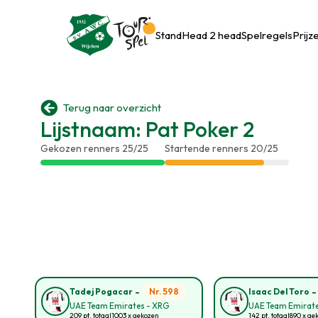
Stand
Head 2 head
Spelregels
Prijz

Terug naar overzicht
Lijstnaam: Pat Poker 2
Gekozen renners 25/25
Startende renners 20/25
-
Nr. 598
Tadej Pogacar
Isaac Del Toro
UAE Team Emirates - XRG
UAE Team Emirate
209 pt. totaal
1003 x gekozen
142 pt. totaal
890 x ge