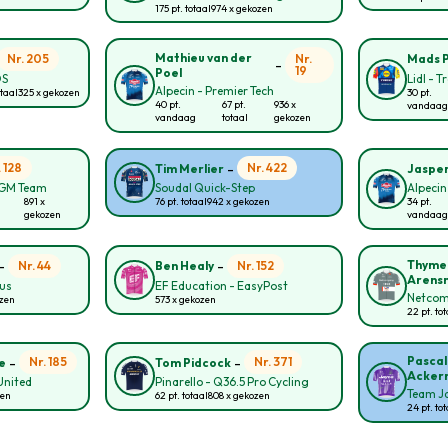
175 pt. totaal
974 x gekozen
Mathieu van der
Nr. 205
Nr.
Mads 
-
19
Poel
OS
Lidl - T
Alpecin - Premier Tech
otaal
325 x gekozen
30 pt.
40 pt.
67 pt.
936 x
vandaag
vandaag
totaal
gekozen
-
. 128
Nr. 422
Tim Merlier
Jasper
CGM Team
Soudal Quick-Step
Alpecin
891 x
76 pt. totaal
942 x gekozen
34 pt.
gekozen
vandaag
-
-
Thyme
Nr. 44
Nr. 152
Ben Healy
Arens
ous
EF Education - EasyPost
Netcom
ozen
573 x gekozen
22 pt. to
-
-
Pascal
Nr. 185
Nr. 371
e
Tom Pidcock
Acker
United
Pinarello - Q36.5 Pro Cycling
Team Ja
zen
62 pt. totaal
808 x gekozen
24 pt. to