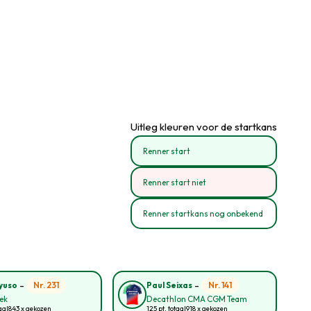
Uitleg kleuren voor de startkans
Renner start
Renner start niet
Renner startkans nog onbekend
-
-
Nr. 231
Nr. 141
yuso
Paul Seixas
rek
Decathlon CMA CGM Team
aal
843 x gekozen
125 pt. totaal
918 x gekozen