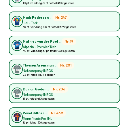
10 pt. vandaag
75 pt. totaal
880 x gekozen
-
Nr. 247
Mads Pedersen
Lidl - Trek
30 pt. vandaag
100 pt. totaal
909 x gekozen
-
Nr. 19
Mathieu van der Poel
Alpecin - Premier Tech
40 pt. vandaag
67 pt. totaal
936 x gekozen
-
Nr. 201
Thymen Arensman
Netcompany INEOS
22 pt. totaal
619 x gekozen
-
Nr. 206
Dorian Godon
Netcompany INEOS
11 pt. totaal
410 x gekozen
-
Nr. 469
Pavel Bittner
Team Picnic PostNL
16 pt. totaal
336 x gekozen