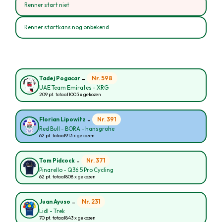
Renner start niet
Renner startkans nog onbekend
-
Nr. 598
Tadej Pogacar
UAE Team Emirates - XRG
209 pt. totaal
1003 x gekozen
-
Nr. 391
Florian Lipowitz
Red Bull - BORA - hansgrohe
62 pt. totaal
913 x gekozen
-
Nr. 371
Tom Pidcock
Pinarello - Q36.5 Pro Cycling
62 pt. totaal
808 x gekozen
-
Nr. 231
Juan Ayuso
Lidl - Trek
70 pt. totaal
843 x gekozen