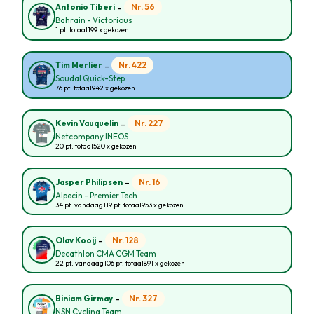
-
Nr. 56
Antonio Tiberi
Bahrain - Victorious
1 pt. totaal
199 x gekozen
-
Nr. 422
Tim Merlier
Soudal Quick-Step
76 pt. totaal
942 x gekozen
-
Nr. 227
Kevin Vauquelin
Netcompany INEOS
20 pt. totaal
520 x gekozen
-
Nr. 16
Jasper Philipsen
Alpecin - Premier Tech
34 pt. vandaag
119 pt. totaal
953 x gekozen
-
Nr. 128
Olav Kooij
Decathlon CMA CGM Team
22 pt. vandaag
106 pt. totaal
891 x gekozen
-
Nr. 327
Biniam Girmay
NSN Cycling Team