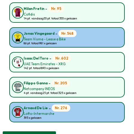
-
Nr. 95
Milan Fretin
Cofidis
14 pt. vandaag
55 pt. totaal
355 x gekozen
-
Nr. 548
Jonas Vingegaard
Team Visma - Lease a Bike
86 pt. totaal
981 x gekozen
-
Nr. 602
Isaac Del Toro
UAE Team Emirates - XRG
142 pt. totaal
890 x gekozen
-
Nr. 205
Filippo Ganna
Netcompany INEOS
4 pt. vandaag
25 pt. totaal
325 x gekozen
-
Nr. 276
Arnaud De Lie
Lotto-Intermarche
393 x gekozen