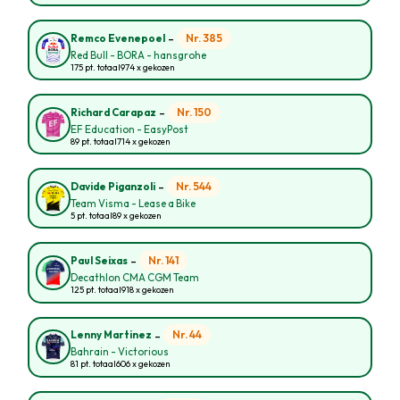
-
Nr. 385
Remco Evenepoel
Red Bull - BORA - hansgrohe
175 pt. totaal
974 x gekozen
-
Nr. 150
Richard Carapaz
EF Education - EasyPost
89 pt. totaal
714 x gekozen
-
Nr. 544
Davide Piganzoli
Team Visma - Lease a Bike
5 pt. totaal
89 x gekozen
-
Nr. 141
Paul Seixas
Decathlon CMA CGM Team
125 pt. totaal
918 x gekozen
-
Nr. 44
Lenny Martinez
Bahrain - Victorious
81 pt. totaal
606 x gekozen