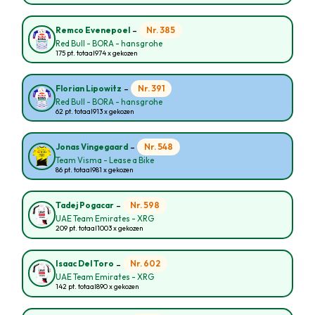
-
Nr. 385
Remco Evenepoel
Red Bull - BORA - hansgrohe
175 pt. totaal
974 x gekozen
-
Nr. 391
Florian Lipowitz
Red Bull - BORA - hansgrohe
62 pt. totaal
913 x gekozen
-
Nr. 548
Jonas Vingegaard
Team Visma - Lease a Bike
86 pt. totaal
981 x gekozen
-
Nr. 598
Tadej Pogacar
UAE Team Emirates - XRG
209 pt. totaal
1003 x gekozen
-
Nr. 602
Isaac Del Toro
UAE Team Emirates - XRG
142 pt. totaal
890 x gekozen