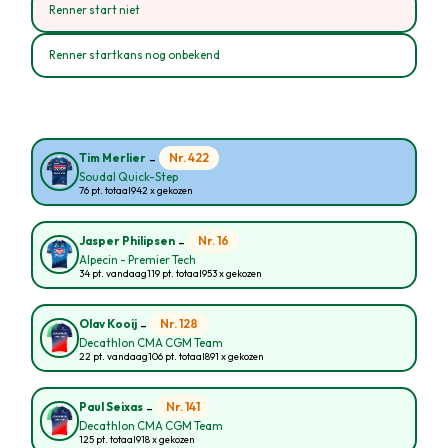
Renner start niet
Renner startkans nog onbekend
-
Nr. 422
Tim Merlier
Soudal Quick-Step
76 pt. totaal
942 x gekozen
-
Nr. 16
Jasper Philipsen
Alpecin - Premier Tech
34 pt. vandaag
119 pt. totaal
953 x gekozen
-
Nr. 128
Olav Kooij
Decathlon CMA CGM Team
22 pt. vandaag
106 pt. totaal
891 x gekozen
-
Nr. 141
Paul Seixas
Decathlon CMA CGM Team
125 pt. totaal
918 x gekozen