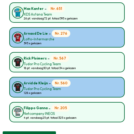
-
Nr. 651
Max Kanter
XDS Astana Team
26 pt. vandaag
72 pt. totaal
395 x gekozen
-
Nr. 276
Arnaud De Lie
Lotto-Intermarche
393 x gekozen
-
Nr. 567
Rick Pluimers
Tudor Pro Cycling Team
18 pt. vandaag
50 pt. totaal
34 x gekozen
-
Nr. 560
Arvid de Kleijn
Tudor Pro Cycling Team
128 x gekozen
-
Nr. 205
Filippo Ganna
Netcompany INEOS
4 pt. vandaag
25 pt. totaal
325 x gekozen