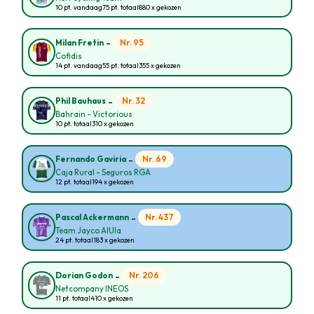
10 pt. vandaag
75 pt. totaal
880 x gekozen
-
Nr. 95
Milan Fretin
Cofidis
14 pt. vandaag
55 pt. totaal
355 x gekozen
-
Nr. 32
Phil Bauhaus
Bahrain - Victorious
10 pt. totaal
310 x gekozen
-
Nr. 69
Fernando Gaviria
Caja Rural - Seguros RGA
12 pt. totaal
194 x gekozen
-
Nr. 437
Pascal Ackermann
Team Jayco AlUla
24 pt. totaal
183 x gekozen
-
Nr. 206
Dorian Godon
Netcompany INEOS
11 pt. totaal
410 x gekozen