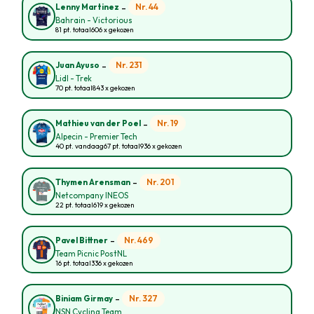
-
Nr. 44
Lenny Martinez
Bahrain - Victorious
81 pt. totaal
606 x gekozen
-
Nr. 231
Juan Ayuso
Lidl - Trek
70 pt. totaal
843 x gekozen
-
Nr. 19
Mathieu van der Poel
Alpecin - Premier Tech
40 pt. vandaag
67 pt. totaal
936 x gekozen
-
Nr. 201
Thymen Arensman
Netcompany INEOS
22 pt. totaal
619 x gekozen
-
Nr. 469
Pavel Bittner
Team Picnic PostNL
16 pt. totaal
336 x gekozen
-
Nr. 327
Biniam Girmay
NSN Cycling Team