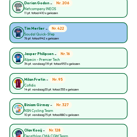
-
Nr. 206
Dorian Godon
Netcompany INEOS
11 pt. totaal
410 x gekozen
-
Nr. 422
Tim Merlier
Soudal Quick-Step
76 pt. totaal
942 x gekozen
-
Nr. 16
Jasper Philipsen
Alpecin - Premier Tech
34 pt. vandaag
119 pt. totaal
953 x gekozen
-
Nr. 95
Milan Fretin
Cofidis
14 pt. vandaag
55 pt. totaal
355 x gekozen
-
Nr. 327
Biniam Girmay
NSN Cycling Team
10 pt. vandaag
75 pt. totaal
880 x gekozen
-
Nr. 128
Olav Kooij
Decathlon CMA CGM Team