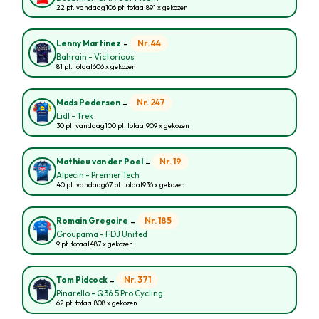
22 pt. vandaag
106 pt. totaal
891 x gekozen
-
Nr. 44
Lenny Martinez
Bahrain - Victorious
81 pt. totaal
606 x gekozen
-
Nr. 247
Mads Pedersen
Lidl - Trek
30 pt. vandaag
100 pt. totaal
909 x gekozen
-
Nr. 19
Mathieu van der Poel
Alpecin - Premier Tech
40 pt. vandaag
67 pt. totaal
936 x gekozen
-
Nr. 185
Romain Gregoire
Groupama - FDJ United
9 pt. totaal
487 x gekozen
-
Nr. 371
Tom Pidcock
Pinarello - Q36.5 Pro Cycling
62 pt. totaal
808 x gekozen