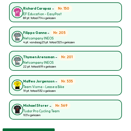
-
Nr. 150
Richard Carapaz
EF Education - EasyPost
89 pt. totaal
714 x gekozen
-
Nr. 205
Filippo Ganna
Netcompany INEOS
4 pt. vandaag
25 pt. totaal
325 x gekozen
-
Nr. 201
Thymen Arensman
Netcompany INEOS
22 pt. totaal
619 x gekozen
-
Nr. 535
Matteo Jorgenson
Team Visma - Lease a Bike
19 pt. totaal
532 x gekozen
-
Nr. 569
Michael Storer
Tudor Pro Cycling Team
103 x gekozen