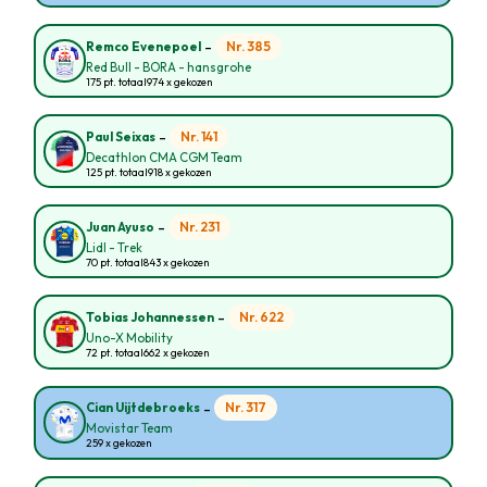
-
Nr. 385
Remco Evenepoel
Red Bull - BORA - hansgrohe
175 pt. totaal
974 x gekozen
-
Nr. 141
Paul Seixas
Decathlon CMA CGM Team
125 pt. totaal
918 x gekozen
-
Nr. 231
Juan Ayuso
Lidl - Trek
70 pt. totaal
843 x gekozen
-
Nr. 622
Tobias Johannessen
Uno-X Mobility
72 pt. totaal
662 x gekozen
-
Nr. 317
Cian Uijtdebroeks
Movistar Team
259 x gekozen