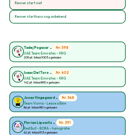
Renner start niet
Renner startkans nog onbekend
-
Nr. 598
Tadej Pogacar
UAE Team Emirates - XRG
209 pt. totaal
1003 x gekozen
-
Nr. 602
Isaac Del Toro
UAE Team Emirates - XRG
142 pt. totaal
890 x gekozen
-
Nr. 548
Jonas Vingegaard
Team Visma - Lease a Bike
86 pt. totaal
981 x gekozen
-
Nr. 391
Florian Lipowitz
Red Bull - BORA - hansgrohe
62 pt. totaal
913 x gekozen