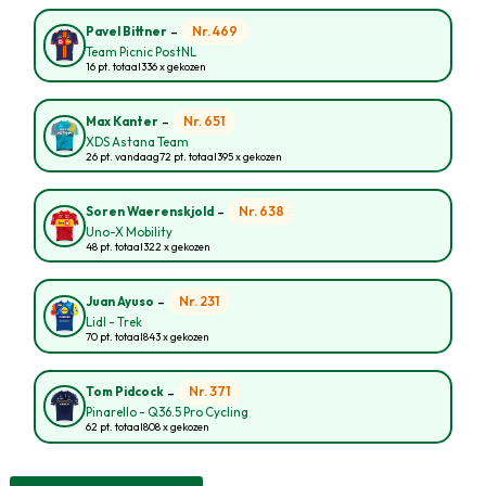
-
Nr. 469
Pavel Bittner
Team Picnic PostNL
16 pt. totaal
336 x gekozen
-
Nr. 651
Max Kanter
XDS Astana Team
26 pt. vandaag
72 pt. totaal
395 x gekozen
-
Nr. 638
Soren Waerenskjold
Uno-X Mobility
48 pt. totaal
322 x gekozen
-
Nr. 231
Juan Ayuso
Lidl - Trek
70 pt. totaal
843 x gekozen
-
Nr. 371
Tom Pidcock
Pinarello - Q36.5 Pro Cycling
62 pt. totaal
808 x gekozen