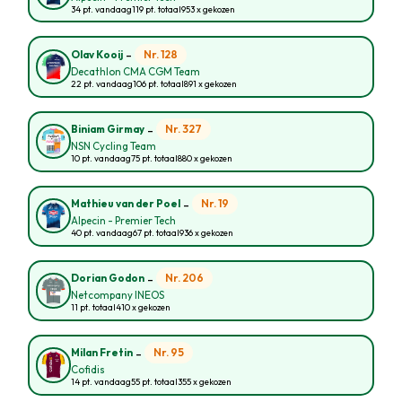
34 pt. vandaag
119 pt. totaal
953 x gekozen
-
Nr. 128
Olav Kooij
Decathlon CMA CGM Team
22 pt. vandaag
106 pt. totaal
891 x gekozen
-
Nr. 327
Biniam Girmay
NSN Cycling Team
10 pt. vandaag
75 pt. totaal
880 x gekozen
-
Nr. 19
Mathieu van der Poel
Alpecin - Premier Tech
40 pt. vandaag
67 pt. totaal
936 x gekozen
-
Nr. 206
Dorian Godon
Netcompany INEOS
11 pt. totaal
410 x gekozen
-
Nr. 95
Milan Fretin
Cofidis
14 pt. vandaag
55 pt. totaal
355 x gekozen