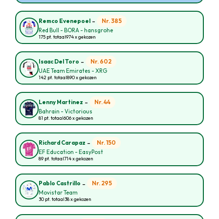
-
Nr. 385
Remco Evenepoel
Red Bull - BORA - hansgrohe
175 pt. totaal
974 x gekozen
-
Nr. 602
Isaac Del Toro
UAE Team Emirates - XRG
142 pt. totaal
890 x gekozen
-
Nr. 44
Lenny Martinez
Bahrain - Victorious
81 pt. totaal
606 x gekozen
-
Nr. 150
Richard Carapaz
EF Education - EasyPost
89 pt. totaal
714 x gekozen
-
Nr. 295
Pablo Castrillo
Movistar Team
30 pt. totaal
38 x gekozen