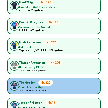
-
Nr. 375
Fred Wright
Pinarello - Q36.5 Pro Cycling
4 pt. totaal
60 x gekozen
-
Nr. 185
Romain Gregoire
Groupama - FDJ United
9 pt. totaal
487 x gekozen
-
Nr. 247
Mads Pedersen
Lidl - Trek
30 pt. vandaag
100 pt. totaal
909 x gekozen
-
Nr. 201
Thymen Arensman
Netcompany INEOS
22 pt. totaal
619 x gekozen
-
Nr. 422
Tim Merlier
Soudal Quick-Step
76 pt. totaal
942 x gekozen
-
Nr. 16
Jasper Philipsen
Alpecin - Premier Tech