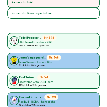
Renner start niet
Renner startkans nog onbekend
-
Nr. 598
Tadej Pogacar
UAE Team Emirates - XRG
209 pt. totaal
1003 x gekozen
-
Nr. 548
Jonas Vingegaard
Team Visma - Lease a Bike
86 pt. totaal
981 x gekozen
-
Nr. 141
Paul Seixas
Decathlon CMA CGM Team
125 pt. totaal
918 x gekozen
-
Nr. 391
Florian Lipowitz
Red Bull - BORA - hansgrohe
62 pt. totaal
913 x gekozen