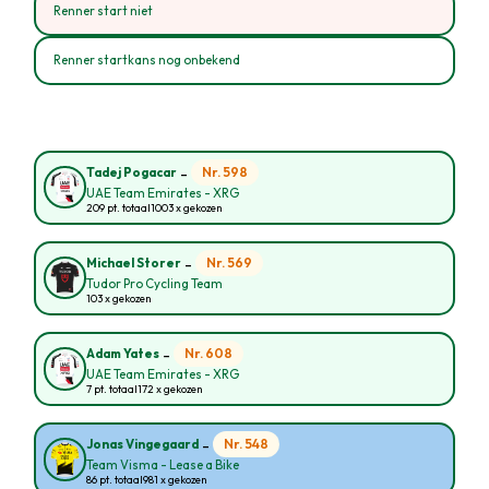
Renner start niet
Renner startkans nog onbekend
-
Nr. 598
Tadej Pogacar
UAE Team Emirates - XRG
209 pt. totaal
1003 x gekozen
-
Nr. 569
Michael Storer
Tudor Pro Cycling Team
103 x gekozen
-
Nr. 608
Adam Yates
UAE Team Emirates - XRG
7 pt. totaal
172 x gekozen
-
Nr. 548
Jonas Vingegaard
Team Visma - Lease a Bike
86 pt. totaal
981 x gekozen