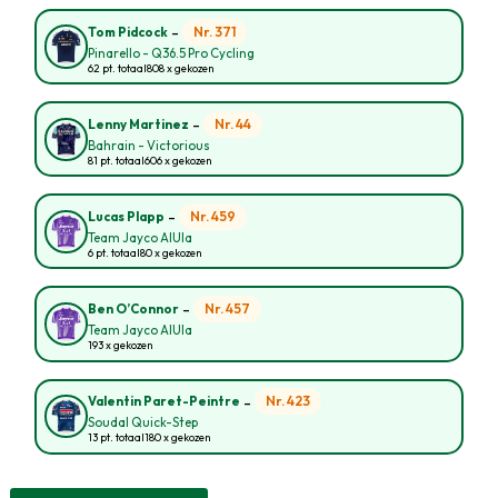
-
Nr. 371
Tom Pidcock
Pinarello - Q36.5 Pro Cycling
62 pt. totaal
808 x gekozen
-
Nr. 44
Lenny Martinez
Bahrain - Victorious
81 pt. totaal
606 x gekozen
-
Nr. 459
Lucas Plapp
Team Jayco AlUla
6 pt. totaal
80 x gekozen
-
Nr. 457
Ben O’Connor
Team Jayco AlUla
193 x gekozen
-
Nr. 423
Valentin Paret-Peintre
Soudal Quick-Step
13 pt. totaal
180 x gekozen