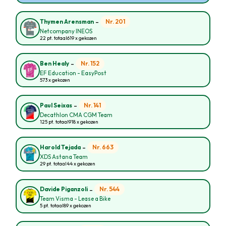
-
Nr. 201
Thymen Arensman
Netcompany INEOS
22 pt. totaal
619 x gekozen
-
Nr. 152
Ben Healy
EF Education - EasyPost
573 x gekozen
-
Nr. 141
Paul Seixas
Decathlon CMA CGM Team
125 pt. totaal
918 x gekozen
-
Nr. 663
Harold Tejada
XDS Astana Team
29 pt. totaal
44 x gekozen
-
Nr. 544
Davide Piganzoli
Team Visma - Lease a Bike
5 pt. totaal
89 x gekozen