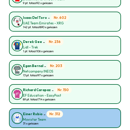
9 pt. totaal
92 x gekozen
-
Nr. 602
Isaac Del Toro
UAE Team Emirates - XRG
142 pt. totaal
890 x gekozen
-
Nr. 236
Derek Gee
Lidl - Trek
1 pt. totaal
106 x gekozen
-
Nr. 203
Egan Bernal
Netcompany INEOS
13 pt. totaal
97 x gekozen
-
Nr. 150
Richard Carapaz
EF Education - EasyPost
89 pt. totaal
714 x gekozen
-
Nr. 312
Einer Rubio
Movistar Team
31 x gekozen