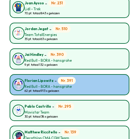
-
Nr. 231
Juan Ayuso
Lidl - Trek
70 pt. totaal
843 x gekozen
-
Nr. 510
Jordan Jegat
Team TotalEnergies
35 pt. totaal
63 x gekozen
-
Nr. 390
Jai Hindley
Red Bull - BORA - hansgrohe
9 pt. totaal
132 x gekozen
-
Nr. 391
Florian Lipowitz
Red Bull - BORA - hansgrohe
62 pt. totaal
913 x gekozen
-
Nr. 295
Pablo Castrillo
Movistar Team
30 pt. totaal
38 x gekozen
-
Nr. 139
Matthew Riccitello
Decathlon CMA CGM Team