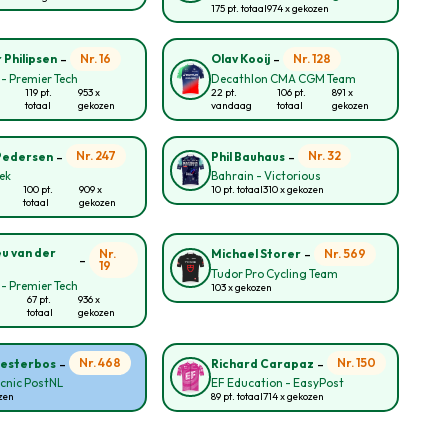
175 pt. totaal
974 x gekozen
-
-
Nr. 16
Nr. 128
 Philipsen
Olav Kooij
 - Premier Tech
Decathlon CMA CGM Team
119 pt.
953 x
22 pt.
106 pt.
891 x
totaal
gekozen
vandaag
totaal
gekozen
-
-
Nr. 247
Nr. 32
Pedersen
Phil Bauhaus
rek
Bahrain - Victorious
100 pt.
909 x
10 pt. totaal
310 x gekozen
totaal
gekozen
-
u van der
Nr.
Nr. 569
Michael Storer
-
19
Tudor Pro Cycling Team
 - Premier Tech
103 x gekozen
67 pt.
936 x
totaal
gekozen
-
-
Nr. 468
Nr. 150
Biesterbos
Richard Carapaz
cnic PostNL
EF Education - EasyPost
zen
89 pt. totaal
714 x gekozen