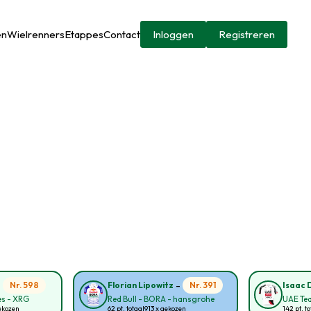
en
Wielrenners
Etappes
Contact
Inloggen
Registreren
-
-
Nr. 598
Nr. 391
Florian Lipowitz
Isaac 
s - XRG
Red Bull - BORA - hansgrohe
UAE Te
ekozen
62 pt. totaal
913 x gekozen
142 pt. to