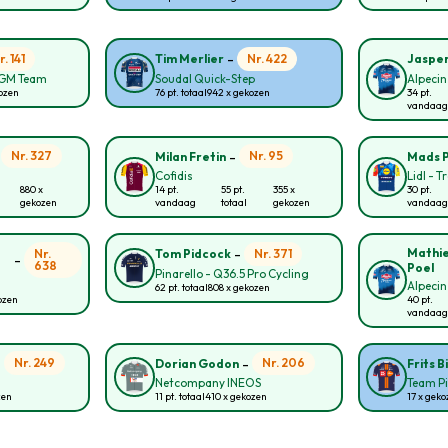
-
r. 141
Nr. 422
Tim Merlier
Jasper
CGM Team
Soudal Quick-Step
Alpecin
kozen
76 pt. totaal
942 x gekozen
34 pt.
vandaag
-
-
Nr. 327
Nr. 95
Milan Fretin
Mads 
Cofidis
Lidl - T
880 x
14 pt.
55 pt.
355 x
30 pt.
gekozen
vandaag
totaal
gekozen
vandaag
-
Mathie
Nr.
Nr. 371
Tom Pidcock
-
638
Poel
Pinarello - Q36.5 Pro Cycling
Alpecin
62 pt. totaal
808 x gekozen
ozen
40 pt.
vandaag
-
-
Nr. 249
Nr. 206
Dorian Godon
Frits 
Netcompany INEOS
Team Pi
zen
11 pt. totaal
410 x gekozen
17 x geko