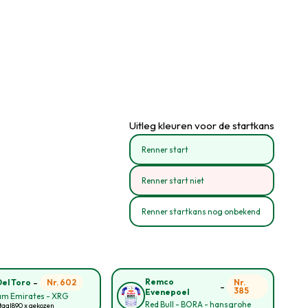
Uitleg kleuren voor de startkans
Renner start
Renner start niet
Renner startkans nog onbekend
-
Remco
Nr. 602
Nr.
Del Toro
-
385
Evenepoel
am Emirates - XRG
Red Bull - BORA - hansgrohe
taal
890 x gekozen