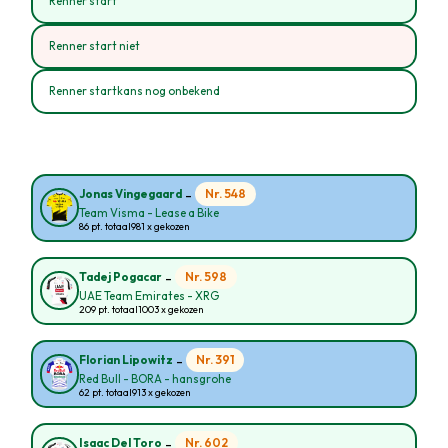
Renner start
Renner start niet
Renner startkans nog onbekend
-
Nr. 548
Jonas Vingegaard
Team Visma - Lease a Bike
86 pt. totaal
981 x gekozen
-
Nr. 598
Tadej Pogacar
UAE Team Emirates - XRG
209 pt. totaal
1003 x gekozen
-
Nr. 391
Florian Lipowitz
Red Bull - BORA - hansgrohe
62 pt. totaal
913 x gekozen
-
Nr. 602
Isaac Del Toro