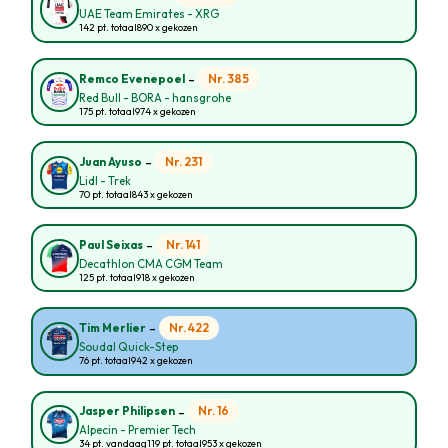
UAE Team Emirates - XRG
142 pt. totaal
890 x gekozen
-
Nr. 385
Remco Evenepoel
Red Bull - BORA - hansgrohe
175 pt. totaal
974 x gekozen
-
Nr. 231
Juan Ayuso
Lidl - Trek
70 pt. totaal
843 x gekozen
-
Nr. 141
Paul Seixas
Decathlon CMA CGM Team
125 pt. totaal
918 x gekozen
-
Nr. 422
Tim Merlier
Soudal Quick-Step
76 pt. totaal
942 x gekozen
-
Nr. 16
Jasper Philipsen
Alpecin - Premier Tech
34 pt. vandaag
119 pt. totaal
953 x gekozen