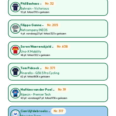
-
Nr. 32
Phil Bauhaus
Bahrain - Victorious
10 pt. totaal
310 x gekozen
-
Nr. 205
Filippo Ganna
Netcompany INEOS
4 pt. vandaag
25 pt. totaal
325 x gekozen
-
Nr. 638
Soren Waerenskjold
Uno-X Mobility
48 pt. totaal
322 x gekozen
-
Nr. 371
Tom Pidcock
Pinarello - Q36.5 Pro Cycling
62 pt. totaal
808 x gekozen
-
Nr. 19
Mathieu van der Poel
Alpecin - Premier Tech
40 pt. vandaag
67 pt. totaal
936 x gekozen
-
Nr. 317
Cian Uijtdebroeks