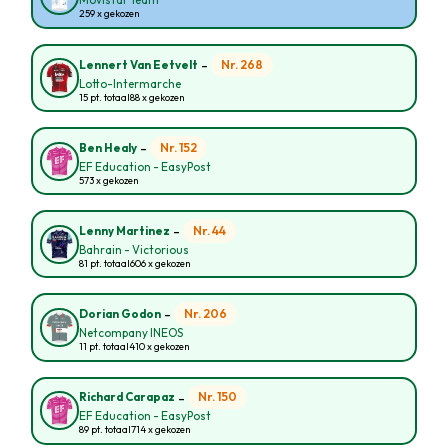
Movistar Team
259 x gekozen
-
Nr. 268
Lennert Van Eetvelt
Lotto-Intermarche
15 pt. totaal
88 x gekozen
-
Nr. 152
Ben Healy
EF Education - EasyPost
573 x gekozen
-
Nr. 44
Lenny Martinez
Bahrain - Victorious
81 pt. totaal
606 x gekozen
-
Nr. 206
Dorian Godon
Netcompany INEOS
11 pt. totaal
410 x gekozen
-
Nr. 150
Richard Carapaz
EF Education - EasyPost
89 pt. totaal
714 x gekozen