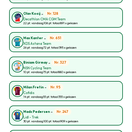
-
Nr. 128
Olav Kooij
Decathlon CMA CGM Team
22 pt. vandaag
106 pt. totaal
891 x gekozen
-
Nr. 651
Max Kanter
XDS Astana Team
26 pt. vandaag
72 pt. totaal
395 x gekozen
-
Nr. 327
Biniam Girmay
NSN Cycling Team
10 pt. vandaag
75 pt. totaal
880 x gekozen
-
Nr. 95
Milan Fretin
Cofidis
14 pt. vandaag
55 pt. totaal
355 x gekozen
-
Nr. 247
Mads Pedersen
Lidl - Trek
30 pt. vandaag
100 pt. totaal
909 x gekozen