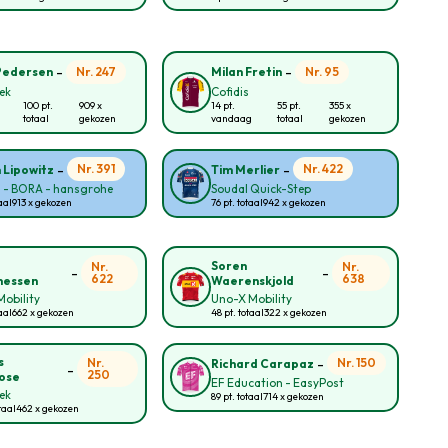
-
-
Nr. 247
Nr. 95
Pedersen
Milan Fretin
rek
Cofidis
100 pt.
909 x
14 pt.
55 pt.
355 x
totaal
gekozen
vandaag
totaal
gekozen
-
-
Nr. 391
Nr. 422
n Lipowitz
Tim Merlier
l - BORA - hansgrohe
Soudal Quick-Step
aal
913 x gekozen
76 pt. totaal
942 x gekozen
Soren
Nr.
Nr.
-
-
622
638
nessen
Waerenskjold
obility
Uno-X Mobility
aal
662 x gekozen
48 pt. totaal
322 x gekozen
-
s
Nr.
Nr. 150
Richard Carapaz
-
250
ose
EF Education - EasyPost
rek
89 pt. totaal
714 x gekozen
taal
462 x gekozen