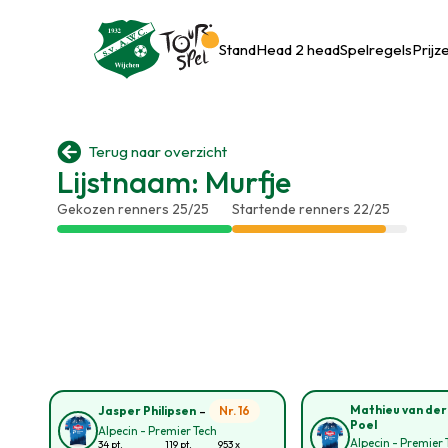
Stand
Head 2 head
Spelregels
Prijz

Terug naar overzicht
Lijstnaam: Murfje
Gekozen renners 25/25
Startende renners 22/25
-
Mathieu van der
Nr. 16
Jasper Philipsen
Poel
Alpecin - Premier Tech
Alpecin - Premier 
34 pt.
119 pt.
953 x