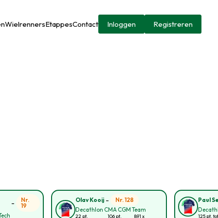
en
Wielrenners
Etappes
Contact
Inloggen
Registreren
-
Nr.
Nr. 128
Olav Kooij
Paul S
-
19
Decathlon CMA CGM Team
Decath
Tech
22 pt.
106 pt.
891 x
125 pt. to