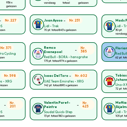
936 x
vandaag
totaal
gekozen
gekozen
-
-
Nr. 227
Nr. 231
Juan Ayuso
Mads 
OS
Lidl - Trek
Lidl - T
kozen
70 pt. totaal
843 x gekozen
30 pt.
vandaag
Remco
Nr. 371
Nr.
Floria
-
385
Evenepoel
Pro Cycling
Red Bul
Red Bull - BORA - hansgrohe
ozen
62 pt. tot
175 pt. totaal
974 x gekozen
-
-
Tobias
Nr. 598
Nr. 602
Isaac Del Toro
Johan
s - XRG
UAE Team Emirates - XRG
Uno-X M
ekozen
142 pt. totaal
890 x gekozen
72 pt. tot
Valentin Paret-
Mattia
Nr.
Nr.
-
-
201
423
Peintre
Skjelm
OS
Soudal Quick-Step
Lidl - T
ozen
13 pt. totaal
180 x gekozen
105 pt. to