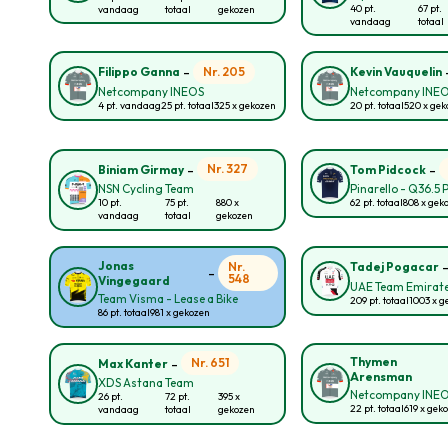
40 pt.
67 pt.
vandaag
totaal
gekozen
vandaag
totaal
-
Nr. 205
Filippo Ganna
Kevin Vauquelin
Netcompany INEOS
Netcompany INE
4 pt. vandaag
25 pt. totaal
325 x gekozen
20 pt. totaal
520 x ge
-
-
Nr. 327
Biniam Girmay
Tom Pidcock
NSN Cycling Team
Pinarello - Q36.5 
10 pt.
75 pt.
880 x
62 pt. totaal
808 x gek
vandaag
totaal
gekozen
Jonas
Nr.
Tadej Pogacar
-
548
Vingegaard
UAE Team Emirate
Team Visma - Lease a Bike
209 pt. totaal
1003 x g
86 pt. totaal
981 x gekozen
-
Thymen
Nr. 651
Max Kanter
Arensman
XDS Astana Team
Netcompany INE
26 pt.
72 pt.
395 x
22 pt. totaal
619 x gek
vandaag
totaal
gekozen