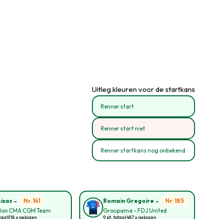
Uitleg kleuren voor de startkans
Renner start
Renner start niet
Renner startkans nog onbekend
-
-
Nr. 141
Nr. 185
eixas
Romain Gregoire
lon CMA CGM Team
Groupama - FDJ United
taal
918 x gekozen
9 pt. totaal
487 x gekozen