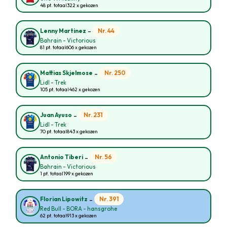
48 pt. totaal
322 x gekozen
-
Nr. 44
Lenny Martinez
Bahrain - Victorious
81 pt. totaal
606 x gekozen
-
Nr. 250
Mattias Skjelmose
Lidl - Trek
105 pt. totaal
462 x gekozen
-
Nr. 231
Juan Ayuso
Lidl - Trek
70 pt. totaal
843 x gekozen
-
Nr. 56
Antonio Tiberi
Bahrain - Victorious
1 pt. totaal
199 x gekozen
-
Nr. 391
Florian Lipowitz
Red Bull - BORA - hansgrohe
62 pt. totaal
913 x gekozen