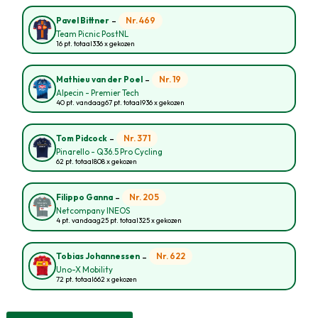
-
Nr. 469
Pavel Bittner
Team Picnic PostNL
16 pt. totaal
336 x gekozen
-
Nr. 19
Mathieu van der Poel
Alpecin - Premier Tech
40 pt. vandaag
67 pt. totaal
936 x gekozen
-
Nr. 371
Tom Pidcock
Pinarello - Q36.5 Pro Cycling
62 pt. totaal
808 x gekozen
-
Nr. 205
Filippo Ganna
Netcompany INEOS
4 pt. vandaag
25 pt. totaal
325 x gekozen
-
Nr. 622
Tobias Johannessen
Uno-X Mobility
72 pt. totaal
662 x gekozen