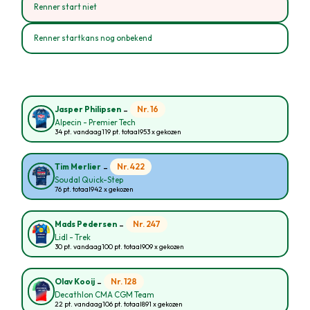
Renner start niet
Renner startkans nog onbekend
-
Nr. 16
Jasper Philipsen
Alpecin - Premier Tech
34 pt. vandaag
119 pt. totaal
953 x gekozen
-
Nr. 422
Tim Merlier
Soudal Quick-Step
76 pt. totaal
942 x gekozen
-
Nr. 247
Mads Pedersen
Lidl - Trek
30 pt. vandaag
100 pt. totaal
909 x gekozen
-
Nr. 128
Olav Kooij
Decathlon CMA CGM Team
22 pt. vandaag
106 pt. totaal
891 x gekozen