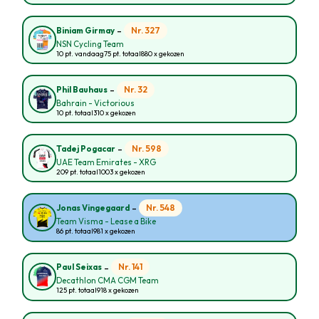
-
Nr. 327
Biniam Girmay
NSN Cycling Team
10 pt. vandaag
75 pt. totaal
880 x gekozen
-
Nr. 32
Phil Bauhaus
Bahrain - Victorious
10 pt. totaal
310 x gekozen
-
Nr. 598
Tadej Pogacar
UAE Team Emirates - XRG
209 pt. totaal
1003 x gekozen
-
Nr. 548
Jonas Vingegaard
Team Visma - Lease a Bike
86 pt. totaal
981 x gekozen
-
Nr. 141
Paul Seixas
Decathlon CMA CGM Team
125 pt. totaal
918 x gekozen