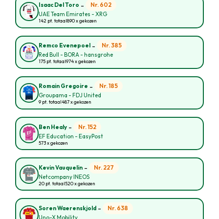
-
Nr. 602
Isaac Del Toro
UAE Team Emirates - XRG
142 pt. totaal
890 x gekozen
-
Nr. 385
Remco Evenepoel
Red Bull - BORA - hansgrohe
175 pt. totaal
974 x gekozen
-
Nr. 185
Romain Gregoire
Groupama - FDJ United
9 pt. totaal
487 x gekozen
-
Nr. 152
Ben Healy
EF Education - EasyPost
573 x gekozen
-
Nr. 227
Kevin Vauquelin
Netcompany INEOS
20 pt. totaal
520 x gekozen
-
Nr. 638
Soren Waerenskjold
Uno-X Mobility