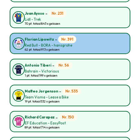
-
Nr. 231
Juan Ayuso
Lidl - Trek
70 pt. totaal
843 x gekozen
-
Nr. 391
Florian Lipowitz
Red Bull - BORA - hansgrohe
62 pt. totaal
913 x gekozen
-
Nr. 56
Antonio Tiberi
Bahrain - Victorious
1 pt. totaal
199 x gekozen
-
Nr. 535
Matteo Jorgenson
Team Visma - Lease a Bike
19 pt. totaal
532 x gekozen
-
Nr. 150
Richard Carapaz
EF Education - EasyPost
89 pt. totaal
714 x gekozen