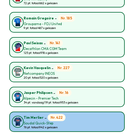
72 pt. totaal
662 x gekozen
-
Nr. 185
Romain Gregoire
Groupama - FDJ United
9 pt. totaal
487 x gekozen
-
Nr. 141
Paul Seixas
Decathlon CMA CGM Team
125 pt. totaal
918 x gekozen
-
Nr. 227
Kevin Vauquelin
Netcompany INEOS
20 pt. totaal
520 x gekozen
-
Nr. 16
Jasper Philipsen
Alpecin - Premier Tech
34 pt. vandaag
119 pt. totaal
953 x gekozen
-
Nr. 422
Tim Merlier
Soudal Quick-Step
76 pt. totaal
942 x gekozen