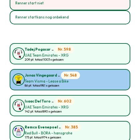
Renner start niet
Renner startkans nog onbekend
-
Nr. 598
Tadej Pogacar
UAE Team Emirates - XRG
209 pt. totaal
1003 x gekozen
-
Nr. 548
Jonas Vingegaard
Team Visma - Lease a Bike
86 pt. totaal
981 x gekozen
-
Nr. 602
Isaac Del Toro
UAE Team Emirates - XRG
142 pt. totaal
890 x gekozen
-
Nr. 385
Remco Evenepoel
Red Bull - BORA - hansgrohe
175 pt. totaal
974 x gekozen