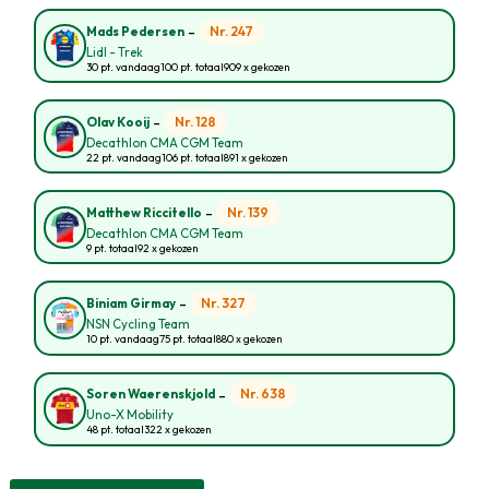
-
Nr. 247
Mads Pedersen
Lidl - Trek
30 pt. vandaag
100 pt. totaal
909 x gekozen
-
Nr. 128
Olav Kooij
Decathlon CMA CGM Team
22 pt. vandaag
106 pt. totaal
891 x gekozen
-
Nr. 139
Matthew Riccitello
Decathlon CMA CGM Team
9 pt. totaal
92 x gekozen
-
Nr. 327
Biniam Girmay
NSN Cycling Team
10 pt. vandaag
75 pt. totaal
880 x gekozen
-
Nr. 638
Soren Waerenskjold
Uno-X Mobility
48 pt. totaal
322 x gekozen