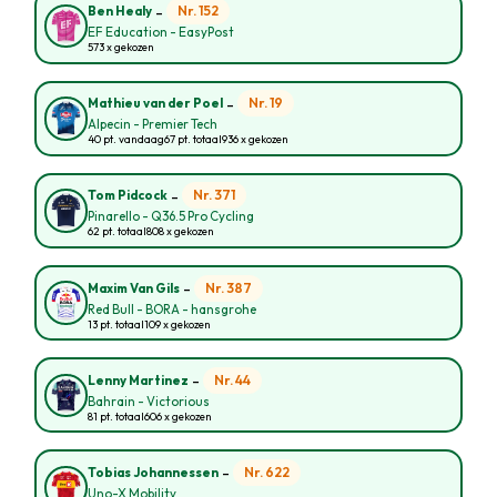
-
Nr. 152
Ben Healy
EF Education - EasyPost
573 x gekozen
-
Nr. 19
Mathieu van der Poel
Alpecin - Premier Tech
40 pt. vandaag
67 pt. totaal
936 x gekozen
-
Nr. 371
Tom Pidcock
Pinarello - Q36.5 Pro Cycling
62 pt. totaal
808 x gekozen
-
Nr. 387
Maxim Van Gils
Red Bull - BORA - hansgrohe
13 pt. totaal
109 x gekozen
-
Nr. 44
Lenny Martinez
Bahrain - Victorious
81 pt. totaal
606 x gekozen
-
Nr. 622
Tobias Johannessen
Uno-X Mobility