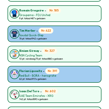
-
Nr. 185
Romain Gregoire
Groupama - FDJ United
9 pt. totaal
487 x gekozen
-
Nr. 422
Tim Merlier
Soudal Quick-Step
76 pt. totaal
942 x gekozen
-
Nr. 327
Biniam Girmay
NSN Cycling Team
10 pt. vandaag
75 pt. totaal
880 x gekozen
-
Nr. 391
Florian Lipowitz
Red Bull - BORA - hansgrohe
62 pt. totaal
913 x gekozen
-
Nr. 602
Isaac Del Toro
UAE Team Emirates - XRG
142 pt. totaal
890 x gekozen