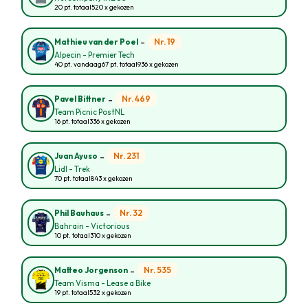
20 pt. totaal
520 x gekozen
-
Nr. 19
Mathieu van der Poel
Alpecin - Premier Tech
40 pt. vandaag
67 pt. totaal
936 x gekozen
-
Nr. 469
Pavel Bittner
Team Picnic PostNL
16 pt. totaal
336 x gekozen
-
Nr. 231
Juan Ayuso
Lidl - Trek
70 pt. totaal
843 x gekozen
-
Nr. 32
Phil Bauhaus
Bahrain - Victorious
10 pt. totaal
310 x gekozen
-
Nr. 535
Matteo Jorgenson
Team Visma - Lease a Bike
19 pt. totaal
532 x gekozen