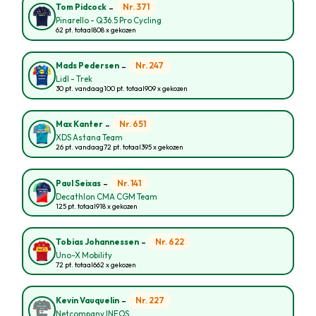
-
Nr. 371
Tom Pidcock
Pinarello - Q36.5 Pro Cycling
62 pt. totaal
808 x gekozen
-
Nr. 247
Mads Pedersen
Lidl - Trek
30 pt. vandaag
100 pt. totaal
909 x gekozen
-
Nr. 651
Max Kanter
XDS Astana Team
26 pt. vandaag
72 pt. totaal
395 x gekozen
-
Nr. 141
Paul Seixas
Decathlon CMA CGM Team
125 pt. totaal
918 x gekozen
-
Nr. 622
Tobias Johannessen
Uno-X Mobility
72 pt. totaal
662 x gekozen
-
Nr. 227
Kevin Vauquelin
Netcompany INEOS