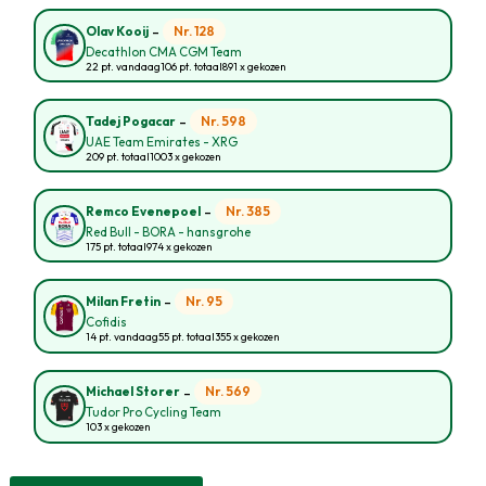
-
Nr. 128
Olav Kooij
Decathlon CMA CGM Team
22 pt. vandaag
106 pt. totaal
891 x gekozen
-
Nr. 598
Tadej Pogacar
UAE Team Emirates - XRG
209 pt. totaal
1003 x gekozen
-
Nr. 385
Remco Evenepoel
Red Bull - BORA - hansgrohe
175 pt. totaal
974 x gekozen
-
Nr. 95
Milan Fretin
Cofidis
14 pt. vandaag
55 pt. totaal
355 x gekozen
-
Nr. 569
Michael Storer
Tudor Pro Cycling Team
103 x gekozen