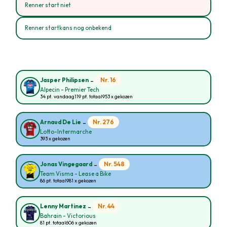
Renner start niet
Renner startkans nog onbekend
-
Nr. 16
Jasper Philipsen
Alpecin - Premier Tech
34 pt. vandaag
119 pt. totaal
953 x gekozen
-
Nr. 276
Arnaud De Lie
Lotto-Intermarche
393 x gekozen
-
Nr. 548
Jonas Vingegaard
Team Visma - Lease a Bike
86 pt. totaal
981 x gekozen
-
Nr. 44
Lenny Martinez
Bahrain - Victorious
81 pt. totaal
606 x gekozen