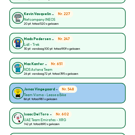
-
Nr. 227
Kevin Vauquelin
Netcompany INEOS
20 pt. totaal
520 x gekozen
-
Nr. 247
Mads Pedersen
Lidl - Trek
30 pt. vandaag
100 pt. totaal
909 x gekozen
-
Nr. 651
Max Kanter
XDS Astana Team
26 pt. vandaag
72 pt. totaal
395 x gekozen
-
Nr. 548
Jonas Vingegaard
Team Visma - Lease a Bike
86 pt. totaal
981 x gekozen
-
Nr. 602
Isaac Del Toro
UAE Team Emirates - XRG
142 pt. totaal
890 x gekozen