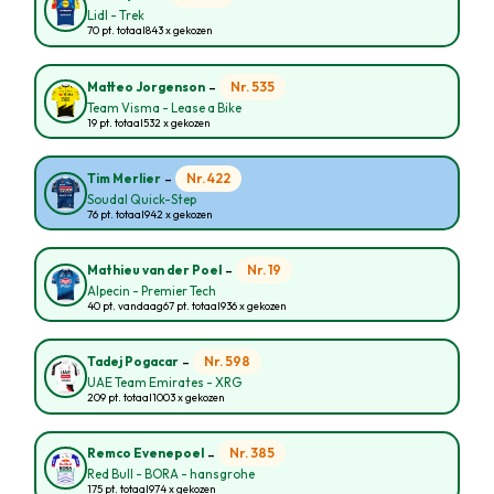
Lidl - Trek
70 pt. totaal
843 x gekozen
-
Nr. 535
Matteo Jorgenson
Team Visma - Lease a Bike
19 pt. totaal
532 x gekozen
-
Nr. 422
Tim Merlier
Soudal Quick-Step
76 pt. totaal
942 x gekozen
-
Nr. 19
Mathieu van der Poel
Alpecin - Premier Tech
40 pt. vandaag
67 pt. totaal
936 x gekozen
-
Nr. 598
Tadej Pogacar
UAE Team Emirates - XRG
209 pt. totaal
1003 x gekozen
-
Nr. 385
Remco Evenepoel
Red Bull - BORA - hansgrohe
175 pt. totaal
974 x gekozen