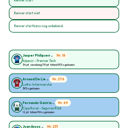
Renner start
Renner start niet
Renner startkans nog onbekend
-
Nr. 16
Jasper Philipsen
Alpecin - Premier Tech
34 pt. vandaag
119 pt. totaal
953 x gekozen
-
Nr. 276
Arnaud De Lie
Lotto-Intermarche
393 x gekozen
-
Nr. 69
Fernando Gaviria
Caja Rural - Seguros RGA
12 pt. totaal
194 x gekozen
-
Nr. 231
Juan Ayuso