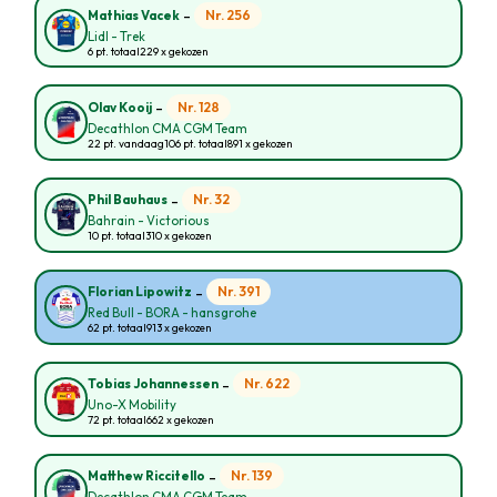
-
Nr. 256
Mathias Vacek
Lidl - Trek
6 pt. totaal
229 x gekozen
-
Nr. 128
Olav Kooij
Decathlon CMA CGM Team
22 pt. vandaag
106 pt. totaal
891 x gekozen
-
Nr. 32
Phil Bauhaus
Bahrain - Victorious
10 pt. totaal
310 x gekozen
-
Nr. 391
Florian Lipowitz
Red Bull - BORA - hansgrohe
62 pt. totaal
913 x gekozen
-
Nr. 622
Tobias Johannessen
Uno-X Mobility
72 pt. totaal
662 x gekozen
-
Nr. 139
Matthew Riccitello