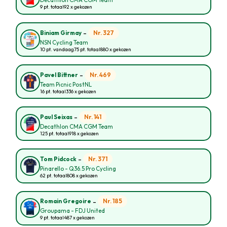
Decathlon CMA CGM Team
9 pt. totaal
92 x gekozen
-
Nr. 327
Biniam Girmay
NSN Cycling Team
10 pt. vandaag
75 pt. totaal
880 x gekozen
-
Nr. 469
Pavel Bittner
Team Picnic PostNL
16 pt. totaal
336 x gekozen
-
Nr. 141
Paul Seixas
Decathlon CMA CGM Team
125 pt. totaal
918 x gekozen
-
Nr. 371
Tom Pidcock
Pinarello - Q36.5 Pro Cycling
62 pt. totaal
808 x gekozen
-
Nr. 185
Romain Gregoire
Groupama - FDJ United
9 pt. totaal
487 x gekozen