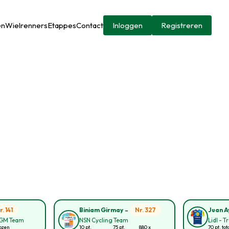
en
Wielrenners
Etappes
Contact
Inloggen
Registreren
-
r. 141
Nr. 327
Biniam Girmay
Juan A
CGM Team
NSN Cycling Team
Lidl - T
kozen
10 pt.
75 pt.
880 x
70 pt. tot