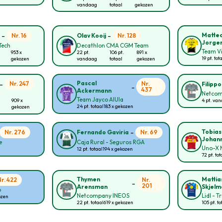
vandaag
totaal
gekozen
-
-
Matte
Nr. 16
Nr. 128
n
Olav Kooij
Jorge
Tech
Decathlon CMA CGM Team
Team Vi
953 x
22 pt.
106 pt.
891 x
19 pt. tot
gekozen
vandaag
totaal
gekozen
-
Pascal
Nr. 247
Nr.
Filipp
-
437
Ackermann
Netcom
Team Jayco AlUla
909 x
4 pt. va
24 pt. totaal
183 x gekozen
gekozen
-
Tobias
Nr. 276
Nr. 69
Fernando Gaviria
Johan
e
Caja Rural - Seguros RGA
Uno-X M
12 pt. totaal
194 x gekozen
72 pt. tot
Thymen
Mattia
Nr. 422
Nr.
-
201
Arensman
Skjelm
p
Netcompany INEOS
Lidl - T
ozen
22 pt. totaal
619 x gekozen
105 pt. to