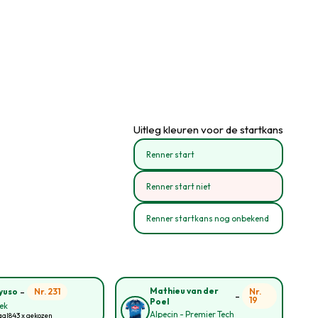
Uitleg kleuren voor de startkans
Renner start
Renner start niet
Renner startkans nog onbekend
-
Mathieu van der
Nr. 231
Nr.
yuso
-
19
Poel
rek
Alpecin - Premier Tech
aal
843 x gekozen