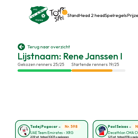
Stand
Head 2 head
Spelregels
Prijz

Terug naar overzicht
Lijstnaam: Rene Janssen I
Gekozen renners 25/25
Startende renners 19/25
-
-
Nr. 598
N
Tadej Pogacar
Paul Seixas
UAE Team Emirates - XRG
Decathlon CMA 
209 pt. totaal
1003 x gekozen
125 pt. totaal
918 x ge