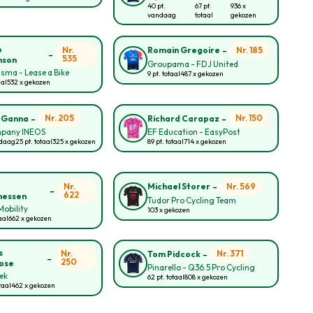
40 pt.
67 pt.
936 x
vandaag
totaal
gekozen
-
o
Nr.
Nr. 185
Romain Gregoire
-
535
nson
Groupama - FDJ United
sma - Lease a Bike
9 pt. totaal
487 x gekozen
aal
532 x gekozen
-
-
Nr. 205
Nr. 150
o Ganna
Richard Carapaz
pany INEOS
EF Education - EasyPost
ndaag
25 pt. totaal
325 x gekozen
89 pt. totaal
714 x gekozen
-
Nr.
Nr. 569
Michael Storer
-
622
nessen
Tudor Pro Cycling Team
obility
103 x gekozen
aal
662 x gekozen
-
s
Nr.
Nr. 371
Tom Pidcock
-
250
ose
Pinarello - Q36.5 Pro Cycling
rek
62 pt. totaal
808 x gekozen
taal
462 x gekozen