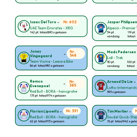
-
Nr. 602
Isaac Del Toro
Jasper Philipse
UAE Team Emirates - XRG
Alpecin - Premier 
142 pt. totaal
890 x gekozen
34 pt.
119 pt.
vandaag
totaal
Jonas
Nr.
Mads Pedersen
-
548
Vingegaard
Lidl - Trek
Team Visma - Lease a Bike
30 pt.
100 pt.
86 pt. totaal
981 x gekozen
vandaag
totaal
-
Remco
Nr.
Arnaud De Lie
-
385
Evenepoel
Lotto-Intermarch
Red Bull - BORA - hansgrohe
393 x gekozen
175 pt. totaal
974 x gekozen
-
-
Nr. 391
Florian Lipowitz
Tim Merlier
Red Bull - BORA - hansgrohe
Soudal Quick-Ste
62 pt. totaal
913 x gekozen
76 pt. totaal
942 x gek