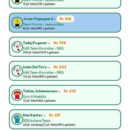
Team Visma - Lease a Bike
19 pt. totaal
532 x gekozen
-
Nr. 548
Jonas Vingegaard
Team Visma - Lease a Bike
86 pt. totaal
981 x gekozen
-
Nr. 598
Tadej Pogacar
UAE Team Emirates - XRG
209 pt. totaal
1003 x gekozen
-
Nr. 602
Isaac Del Toro
UAE Team Emirates - XRG
142 pt. totaal
890 x gekozen
-
Nr. 622
Tobias Johannessen
Uno-X Mobility
72 pt. totaal
662 x gekozen
-
Nr. 651
Max Kanter
XDS Astana Team
26 pt. vandaag
72 pt. totaal
395 x gekozen