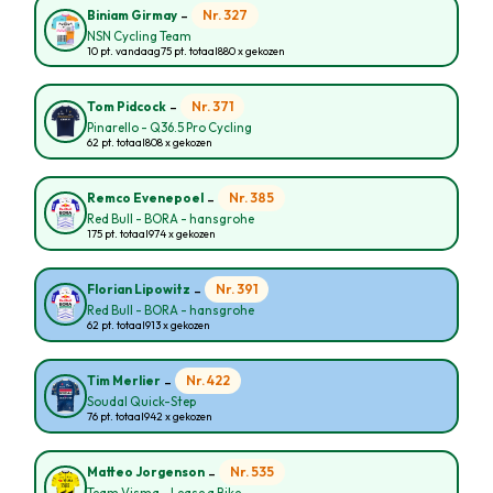
-
Nr. 327
Biniam Girmay
NSN Cycling Team
10 pt. vandaag
75 pt. totaal
880 x gekozen
-
Nr. 371
Tom Pidcock
Pinarello - Q36.5 Pro Cycling
62 pt. totaal
808 x gekozen
-
Nr. 385
Remco Evenepoel
Red Bull - BORA - hansgrohe
175 pt. totaal
974 x gekozen
-
Nr. 391
Florian Lipowitz
Red Bull - BORA - hansgrohe
62 pt. totaal
913 x gekozen
-
Nr. 422
Tim Merlier
Soudal Quick-Step
76 pt. totaal
942 x gekozen
-
Nr. 535
Matteo Jorgenson