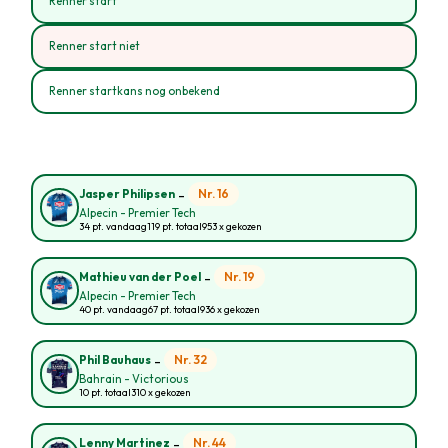
Renner start
Renner start niet
Renner startkans nog onbekend
-
Nr. 16
Jasper Philipsen
Alpecin - Premier Tech
34 pt. vandaag
119 pt. totaal
953 x gekozen
-
Nr. 19
Mathieu van der Poel
Alpecin - Premier Tech
40 pt. vandaag
67 pt. totaal
936 x gekozen
-
Nr. 32
Phil Bauhaus
Bahrain - Victorious
10 pt. totaal
310 x gekozen
-
Nr. 44
Lenny Martinez