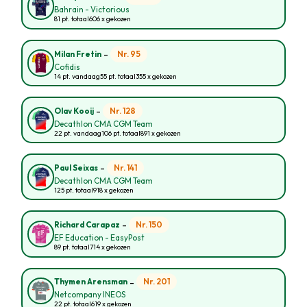
Bahrain - Victorious
81 pt. totaal
606 x gekozen
-
Nr. 95
Milan Fretin
Cofidis
14 pt. vandaag
55 pt. totaal
355 x gekozen
-
Nr. 128
Olav Kooij
Decathlon CMA CGM Team
22 pt. vandaag
106 pt. totaal
891 x gekozen
-
Nr. 141
Paul Seixas
Decathlon CMA CGM Team
125 pt. totaal
918 x gekozen
-
Nr. 150
Richard Carapaz
EF Education - EasyPost
89 pt. totaal
714 x gekozen
-
Nr. 201
Thymen Arensman
Netcompany INEOS
22 pt. totaal
619 x gekozen