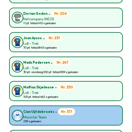
-
Nr. 206
Dorian Godon
Netcompany INEOS
11 pt. totaal
410 x gekozen
-
Nr. 231
Juan Ayuso
Lidl - Trek
70 pt. totaal
843 x gekozen
-
Nr. 247
Mads Pedersen
Lidl - Trek
30 pt. vandaag
100 pt. totaal
909 x gekozen
-
Nr. 250
Mattias Skjelmose
Lidl - Trek
105 pt. totaal
462 x gekozen
-
Nr. 317
Cian Uijtdebroeks
Movistar Team
259 x gekozen