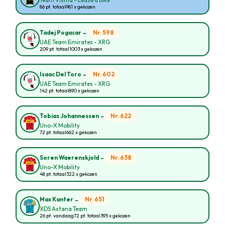
Team Visma - Lease a Bike
86 pt. totaal
981 x gekozen
-
Nr. 598
Tadej Pogacar
UAE Team Emirates - XRG
209 pt. totaal
1003 x gekozen
-
Nr. 602
Isaac Del Toro
UAE Team Emirates - XRG
142 pt. totaal
890 x gekozen
-
Nr. 622
Tobias Johannessen
Uno-X Mobility
72 pt. totaal
662 x gekozen
-
Nr. 638
Soren Waerenskjold
Uno-X Mobility
48 pt. totaal
322 x gekozen
-
Nr. 651
Max Kanter
XDS Astana Team
26 pt. vandaag
72 pt. totaal
395 x gekozen