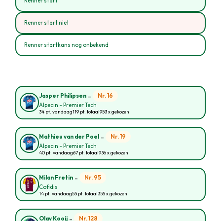
Renner start
Renner start niet
Renner startkans nog onbekend
-
Nr. 16
Jasper Philipsen
Alpecin - Premier Tech
34 pt. vandaag
119 pt. totaal
953 x gekozen
-
Nr. 19
Mathieu van der Poel
Alpecin - Premier Tech
40 pt. vandaag
67 pt. totaal
936 x gekozen
-
Nr. 95
Milan Fretin
Cofidis
14 pt. vandaag
55 pt. totaal
355 x gekozen
-
Nr. 128
Olav Kooij