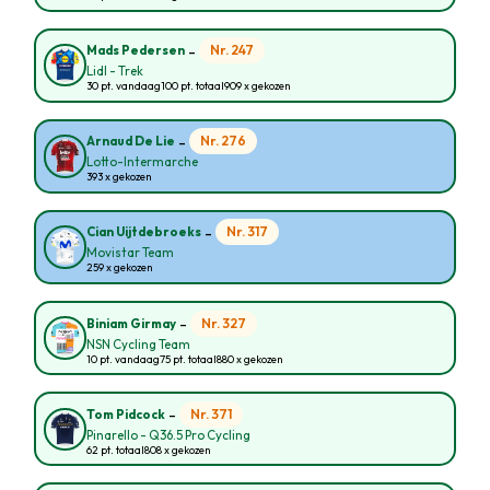
-
Nr. 247
Mads Pedersen
Lidl - Trek
30 pt. vandaag
100 pt. totaal
909 x gekozen
-
Nr. 276
Arnaud De Lie
Lotto-Intermarche
393 x gekozen
-
Nr. 317
Cian Uijtdebroeks
Movistar Team
259 x gekozen
-
Nr. 327
Biniam Girmay
NSN Cycling Team
10 pt. vandaag
75 pt. totaal
880 x gekozen
-
Nr. 371
Tom Pidcock
Pinarello - Q36.5 Pro Cycling
62 pt. totaal
808 x gekozen