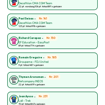
Decathlon CMA CGM Team
22 pt. vandaag
106 pt. totaal
891 x gekozen
-
Nr. 141
Paul Seixas
Decathlon CMA CGM Team
125 pt. totaal
918 x gekozen
-
Nr. 150
Richard Carapaz
EF Education - EasyPost
89 pt. totaal
714 x gekozen
-
Nr. 185
Romain Gregoire
Groupama - FDJ United
9 pt. totaal
487 x gekozen
-
Nr. 201
Thymen Arensman
Netcompany INEOS
22 pt. totaal
619 x gekozen
-
Nr. 231
Juan Ayuso
Lidl - Trek
70 pt. totaal
843 x gekozen