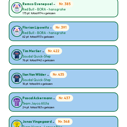
-
Nr. 385
Remco Evenepoel
Red Bull - BORA - hansgrohe
175 pt. totaal
974 x gekozen
-
Nr. 391
Florian Lipowitz
Red Bull - BORA - hansgrohe
62 pt. totaal
913 x gekozen
-
Nr. 422
Tim Merlier
Soudal Quick-Step
76 pt. totaal
942 x gekozen
-
Nr. 435
Ilan Van Wilder
Soudal Quick-Step
18 pt. totaal
64 x gekozen
-
Nr. 437
Pascal Ackermann
Team Jayco AlUla
24 pt. totaal
183 x gekozen
-
Nr. 548
Jonas Vingegaard