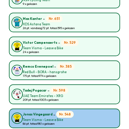
NSN Cycling Team
9 x gekozen
-
Nr. 651
Max Kanter
XDS Astana Team
26 pt. vandaag
72 pt. totaal
395 x gekozen
-
Nr. 529
Victor Campenaerts
Team Visma - Lease a Bike
24 x gekozen
-
Nr. 385
Remco Evenepoel
Red Bull - BORA - hansgrohe
175 pt. totaal
974 x gekozen
-
Nr. 598
Tadej Pogacar
UAE Team Emirates - XRG
209 pt. totaal
1003 x gekozen
-
Nr. 548
Jonas Vingegaard
Team Visma - Lease a Bike
86 pt. totaal
981 x gekozen