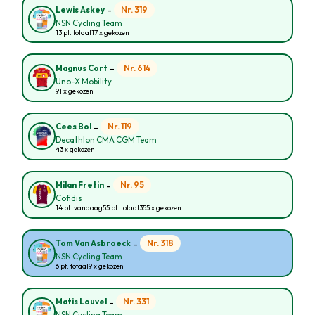
-
Nr. 319
Lewis Askey
NSN Cycling Team
13 pt. totaal
17 x gekozen
-
Nr. 614
Magnus Cort
Uno-X Mobility
91 x gekozen
-
Nr. 119
Cees Bol
Decathlon CMA CGM Team
43 x gekozen
-
Nr. 95
Milan Fretin
Cofidis
14 pt. vandaag
55 pt. totaal
355 x gekozen
-
Nr. 318
Tom Van Asbroeck
NSN Cycling Team
6 pt. totaal
9 x gekozen
-
Nr. 331
Matis Louvel