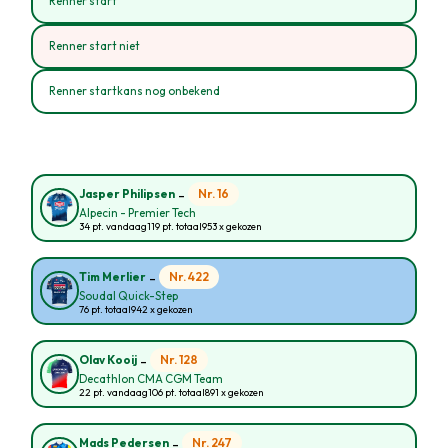
Renner start
Renner start niet
Renner startkans nog onbekend
-
Nr. 16
Jasper Philipsen
Alpecin - Premier Tech
34 pt. vandaag
119 pt. totaal
953 x gekozen
-
Nr. 422
Tim Merlier
Soudal Quick-Step
76 pt. totaal
942 x gekozen
-
Nr. 128
Olav Kooij
Decathlon CMA CGM Team
22 pt. vandaag
106 pt. totaal
891 x gekozen
-
Nr. 247
Mads Pedersen