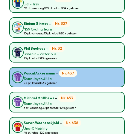
Lidl - Trek
30 pt. vandaag
100 pt. totaal
909 x gekozen
-
Nr. 327
Biniam Girmay
NSN Cycling Team
10 pt. vandaag
75 pt. totaal
880 x gekozen
-
Nr. 32
Phil Bauhaus
Bahrain - Victorious
10 pt. totaal
310 x gekozen
-
Nr. 437
Pascal Ackermann
Team Jayco AlUla
24 pt. totaal
183 x gekozen
-
Nr. 453
Michael Matthews
Team Jayco AlUla
6 pt. vandaag
30 pt. totaal
142 x gekozen
-
Nr. 638
Soren Waerenskjold
Uno-X Mobility
48 pt. totaal
322 x gekozen