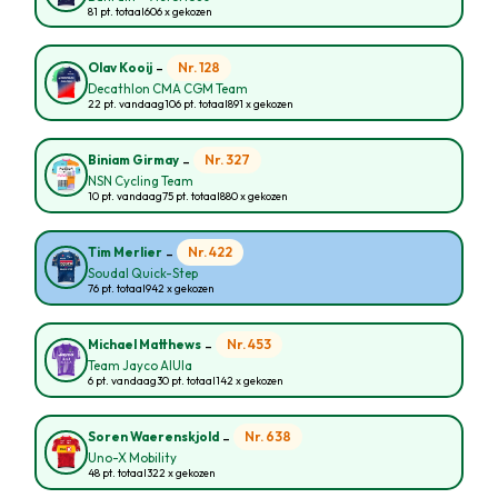
81 pt. totaal
606 x gekozen
-
Nr. 128
Olav Kooij
Decathlon CMA CGM Team
22 pt. vandaag
106 pt. totaal
891 x gekozen
-
Nr. 327
Biniam Girmay
NSN Cycling Team
10 pt. vandaag
75 pt. totaal
880 x gekozen
-
Nr. 422
Tim Merlier
Soudal Quick-Step
76 pt. totaal
942 x gekozen
-
Nr. 453
Michael Matthews
Team Jayco AlUla
6 pt. vandaag
30 pt. totaal
142 x gekozen
-
Nr. 638
Soren Waerenskjold
Uno-X Mobility
48 pt. totaal
322 x gekozen