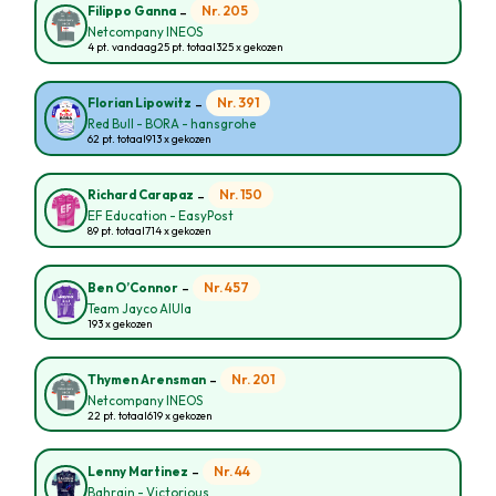
-
Nr. 205
Filippo Ganna
Netcompany INEOS
4 pt. vandaag
25 pt. totaal
325 x gekozen
-
Nr. 391
Florian Lipowitz
Red Bull - BORA - hansgrohe
62 pt. totaal
913 x gekozen
-
Nr. 150
Richard Carapaz
EF Education - EasyPost
89 pt. totaal
714 x gekozen
-
Nr. 457
Ben O’Connor
Team Jayco AlUla
193 x gekozen
-
Nr. 201
Thymen Arensman
Netcompany INEOS
22 pt. totaal
619 x gekozen
-
Nr. 44
Lenny Martinez
Bahrain - Victorious