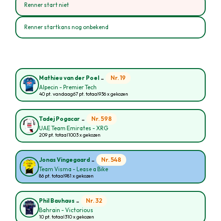
Renner start niet
Renner startkans nog onbekend
-
Nr. 19
Mathieu van der Poel
Alpecin - Premier Tech
40 pt. vandaag
67 pt. totaal
936 x gekozen
-
Nr. 598
Tadej Pogacar
UAE Team Emirates - XRG
209 pt. totaal
1003 x gekozen
-
Nr. 548
Jonas Vingegaard
Team Visma - Lease a Bike
86 pt. totaal
981 x gekozen
-
Nr. 32
Phil Bauhaus
Bahrain - Victorious
10 pt. totaal
310 x gekozen