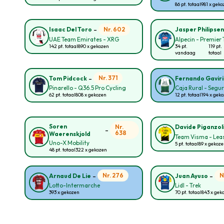
86 pt. totaal
981 x gek
-
Nr. 602
Isaac Del Toro
Jasper Philipse
UAE Team Emirates - XRG
Alpecin - Premier 
142 pt. totaal
890 x gekozen
34 pt.
119 pt.
vandaag
totaal
-
Nr. 371
Tom Pidcock
Fernando Gavir
Pinarello - Q36.5 Pro Cycling
Caja Rural - Segu
62 pt. totaal
808 x gekozen
12 pt. totaal
194 x gek
Soren
Nr.
Davide Piganzol
-
638
Waerenskjold
Team Visma - Leas
Uno-X Mobility
5 pt. totaal
89 x gekoz
48 pt. totaal
322 x gekozen
-
-
Nr. 276
N
Arnaud De Lie
Juan Ayuso
Lotto-Intermarche
Lidl - Trek
393 x gekozen
70 pt. totaal
843 x gek