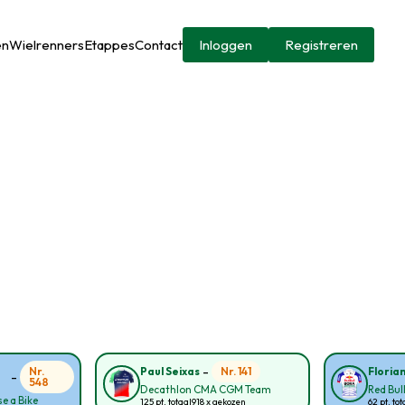
en
Wielrenners
Etappes
Contact
Inloggen
Registreren
-
Nr.
Nr. 141
Paul Seixas
Floria
-
548
Decathlon CMA CGM Team
Red Bul
e a Bike
125 pt. totaal
918 x gekozen
62 pt. tot