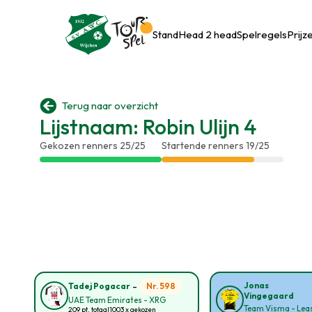
Stand
Head 2 head
Spelregels
Prijz

Terug naar overzicht
Lijstnaam: Robin Ulijn 4
Gekozen renners 25/25
Startende renners 19/25
-
Jonas
Nr. 598
Tadej Pogacar
Vingegaard
UAE Team Emirates - XRG
Team Visma - Leas
209 pt. totaal
1003 x gekozen