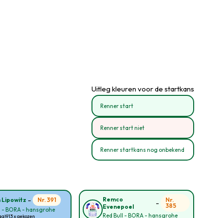
Uitleg kleuren voor de startkans
Renner start
Renner start niet
Renner startkans nog onbekend
-
Remco
Nr. 391
Nr.
n Lipowitz
-
385
Evenepoel
l - BORA - hansgrohe
Red Bull - BORA - hansgrohe
aal
913 x gekozen