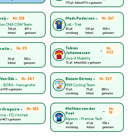
175 pt. totaal
974 x gekozen
-
-
Nr. 128
Nr. 247
oij
Mads Pedersen
lon CMA CGM Team
Lidl - Trek
106 pt.
891 x
30 pt.
100 pt.
909 x
totaal
gekozen
vandaag
totaal
gekozen
-
Tobias
Nr. 95
Nr.
retin
-
622
Johannessen
Uno-X Mobility
55 pt.
355 x
72 pt. totaal
662 x gekozen
totaal
gekozen
-
-
Nr. 387
Nr. 327
Van Gils
Biniam Girmay
l - BORA - hansgrohe
NSN Cycling Team
aal
109 x gekozen
10 pt.
75 pt.
880 x
vandaag
totaal
gekozen
-
Mathieu van der
Nr. 185
Nr.
n Gregoire
-
19
Poel
ma - FDJ United
Alpecin - Premier Tech
al
487 x gekozen
40 pt.
67 pt.
936 x
vandaag
totaal
gekozen