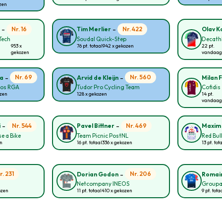
ozen
-
-
Nr. 16
Nr. 422
n
Tim Merlier
Olav Ko
Tech
Soudal Quick-Step
Decath
953 x
76 pt. totaal
942 x gekozen
22 pt.
gekozen
vandaag
-
-
Nr. 69
Nr. 560
ia
Arvid de Kleijn
Milan F
ros RGA
Tudor Pro Cycling Team
Cofidis
ozen
128 x gekozen
14 pt.
vandaag
-
-
Nr. 544
Nr. 469
i
Pavel Bittner
Maxim 
e a Bike
Team Picnic PostNL
Red Bul
en
16 pt. totaal
336 x gekozen
13 pt. tot
-
r. 231
Nr. 206
Dorian Godon
Romai
Netcompany INEOS
Groupa
ozen
11 pt. totaal
410 x gekozen
9 pt. tota