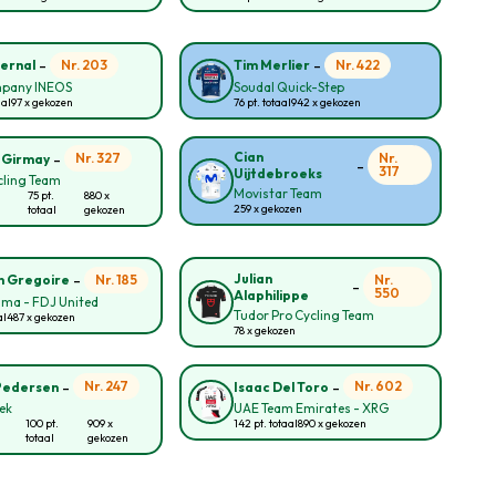
-
-
Nr. 203
Nr. 422
ernal
Tim Merlier
pany INEOS
Soudal Quick-Step
aal
97 x gekozen
76 pt. totaal
942 x gekozen
-
Cian
Nr. 327
Nr.
 Girmay
-
317
Uijtdebroeks
cling Team
Movistar Team
75 pt.
880 x
259 x gekozen
totaal
gekozen
-
Julian
Nr. 185
Nr.
n Gregoire
-
550
Alaphilippe
ma - FDJ United
Tudor Pro Cycling Team
al
487 x gekozen
78 x gekozen
-
-
Nr. 247
Nr. 602
Pedersen
Isaac Del Toro
rek
UAE Team Emirates - XRG
100 pt.
909 x
142 pt. totaal
890 x gekozen
totaal
gekozen