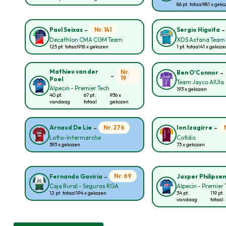
86 pt. totaal
981 x gek
-
Nr. 141
Paul Seixas
Sergio Higuita
Decathlon CMA CGM Team
XDS Astana Team
125 pt. totaal
918 x gekozen
1 pt. totaal
41 x gekoze
-
Mathieu van der
Nr.
Ben O’Connor
-
19
Poel
Team Jayco AlUla
Alpecin - Premier Tech
193 x gekozen
40 pt.
67 pt.
936 x
vandaag
totaal
gekozen
-
-
Nr. 276
Arnaud De Lie
Ion Izagirre
Lotto-Intermarche
Cofidis
393 x gekozen
73 x gekozen
-
Nr. 69
Fernando Gaviria
Jasper Philipse
Caja Rural - Seguros RGA
Alpecin - Premier 
12 pt. totaal
194 x gekozen
34 pt.
119 pt.
vandaag
totaal