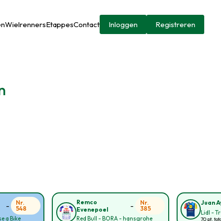
en
Wielrenners
Etappes
Contact
Inloggen
Registreren
n
Remco
Nr.
Nr.
Juan A
-
-
548
385
Evenepoel
Lidl - T
e a Bike
Red Bull - BORA - hansgrohe
70 pt. tot