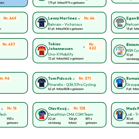
ozen
175 pt. totaal
974 x gekozen
-
-
Nr. 649
Nr. 44
Lenny Martinez
Egan B
Bahrain - Victorious
Netcom
n
81 pt. totaal
606 x gekozen
13 pt. tot
Tobias
Nr. 457
Nr.
Biniam
-
622
Johannessen
NSN Cy
Uno-X Mobility
10 pt.
72 pt. totaal
662 x gekozen
vandaag
-
Nr. 96
Nr. 371
Tom Pidcock
Romai
Pinarello - Q36.5 Pro Cycling
Groupa
62 pt. totaal
808 x gekozen
9 pt. tota
-
-
Nr. 16
Nr. 128
n
Olav Kooij
Mads 
Tech
Decathlon CMA CGM Team
Lidl - T
953 x
22 pt.
106 pt.
891 x
30 pt.
gekozen
vandaag
totaal
gekozen
vandaag