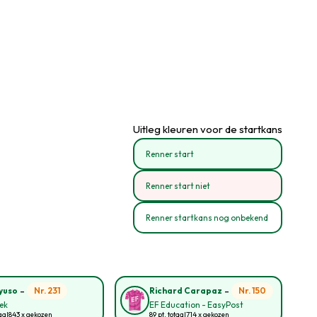
Uitleg kleuren voor de startkans
Renner start
Renner start niet
Renner startkans nog onbekend
-
-
Nr. 231
Nr. 150
yuso
Richard Carapaz
rek
EF Education - EasyPost
aal
843 x gekozen
89 pt. totaal
714 x gekozen