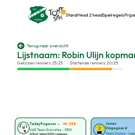
Stand
Head 2 head
Spelregels
Prijz

Terug naar overzicht
Lijstnaam: Robin Ulijn kopma
Gekozen renners 25/25
Startende renners 20/25
-
Jonas
Nr. 598
Tadej Pogacar
Vingegaard
UAE Team Emirates - XRG
Team Visma - Leas
209 pt. totaal
1003 x gekozen