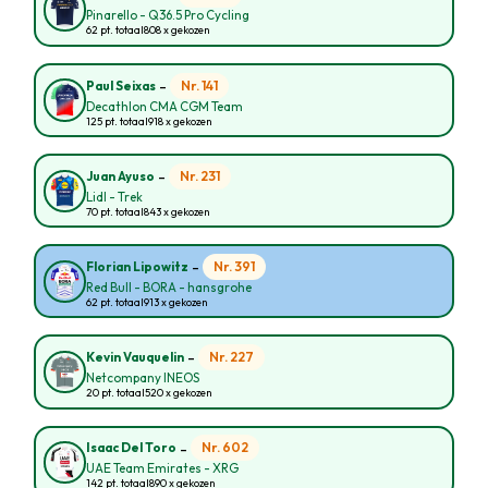
Pinarello - Q36.5 Pro Cycling
62 pt. totaal
808 x gekozen
-
Nr. 141
Paul Seixas
Decathlon CMA CGM Team
125 pt. totaal
918 x gekozen
-
Nr. 231
Juan Ayuso
Lidl - Trek
70 pt. totaal
843 x gekozen
-
Nr. 391
Florian Lipowitz
Red Bull - BORA - hansgrohe
62 pt. totaal
913 x gekozen
-
Nr. 227
Kevin Vauquelin
Netcompany INEOS
20 pt. totaal
520 x gekozen
-
Nr. 602
Isaac Del Toro
UAE Team Emirates - XRG
142 pt. totaal
890 x gekozen