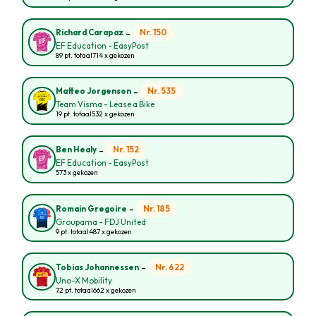
-
Nr. 150
Richard Carapaz
EF Education - EasyPost
89 pt. totaal
714 x gekozen
-
Nr. 535
Matteo Jorgenson
Team Visma - Lease a Bike
19 pt. totaal
532 x gekozen
-
Nr. 152
Ben Healy
EF Education - EasyPost
573 x gekozen
-
Nr. 185
Romain Gregoire
Groupama - FDJ United
9 pt. totaal
487 x gekozen
-
Nr. 622
Tobias Johannessen
Uno-X Mobility
72 pt. totaal
662 x gekozen