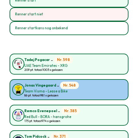
Renner start
Renner start niet
Renner startkans nog onbekend
-
Nr. 598
Tadej Pogacar
UAE Team Emirates - XRG
209 pt. totaal
1003 x gekozen
-
Nr. 548
Jonas Vingegaard
Team Visma - Lease a Bike
86 pt. totaal
981 x gekozen
-
Nr. 385
Remco Evenepoel
Red Bull - BORA - hansgrohe
175 pt. totaal
974 x gekozen
-
Nr. 371
Tom Pidcock