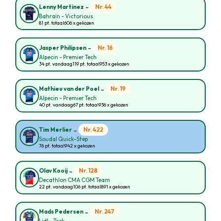
-
Nr. 44
Lenny Martinez
Bahrain - Victorious
81 pt. totaal
606 x gekozen
-
Nr. 16
Jasper Philipsen
Alpecin - Premier Tech
34 pt. vandaag
119 pt. totaal
953 x gekozen
-
Nr. 19
Mathieu van der Poel
Alpecin - Premier Tech
40 pt. vandaag
67 pt. totaal
936 x gekozen
-
Nr. 422
Tim Merlier
Soudal Quick-Step
76 pt. totaal
942 x gekozen
-
Nr. 128
Olav Kooij
Decathlon CMA CGM Team
22 pt. vandaag
106 pt. totaal
891 x gekozen
-
Nr. 247
Mads Pedersen