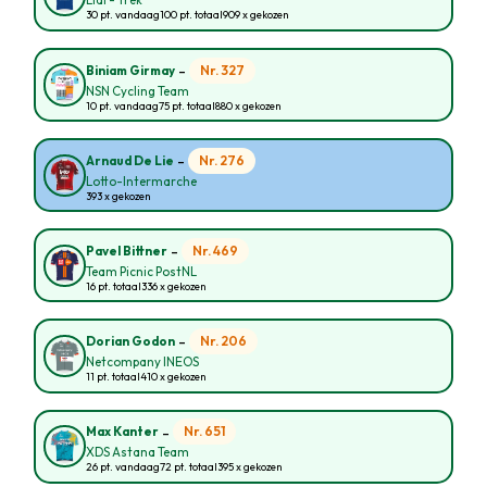
Lidl - Trek
30 pt. vandaag
100 pt. totaal
909 x gekozen
-
Nr. 327
Biniam Girmay
NSN Cycling Team
10 pt. vandaag
75 pt. totaal
880 x gekozen
-
Nr. 276
Arnaud De Lie
Lotto-Intermarche
393 x gekozen
-
Nr. 469
Pavel Bittner
Team Picnic PostNL
16 pt. totaal
336 x gekozen
-
Nr. 206
Dorian Godon
Netcompany INEOS
11 pt. totaal
410 x gekozen
-
Nr. 651
Max Kanter
XDS Astana Team
26 pt. vandaag
72 pt. totaal
395 x gekozen