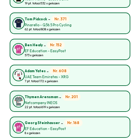
19 pt. totaal
532 x gekozen
-
Nr. 371
Tom Pidcock
Pinarello - Q36.5 Pro Cycling
62 pt. totaal
808 x gekozen
-
Nr. 152
Ben Healy
EF Education - EasyPost
573 x gekozen
-
Nr. 608
Adam Yates
UAE Team Emirates - XRG
7 pt. totaal
172 x gekozen
-
Nr. 201
Thymen Arensman
Netcompany INEOS
22 pt. totaal
619 x gekozen
-
Nr. 168
Georg Steinhauser
EF Education - EasyPost
8 x gekozen