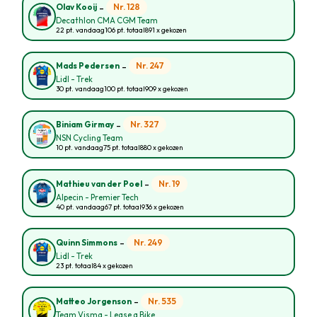
-
Nr. 128
Olav Kooij
Decathlon CMA CGM Team
22 pt. vandaag
106 pt. totaal
891 x gekozen
-
Nr. 247
Mads Pedersen
Lidl - Trek
30 pt. vandaag
100 pt. totaal
909 x gekozen
-
Nr. 327
Biniam Girmay
NSN Cycling Team
10 pt. vandaag
75 pt. totaal
880 x gekozen
-
Nr. 19
Mathieu van der Poel
Alpecin - Premier Tech
40 pt. vandaag
67 pt. totaal
936 x gekozen
-
Nr. 249
Quinn Simmons
Lidl - Trek
23 pt. totaal
84 x gekozen
-
Nr. 535
Matteo Jorgenson
Team Visma - Lease a Bike