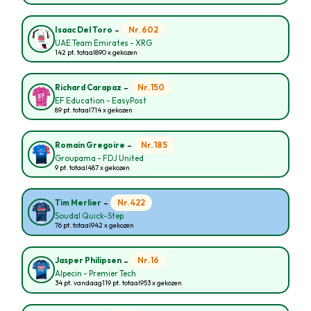
-
Nr. 602
Isaac Del Toro
UAE Team Emirates - XRG
142 pt. totaal
890 x gekozen
-
Nr. 150
Richard Carapaz
EF Education - EasyPost
89 pt. totaal
714 x gekozen
-
Nr. 185
Romain Gregoire
Groupama - FDJ United
9 pt. totaal
487 x gekozen
-
Nr. 422
Tim Merlier
Soudal Quick-Step
76 pt. totaal
942 x gekozen
-
Nr. 16
Jasper Philipsen
Alpecin - Premier Tech
34 pt. vandaag
119 pt. totaal
953 x gekozen