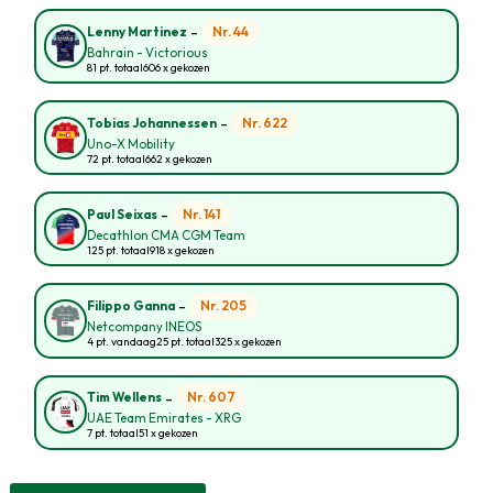
-
Nr. 44
Lenny Martinez
Bahrain - Victorious
81 pt. totaal
606 x gekozen
-
Nr. 622
Tobias Johannessen
Uno-X Mobility
72 pt. totaal
662 x gekozen
-
Nr. 141
Paul Seixas
Decathlon CMA CGM Team
125 pt. totaal
918 x gekozen
-
Nr. 205
Filippo Ganna
Netcompany INEOS
4 pt. vandaag
25 pt. totaal
325 x gekozen
-
Nr. 607
Tim Wellens
UAE Team Emirates - XRG
7 pt. totaal
51 x gekozen