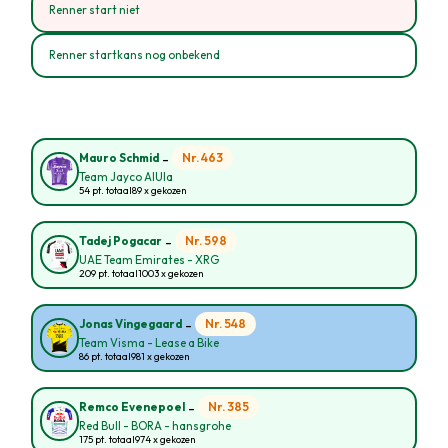
Renner start niet
Renner startkans nog onbekend
-
Nr. 463
Mauro Schmid
Team Jayco AlUla
54 pt. totaal
89 x gekozen
-
Nr. 598
Tadej Pogacar
UAE Team Emirates - XRG
209 pt. totaal
1003 x gekozen
-
Nr. 548
Jonas Vingegaard
Team Visma - Lease a Bike
86 pt. totaal
981 x gekozen
-
Nr. 385
Remco Evenepoel
Red Bull - BORA - hansgrohe
175 pt. totaal
974 x gekozen